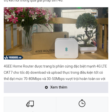
trợ kết nối thông qua giải pháp sim 4G.
4GEE Home Router được trang bị phần cứng đặc biệt mạnh 4G LTE
CAT7 cho tốc độ download và upload thực trong điều kiện tốt có
thể đạt mức 70-80Mbps và 30-50Mbps vượt trội hoàn toàn so với
những sản phẩm phân khúc tầm cao như Huawei B535-932A hay
Xem thêm
người đồng nghiệp Alcatel HH70 nhưng giá thành lại rất mềm.
4GEE Home Router 3 là một hộp màu trắng trơn có logo EE và đèn
báo ở trên cùng, các cổng ở phía sau và lỗ thông hơi ở phía dưới,có