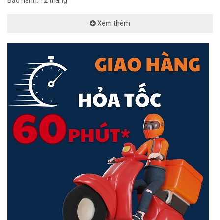
Bảo hành: 12 tháng
- Phím 1x WPS
- 1x Nguồn 12V-2A
Xem thêm
* Kích thước: 128 x 100 x 55 mm
* Trọng lượng: 279g
<Hotline: 0828.011.011 - (028)7300.2021 - VoHoang.vn
>>> Xem thêm: Các
bộ phát wifi 4G chính hãng