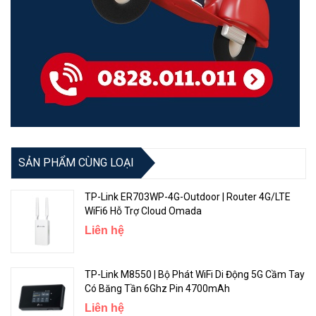
SẢN PHẨM CÙNG LOẠI
TP-Link ER703WP-4G-Outdoor | Router 4G/LTE
WiFi6 Hỗ Trợ Cloud Omada
Liên hệ
TP-Link M8550 | Bộ Phát WiFi Di Động 5G Cầm Tay
Có Băng Tần 6Ghz Pin 4700mAh
Liên hệ