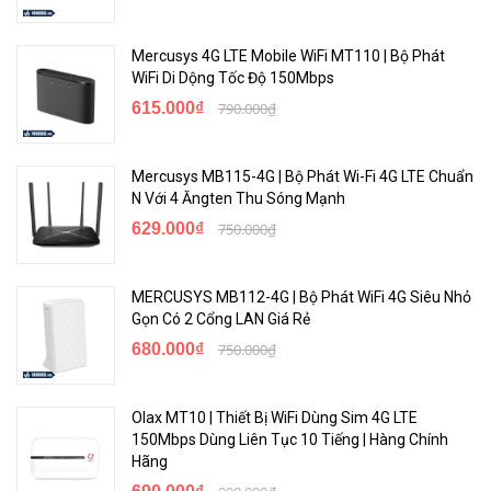
Mercusys 4G LTE Mobile WiFi MT110 | Bộ Phát
WiFi Di Dộng Tốc Độ 150Mbps
615.000₫
790.000₫
Mercusys MB115-4G | Bộ Phát Wi-Fi 4G LTE Chuẩn
N Với 4 Ăngten Thu Sóng Mạnh
629.000₫
750.000₫
MERCUSYS MB112-4G | Bộ Phát WiFi 4G Siêu Nhỏ
Gọn Có 2 Cổng LAN Giá Rẻ
680.000₫
750.000₫
Olax MT10 | Thiết Bị WiFi Dùng Sim 4G LTE
150Mbps Dùng Liên Tục 10 Tiếng | Hàng Chính
Hãng