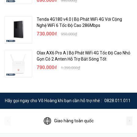
690.000₫
990.000₫
Tenda 4G180 v4.0 | Bộ Phát WiFi 4G Với Cộng
Nghệ WiFi 6 Tốc Độ Cao 286Mbps
730.000₫
950.000₫
Olax AX6 Pro A | Bộ Phát WiFi 4G Tốc Độ Cao Nhỏ
Gọn Có 2 Anten Hỗ Trợ Bắt Sóng Tốt
790.000₫
1.390.000₫
Hãy gọi ngay cho Võ Hoàng khi bạn cần hỗ trợ nhé :
0828.011.011
Giao hàng toàn quốc