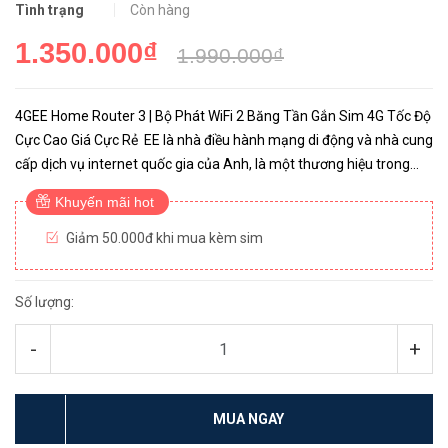
Tình trạng
Còn hàng
1.350.000₫
1.990.000₫
4GEE Home Router 3 | Bộ Phát WiFi 2 Băng Tần Gắn Sim 4G Tốc Độ
Cực Cao Giá Cực Rẻ EE là nhà điều hành mạng di động và nhà cung
cấp dịch vụ internet quốc gia của Anh, là một thương hiệu trong
Tập đoàn BT. EE là nhà khai thác mạng di động lớn ...
Khuyến mãi hot
Giảm 50.000đ khi mua kèm sim
Số lượng:
-
+
MUA NGAY