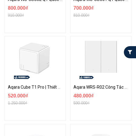
800.000₫
700.000₫
910.000₫
810.000₫
Aqara Cube T1 Pro | Thiết Bị Điều Khiển Nhà Thông Minh - Hỗ Trợ Zigbee 3.0
Aqara WRS-R02 Công Tắc Không Dây H1 | Công Tắc Phản Hồi Nhanh Hỗ Trợ Làm Công Tắc Hai Chiều Cầu Thang
520.000₫
480.000₫
1.250.000₫
590.000₫