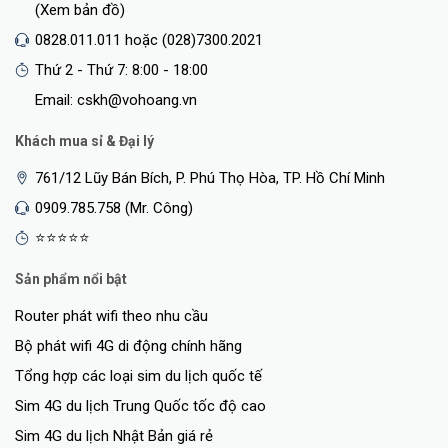
hơn cho nhu cầu của bạn !
(Xem bản đồ)
0828.011.011 hoặc (028)7300.2021
Thứ 2 - Thứ 7: 8:00 - 18:00
Email: cskh@vohoang.vn
Khách mua sỉ & Đại lý
761/12 Lũy Bán Bích, P. Phú Thọ Hòa, TP. Hồ Chí Minh
0909.785.758 (Mr. Công)
⭐⭐⭐⭐⭐
Sản phẩm nổi bật
Router phát wifi theo nhu cầu
Bộ phát wifi 4G di động chính hãng
Tổng hợp các loại sim du lịch quốc tế
Sim 4G du lịch Trung Quốc tốc độ cao
Sim 4G du lịch Nhật Bản giá rẻ