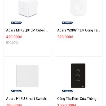
Aqara MFKZQ01LM Cube | Controller Hình Khối Với 6 Công Tắc Cơ Cùng Nhiều Ngữ Cảnh Tuỳ Chỉnh
Aqara WXKG11LM Công Tắc Không Dây Thông Minh Mini | Công Tắc Không Dây Thuận Tiện Kích Hoạt Ngữ Cảnh
420.000₫
320.000₫
590.000₫
Aqara H1 EU Smart Switch | Công Tắc Cơ Hỗ Trợ Homekit Và Theo Dõi Điện Năng Tiêu Thụ
Công Tắc Rèm Cửa Thông Minh Có Khắc Laser Chức Năng Từng Công Tắc | FPT Smarthome
780.000₫
1.390.000₫