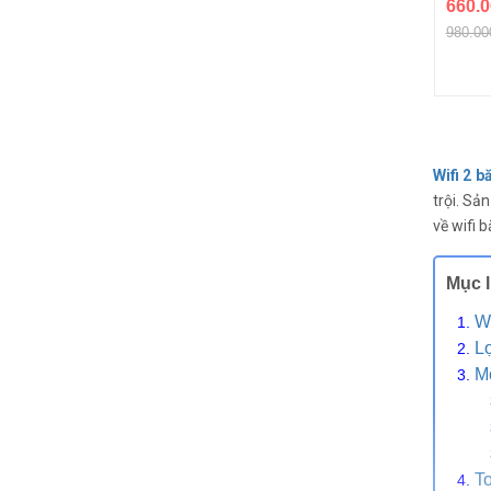
660.0
980.00
Wifi 2 b
trội. Sả
về wifi 
Mục 
Wi
Lợ
Mộ
To