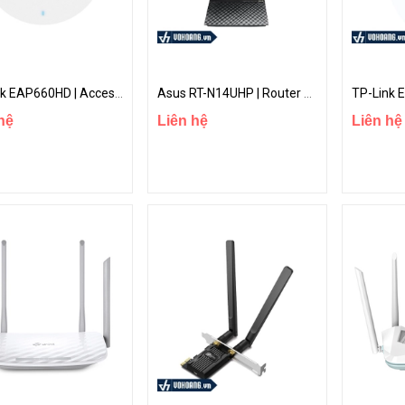
TP-Link EAP660HD | Access Point Gắn Trần Wi-Fi 6 AX3600 Tích Hợp Omada Cloud
Asus RT-N14UHP | Router WiFi Xuyên Tường Cực Mạnh 3 Anten 9dBi Chuẩn N 300Mbps | Hàng Chính Hãng
hệ
Liên hệ
Liên hệ