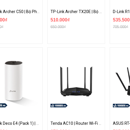
TP-Link Archer C50 | Bộ Phát WiFi Băng Tần Kép AC1200 Giá Rẻ Cho Gia Đình | Hàng Chính Hãng
TP-Link Archer TX20E | Bộ Chuyển Đổi PCIe Wi-Fi 6 Chuẩn AX1800 - Tích Hợp Bluetooth 5.2
00₫
510.000₫
535.500
0₫
650.000₫
705.000₫
TP-Link Deco E4 (Pack 1) | Thiết Bị Wi-Fi Mesh Chuyên Nghiệp Dành Cho Gia Đình Phủ Sóng Rộng
Tenda AC10 | Router Wi-Fi AC1200 Giá Rẻ Cho Gia Đình Với Khả Năng Xuyên Tường Ấn Tượng