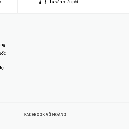
y
Tư vẫn miễn phí
ng cao tốc có 2 làn song song. Việc lưu thông của các
iờ cao điểm.
ãng
quốc
độ
FACEBOOK VÕ HOÀNG