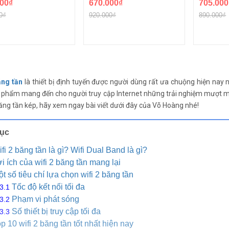
00₫
670.000₫
705.000
0₫
920.000₫
890.000₫
ăng tần
là thiết bị định tuyến được người dùng rất ưa chuộng hiện nay
n phẩm mang đến cho người truy cập Internet những trải nghiệm mượt mà h
băng tần kép, hãy xem ngay bài viết dưới đây của Võ Hoàng nhé!
lục
fi 2 băng tần là gì? Wifi Dual Band là gì?
i ích của wifi 2 băng tần mang lại
t số tiêu chí lựa chọn wifi 2 băng tần
Tốc độ kết nối tối đa
Phạm vi phát sóng
Số thiết bị truy cập tối đa
p 10 wifi 2 băng tần tốt nhất hiện nay