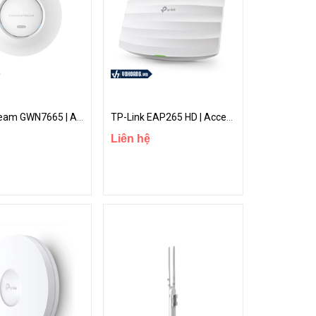
Grandstream GWN7665 | Access Point Wi-Fi 6E Chuẩn AXE5400 256 Users Hỗ Trợ Mesh
TP-Link EAP265 HD | Access Point Gắn Trần Wi-Fi MU-MIMO Gigabit AC1750 Dành Cho Môi Trường Rộng Lớn
Liên hệ