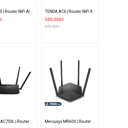
D-Link R15 | Router WiFi AI Thông Minh, WiFi 6 Chuẩn AX1500 Eagle Pro
TENDA AC6 | Router WiFi Xuyên Tường Chuẩn AC1200 Tốc Độ Cao Thích Hợp Cho Nhà, Chung Cư...
₫
585.000₫
675.000₫
ASUS RT-AC750L | Router Wi-Fi 2 Băng Tần Chuẩn AC750 Cho Gia Đình
Mercusys MR60X | Router Wi-Fi 6 Chuẩn AX1500 Hỗ Trợ Beamforming Và MU-MIMO