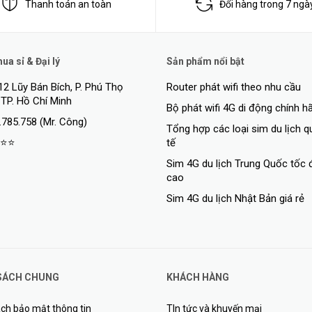
Thanh toán an toàn
Đổi hàng trong 7 ngà
cách dễ hiểu hơn, bạn có thể hình dung Wifi Dual Band giống như đườ
iện sẽ dễ dàng hơn, giảm thiểu được tình trạng tắc nghẽn trong khung g
a sỉ & Đại lý
Sản phẩm nổi bật
12 Lũy Bán Bích, P. Phú Thọ
Router phát wifi theo nhu cầu
 TP. Hồ Chí Minh
Bộ phát wifi 4G di động chính h
.785.758 (Mr. Công)
Tổng hợp các loại sim du lịch 
⭐⭐
tế
Sim 4G du lịch Trung Quốc tốc 
cao
Sim 4G du lịch Nhật Bản giá rẻ
SÁCH CHUNG
KHÁCH HÀNG
ch bảo mật thông tin
TIn tức và khuyến mại