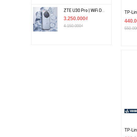
ZTE U30 Pro | WiFi Di Động 5G Tốc Độ Lên Đến 500Mbps, Màn Hình Cảm Ứng
3.250.000₫
440.0
4.150.000₫
550.00