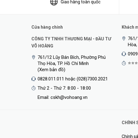
Giao hàng toàn quốc
Nói một 
phương t
Cửa hàng chính
Khách mu
761/
CÔNG TY TNHH THƯƠNG MẠI - ĐẦU TƯ
Hòa,
VÕ HOÀNG
0909
761/12 Lũy Bán Bích, Phường Phú
⭐⭐⭐
Thọ Hòa, TP. Hồ Chí Minh
(Xem bản đồ)
0828.011.011 hoặc (028)7300.2021
Thứ 2 - Thứ 7: 8:00 - 18:00
Email: cskh@vohoang.vn
CHÍNH 
Chính sá