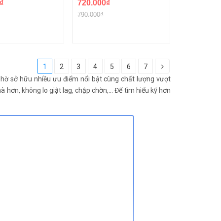
₫
720.000₫
790.000₫
1
2
3
4
5
6
7
 nhờ sở hữu nhiều ưu điểm nổi bật cùng chất lượng vượt
ơn, không lo giật lag, chập chờn,... Để tìm hiểu kỹ hơn