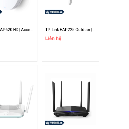
TP-Link EAP620 HD | Access Point Chuẩn Wi-Fi 6 AX1800 Hiệu Suất Cao | Hàng Chính Hãng
TP-Link EAP225 Outdoor | Access Point Trong Nhà/Ngoài Trời Gigabit Wi-Fi MU-MIMO AC1200
Liên hệ