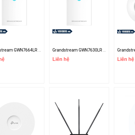
Grandstream GWN7664LR | Access Point Wi-Fi 6 Ngoài Trời Tốc Độ Cao - Kết Nối 750 Thiết Bị
Grandstream GWN7630LR | Access Point Ngoài Trời Tốc Độ Cao - Kết Nối 250 Thiết Bị
hệ
Liên hệ
Liên hệ