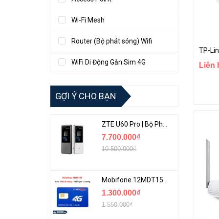
Wi-Fi Mesh
Router (Bộ phát sóng) Wifi
WiFi Di Động Gắn Sim 4G
Liên 
GỢI Ý CHO BẠN
ZTE U60 Pro | Bộ Phát 5G Cầm Tay Tích Hợp Công Nghệ WiFi 7, Pin 10000mAh
7.700.000₫
10.500.000₫
Mobifone 12MDT150 | Sim Chuyên 4G Mobifone Dung Lượng Cao 500GB/Tháng Gói 1 Năm
1.300.000₫
1.550.000₫