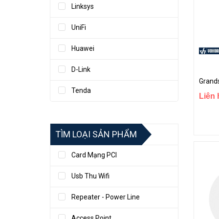
Linksys
UniFi
Huawei
D-Link
Tenda
Liên 
Ruijie
Asus
TÌM LOẠI SẢN PHẨM
Grandstream
Card Mạng PCI
TP-Link
Usb Thu Wifi
Repeater - Power Line
Access Point