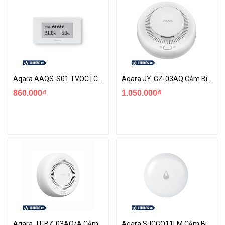
Aqara AAQS-S01 TVOC | Cảm Biến Chất Lượng Không Khí Dạng Màn Hình Hiển Thị
Aqara JY-GZ-03AQ Cảm Biến Báo Khói | Phát Hiện Và Cảnh Báo Ngay Khi Nhận Diện Dấu Hiệu Hoả Hoạn
860.000₫
1.050.000₫
Aqara JT-BZ-03AQ/A Cảm Biến Rò Rỉ Khí Gas | Thông Báo Ngay Khi Phát Hiện Tình Tràng Rò Rỉ Khí Gas
Aqara SJCGQ11LM Cảm Biến Rò Rỉ Nước | Phát Hiện Và Thông Báo Khi Xảy Ra Rò Rỉ Nước