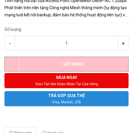
Tính năng nổi bật của Access Point OpenMesh OM5P-AC 1.2Gbps
Phát triển trên nền tảng Công nghệ Mesh thông minh (tự động tạo
mạng lưới kết nối backup, đảm bảo hệ thống hoạt động liên tục) và
quản lý theo điện toán đám mây (Cloud) giúp cho ng...
Số lượng:
-
+
HẾT HÀNG
MUA NGAY
Giao Tận Nơi Hoặc Nhận Tại Cửa Hàng
TRẢ GÓP QUA THẺ
Visa, Master, JCB