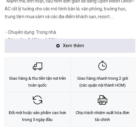
Mạnh mẽ, linh hoạt, cấu hình đơn giản dễ dàng Open Mesh OM5P-
AC rất lý tưởng cho các mô hình bán lẻ, văn phòng, trường học,
trung tâm mua sắm và các địa điểm khách sạn, resort.…
- Chuyên dụng: Trong nhà
- Băng tần: 2.4GHz và 5GHz
Xem thêm
- Chuẩn: 802.11b/g/n (2.4GHz) và 802.11a/n/ac (5GHz)
- Tốc độ: 1170 Mbps
- Công suất phát: Trung bình
- Chế độ: AP, Mesh
Giao hàng & thu tiền tận nơi trên
Giao hàng nhanh trong 2 giờ
- Có 2 Antenna MIMO trong dual band
toàn quốc
(các quận nội thành HCM)
- Quản lý điện toán đám mây (Cloud)
- Tích hợp Công nghệ Mesh thông minh
- Hỗ trợ tính năng Voucher
- Hỗ trợ trang chào - Quảng cáo Splash Page
Đổi mới hoặc sản phẩm cao hơn
Chịu trách nhiệm xuất hóa đơn
- Hỗ trợ tính năng Check-in Facebook
trong 5 ngày đầu
tài chính
- Hỗ trợ tính năng Redirect URL
- Hỗ trợ tính năng Schedule WiFi (set thời gian phát sóng)