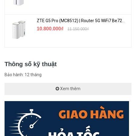
ZTE G5 Pro (MC8512) | Router 5G WiFi7 Be7200 Hỗ Trợ Băng Tần 6Ghz Cực Mạnh
10.800.000₫
11.150.000₫
Thông số kỹ thuật
Bảo hành: 12 tháng
Xem thêm