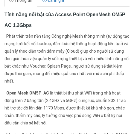
Thông tin
Đánh giá
Tính năng nổi bật của Access Point OpenMesh OM5P-
AC 1.2Gbps
Phát triển trên nền tảng Công nghệ Mesh thông minh (tự động tạo
mạng lưới kết nối backup, đảm bảo hệ thống hoạt động liên tục) và
quản lý theo điện toán đám mây (Cloud) giúp cho người sử dụng
đơn giản hóa việc quản lý số lượng thiết bị và với nhiều tính năng nổi
bật khác như Voucher, Splash Page…người sử dụng sẽ tiết kiệm
được thời gian, mang đến hiệu quả cao nhất với mức chi phí thấp
nhất.
Open Mesh OM5P-AC
là thiết bị thu phát WiFi trong nhà hoạt
động trên 2 băng tần (2.4GHz và 5GHz) cùng lúc, chuẩn 802.11ac
hỗ trợ tốc độ lên đến 1170 Mbps, được thiết kế khá nhỏ gọn, chắc
chắn, thẩm mỹ cao, lý tưởng cho việc phủ sóng WiFi ở bất kỳ nơi
đâu cần chia sẻ kết nối.