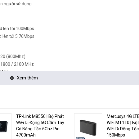
ho người sử dụng.
d lên tới 100Mbps.
 lên tới 5.76Mbps​
 20 (800Mhz)
800 / 2100 MHz
0 MHz
Xem thêm
và Wi-Fi chuẩn 802.11ac Wave 2 1167Mbps
TP-Link M8550 | Bộ Phát
Mercusys 4G LTE
WiFi Di Động 5G Cầm Tay
WiFi MT110 | Bộ
.4GHz & 5GHz), 2 x 2 MIMO
Có Băng Tần 6Ghz Pin
WiFi Di Dộng Tốc
4700mAh
150Mbps