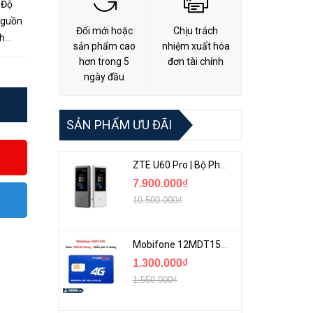
 Độ
nguồn
Đổi mới hoặc
Chịu trách
ch
sản phẩm cao
nhiệm xuất hóa
ễn
hơn trong 5
đơn tài chính
ngày đầu
SẢN PHẨM ƯU ĐÃI
ZTE U60 Pro | Bộ Phát 5G Cầm Tay Tích Hợp Công Nghệ WiFi 7, Pin 10000mAh
7.900.000₫
10.500.000₫
Mobifone 12MDT150 | Sim Chuyên 4G Mobifone Dung Lượng Cao 500GB/Tháng Gói 1 Năm
1.300.000₫
1.550.000₫