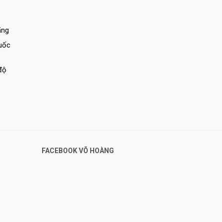
ãng
quốc
độ
FACEBOOK VÕ HOÀNG