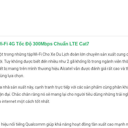
 Wi-Fi 4G Tốc Độ 300Mbps Chuẩn LTE Cat7
một trong những tậpWi-Fi Cho Xe Du Lịch đoàn lớn chuyên sản xuất cung 
iới. Tuy không được biết đến nhiều như 2 gã khổng lồ trong ngành viễn th
t bị mang trên mình thương hiệu Alcatel vẫn được đánh giá rất cao và 
ùng lựa chọn.
a nhà sản xuất này, cạnh tranh trực tiếp với các sản phẩm cùng phân kh
ện đại. Chắc chắn rằng nó sẽ mang lại cho người tiêu dùng những trải n
p internet một cách tốt nhất.
 hiệu nổi tiếng Qualcomm giúp khả năng hoạt đồng tần xuất cao mạnh 