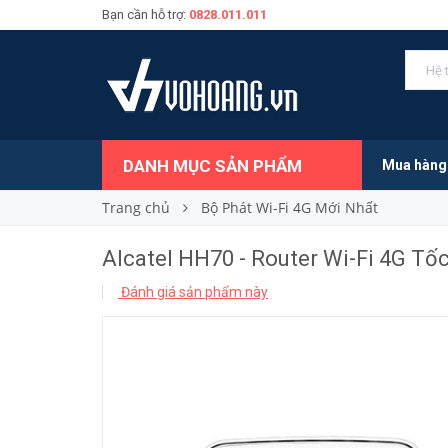
Bạn cần hỗ trợ:
0828.011.011
Alcatel HH70 - Router Wi-Fi 4G Tốc Độ 300Mb
1.950.000₫
Giá bán:
DANH MỤC SẢN PHẨM
Mua hàng
Trang chủ
Bộ Phát Wi-Fi 4G Mới Nhất
Alcatel HH70 - Router Wi-Fi 4G T
Đánh giá sản phẩm này