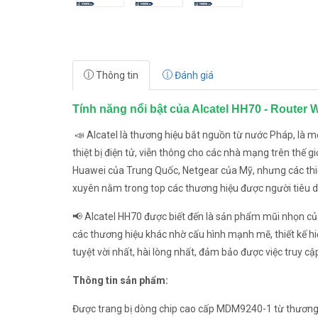
Thông tin
Đánh giá
Tính năng nổi bật của Alcatel HH70 - Router
📣 Alcatel là thương hiệu bắt nguồn từ nước Pháp, là 
thiệt bị điện tử, viễn thông cho các nhà mạng trên thế g
Huawei của Trung Quốc, Netgear của Mỹ, nhưng các thiế
xuyên nằm trong top các thương hiệu được người tiêu d
📢 Alcatel HH70 được biết đến là sản phẩm mũi nhọn củ
các thương hiệu khác nhờ cấu hình mạnh mẽ, thiết kế hi
tuyệt vời nhất, hài lòng nhất, đảm bảo được việc truy cậ
Thông tin sản phẩm:
Được trang bị dòng chip cao cấp MDM9240-1 từ thương