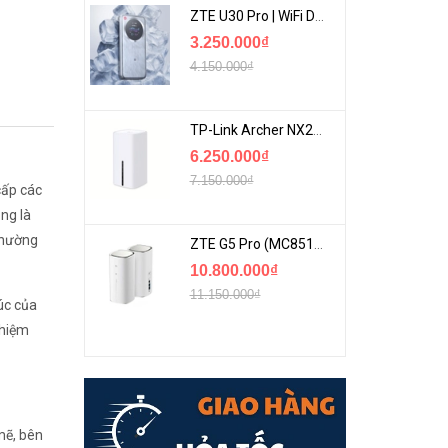
ZTE U30 Pro | WiFi Di Động 5G Tốc Độ Lên Đến 500Mbps, Màn Hình Cảm Ứng
3.250.000₫
4.150.000₫
TP-Link Archer NX200 | Bộ Phát WiFi Dùng Sim 5G Tốc Độ Cao Mới FullBox
6.250.000₫
7.150.000₫
cấp các
ông là
thường
ZTE G5 Pro (MC8512) | Router 5G WiFi7 Be7200 Hỗ Trợ Băng Tần 6Ghz Cực Mạnh
10.800.000₫
11.150.000₫
úc của
ghiệm
mẽ, bên