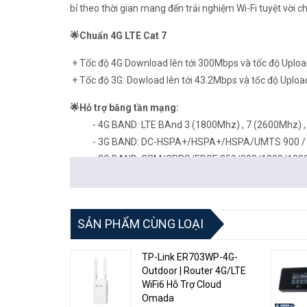
bỉ theo thời gian mang đến trải nghiệm Wi-Fi tuyệt vời c
🌟Chuẩn 4G LTE Cat 7
+ Tốc độ 4G Download lên tới 300Mbps và tốc độ Uploa
+ Tốc độ 3G: Dowload lên tới 43.2Mbps và tốc độ Upload
🌟Hỗ trợ băng tần mạng:
- 4G BAND: LTE BAnd 3 (1800Mhz) , 7 (2600Mhz) ,
- 3G BAND: DC-HSPA+/HSPA+/HSPA/UMTS 900 / 1
- 2G BAND: GSM/GPRS/ED​​​​GE 850/900​/​1800/190
🌟Alcatel HH70 hỗ trợ băng tần kép 2.4Ghz & 5Ghz 
Thông số kỹ thuật:
SẢN PHẨM CÙNG LOẠI
* Bộ định tuyến WiFi 4G LTE có cổng Ethernet
TP-Link ER703WP-4G-
* Chipset: Qualcomm MDM9240-1 LTE Cat 7
Outdoor | Router 4G/LTE
* WLAN: Wi-Fi 802.11 a / b / g / n / ac, băng tần kép (2
WiFi6 Hỗ Trợ Cloud
* Hỗ trợ tối đa 64 người dùng Wi-Fi
Omada