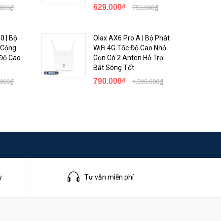
.000₫
629.000₫
750.000₫
0 | Bộ
Olax AX6 Pro A | Bộ Phát
i Cộng
WiFi 4G Tốc Độ Cao Nhỏ
 Độ Cao
Gọn Có 2 Anten Hỗ Trợ
Bắt Sóng Tốt
.000₫
790.000₫
1.390.000₫
y
Tư vẫn miễn phí