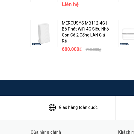
* Pin: Không
Liên hệ
* Màn hình: Đèn LED (Nguồn, Tín hiệu, WiFi, Điện thoại, 
* Giao diện:
MERCUSYS MB112-4G |
- Khe cắm thẻ Sim Nano
Bộ Phát WiFi 4G Siêu Nhỏ
- Cổng RJ45 2x 1000Mbps (WAN / LAN)
Gọn Có 2 Cổng LAN Giá
- 1x Cổng RJ11
Rẻ
Bộ sạc AC / DC
680.000₫
750.000₫
- Đầu nối ăng ten ngoài (2x)
- 1x Phím nguồn
- Phím 1x WPS
- 1x Nguồn 12V
* Kích thước: 146 x 146 x 32 mm
* Trọng lượng: 405g
Thiết kế sang trọng hiện đại
Giao hàng toàn quốc
Cửa hàng chính
Khách mu