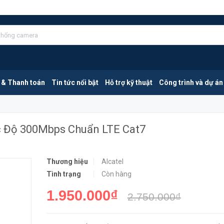
ps Chuẩn LTE Cat7
MUA NGA
 & Thanh toán
Tin tức nổi bật
Hỗ trợ kỹ thuật
Công trình và dự án
ốc Độ 300Mbps Chuẩn LTE Cat7
Thương hiệu
Alcatel
Tình trạng
Còn hàng
1.950.000₫
2.750.000₫