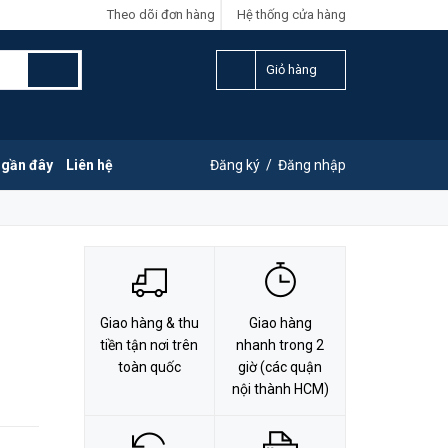
Theo dõi đơn hàng
Hệ thống cửa hàng
LIÊN HỆ ĐẶT HÀNG
Y
0828.011.011
Giỏ hàng
 gần đây
Liên hệ
Đăng ký
/
Đăng nhập
Giao hàng & thu
Giao hàng
tiền tận nơi trên
nhanh trong 2
toàn quốc
giờ (các quận
nội thành HCM)