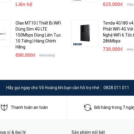
Liên hệ
615.000₫
790
Mạng)
Olax MT10 | Thiết Bị WiFi
Tenda 4G180 v4.
Dùng Sim 4G LTE
Phát WiFi 4G Vớ
150Mbps Dùng Liên Tục
Nghệ WiFi 6 Tốc
10 Tiếng | Hàng Chính
286Mbps
Hãng
730.000₫
950
690.000₫
990.000₫
Hãy gọi ngay cho Võ Hoàng khi bạn cần hỗ trợ nhé :
0828.011.011
Thanh toán an toàn
Đổi hàng trong 7 ngà
a sỉ & Đại lý
Sản phẩm nổi bật