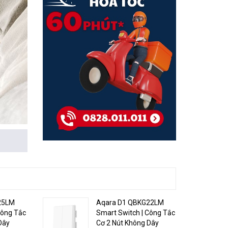
hông qua
ải thông
25LM
Aqara D1 QBKG22LM
Công Tắc
Smart Switch | Công Tắc
Dây
Cơ 2 Nút Không Dây
 rõ ràng.