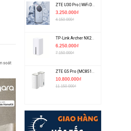
ZTE U30 Pro | WiFi Di Động 5G Tốc Độ Lên Đến 500Mbps, Màn Hình Cảm Ứng
3.250.000₫
4.150.000₫
TP-Link Archer NX200 | Bộ Phát WiFi Dùng Sim 5G Tốc Độ Cao Mới FullBox
6.250.000₫
7.150.000₫
m soát
ZTE G5 Pro (MC8512) | Router 5G WiFi7 Be7200 Hỗ Trợ Băng Tần 6Ghz Cực Mạnh
10.800.000₫
11.150.000₫