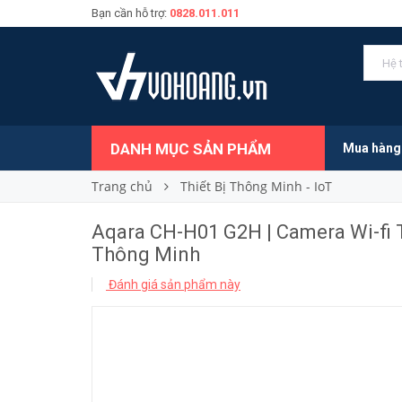
Bạn cần hỗ trợ:
0828.011.011
1.550.000₫
Giá bán:
DANH MỤC SẢN PHẨM
Mua hàng
Trang chủ
Thiết Bị Thông Minh - IoT
Aqara CH-H01 G2H | Camera Wi-fi
Thông Minh
Đánh giá sản phẩm này