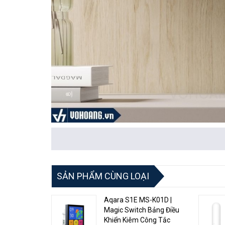
Các đặc điểm nổi bật của sản phẩm bao gồm:
Điều khiển từ xa thông qua ứng dụng: Aqara G2H c
ứng dụng điện thoại di động.
SẢN PHẨM CÙNG LOẠI
Đàm thoại hai chiều: Với tính năng âm thanh hai ch
Aqara S1E MS-K01D |
điệp một cách nhanh chóng và thuận tiện.
Magic Switch Bảng Điều
Khiển Kiêm Công Tắc
Camera 1080p Full HD: Aqara G2H có độ phân giải c