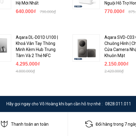
Hệ Mới Nhất
Nguội Hỗ Trợ Ho
yển động trong phòng, nó sẽ gửi cảnh báo tới điện thoại của bạn, giúp 
640.000₫
790.000₫
770.000₫
875
ích với nhiều thiết bị thông minh khác nhau, cho phép bạn kết nối và kiểm
Aqara DL-D01D U100 |
Aqara SVD-C03
Khoá Vân Tay Thông
Chuông Hình | C
Minh Kèm Hub Trung
Cửa Camera Nh
Tâm Và 2 Thẻ NFC
Khuôn Mặt
4.295.000₫
2.150.000₫
4.800.000₫
2.420.000₫
Hãy gọi ngay cho Võ Hoàng khi bạn cần hỗ trợ nhé :
0828.011.011
Thanh toán an toàn
Đổi hàng trong 7 ngà