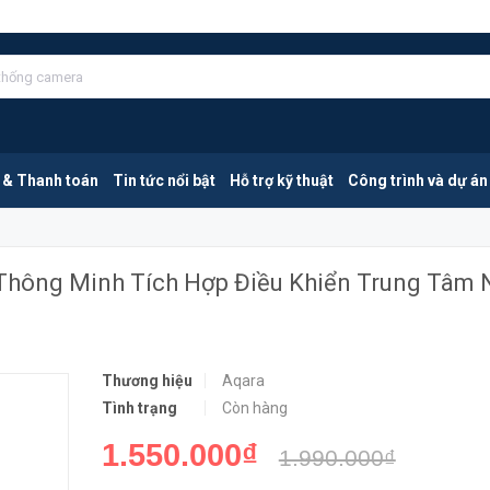
Aqara CH-H01 G2H | Camera Wi-fi Thông Minh Tích Hợp Điều Khiển Trung Tâm Nhà Thông Minh
MUA NGA
 & Thanh toán
Tin tức nổi bật
Hỗ trợ kỹ thuật
Công trình và dự án
 Thông Minh Tích Hợp Điều Khiển Trung Tâm 
Thương hiệu
Aqara
Tình trạng
Còn hàng
1.550.000₫
1.990.000₫