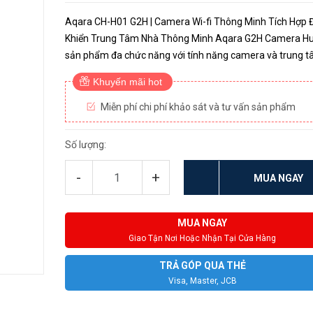
Aqara CH-H01 G2H | Camera Wi-fi Thông Minh Tích Hợp 
Khiển Trung Tâm Nhà Thông Minh Aqara G2H Camera Hu
sản phẩm đa chức năng với tính năng camera và trung 
điều khiển, cho phép bạn giám sát và kiểm soát các thiết 
Khuyến mãi hot
thông minh trong nh...
Miễn phí chi phí khảo sát và tư vấn sản phẩm
Số lượng:
-
+
MUA NGAY
MUA NGAY
Giao Tận Nơi Hoặc Nhận Tại Cửa Hàng
TRẢ GÓP QUA THẺ
Visa, Master, JCB