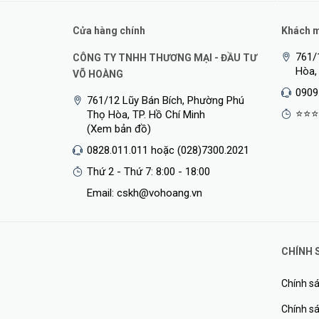
Cửa hàng chính
Khách mu
761/
CÔNG TY TNHH THƯƠNG MẠI - ĐẦU TƯ
Hòa,
VÕ HOÀNG
0909
761/12 Lũy Bán Bích, Phường Phú
Với các tính năng tiện ích và đa chức năng, Aqara G2H 
⭐⭐⭐
Thọ Hòa, TP. Hồ Chí Minh
trong gia đình của mình.
(Xem bản đồ)
0828.011.011 hoặc (028)7300.2021
Camera An Ninh Tích Hợp Hub Trung Tâm Điều Khiể
Thứ 2 - Thứ 7: 8:00 - 18:00
Camera tích hợp trung tâm điều khiển nhà thông minh c
Email: cskh@vohoang.vn
camera 1080p Full HD, bạn có thể giám sát các hoạt động
CHÍNH 
Chính sá
Chính sá