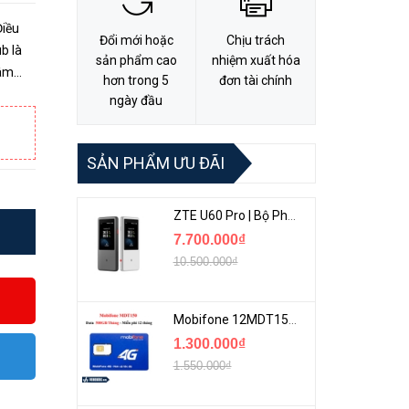
Điều
Đổi mới hoặc
Chịu trách
b là
sản phẩm cao
nhiệm xuất hóa
tâm
hơn trong 5
đơn tài chính
bị
ngày đầu
SẢN PHẨM ƯU ĐÃI
ZTE U60 Pro | Bộ Phát 5G Cầm Tay Tích Hợp Công Nghệ WiFi 7, Pin 10000mAh
7.700.000₫
10.500.000₫
Mobifone 12MDT150 | Sim Chuyên 4G Mobifone Dung Lượng Cao 500GB/Tháng Gói 1 Năm
1.300.000₫
1.550.000₫