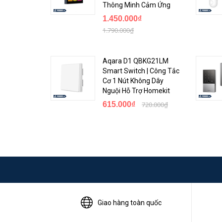
Thông Minh Cảm Ứng
Cảnh báo chuyển động: Nếu sản phẩm phát hiện chu
1.450.000₫
thể đáp ứng kịp thời.
1.790.000₫
Hỗ trợ các thiết bị thông minh: Aqara G2H tương th
chúng từ cùng một trung tâm điều khiển.
Aqara D1 QBKG21LM
Smart Switch | Công Tắc
Cơ 1 Nút Không Dây
Nguội Hỗ Trợ Homekit
615.000₫
720.000₫
Giao hàng toàn quốc