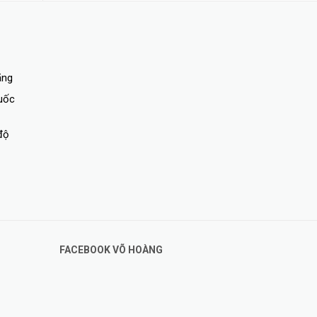
ãng
quốc
ghi
độ
 Với
FACEBOOK VÕ HOÀNG