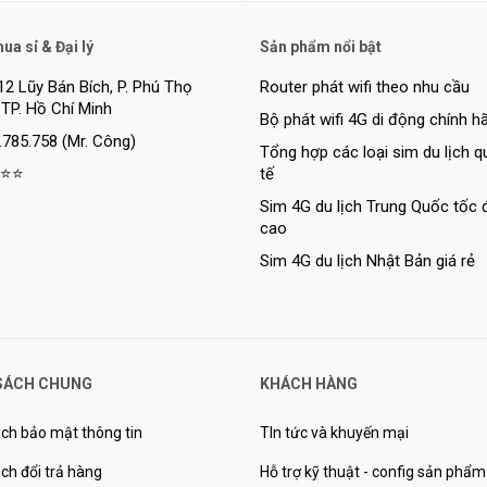
a sỉ & Đại lý
Sản phẩm nổi bật
12 Lũy Bán Bích, P. Phú Thọ
Router phát wifi theo nhu cầu
 TP. Hồ Chí Minh
Bộ phát wifi 4G di động chính h
.785.758 (Mr. Công)
Tổng hợp các loại sim du lịch 
là lựa chọn lý tưởng cho những người muốn nâng cao sự an toàn và tiện n
⭐⭐
tế
Sim 4G du lịch Trung Quốc tốc 
cao
n Nhà Thông Minh
Sim 4G du lịch Nhật Bản giá rẻ
ủa Aqara G2H là một trong những tính năng nổi bật nhất của sản phẩm.
 trong nhà một cách chi tiết và rõ ràng.
SÁCH CHUNG
KHÁCH HÀNG
ch bảo mật thông tin
TIn tức và khuyến mại
ch đổi trả hàng
Hỗ trợ kỹ thuật - config sản phẩm