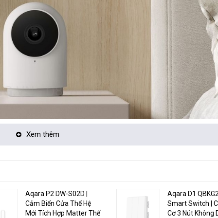
Xem thêm
ho phép bạn kiểm soát các thiết bị thông minh của mình từ bất cứ đâu t
iều, bạn có thể trò chuyện với người khác trong phòng, giúp bạn truyền t
Aqara P2 DW-S02D |
Aqara D1 QBKG
Cảm Biến Cửa Thế Hệ
Smart Switch | 
Mới Tích Hợp Matter Thế
Cơ 3 Nút Không 
ao, cho phép bạn giám sát các hoạt động trong nhà một cách chi tiết và