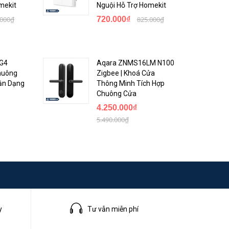
mekit
Nguội Hỗ Trợ Homekit
bạn có
.000₫
720.000₫
825.000₫
 soát
 G4
Aqara ZNMS16LM N100
huông
Zigbee | Khoá Cửa
ận Dạng
Thông Minh Tích Hợp
Chuông Cửa
4.250.000₫
5.490.000₫
y
Tư vẫn miễn phí