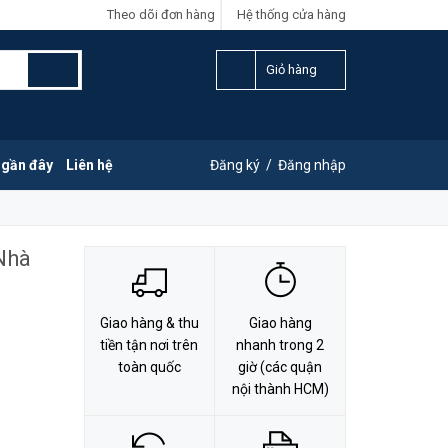
Theo dõi đơn hàng
Hệ thống cửa hàng
LIÊN HỆ ĐẶT HÀNG
Y
0828.011.011
Giỏ hàng
 gần đây
Liên hệ
Đăng ký
/
Đăng nhập
Nhà
Giao hàng & thu
Giao hàng
tiền tận nơi trên
nhanh trong 2
toàn quốc
giờ (các quận
nội thành HCM)