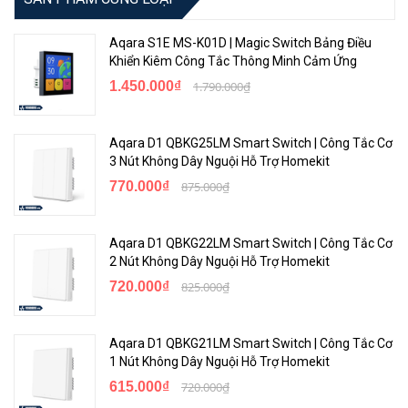
Thiết kế tiêu chuẩn, phù hợp với mọi căn nhà
Aqara S1E MS-K01D | Magic Switch Bảng Điều
Khiển Kiêm Công Tắc Thông Minh Cảm Ứng
Công tắc Aqara Q1 bằng nhựa, màu trắng nhám để chống bám bụi
được thiết kế để không bị ngả vàng khi sử dụng lâu dài. Là dòng
1.450.000₫
1.790.000₫
công tắc cơ cho thao tác nhấn nhả thuận tiện, nút bấm êm ái và
không gây tiếng ồn lớn. Trên các nút bấm đều có đèn LED báo hiệu
Aqara D1 QBKG25LM Smart Switch | Công Tắc Cơ
trạng thái của đèn đang bật hoặc tắt. Bên ngoài lớp vỏ nhựa là
3 Nút Không Dây Nguội Hỗ Trợ Homekit
những tiếp điểm bằng đồng cao cấp cho hiệu quả dẫn điện tốt hơn
770.000₫
875.000₫
đồng thời độ bền cũng cao hơn.
Công tắc thông minh Aqara chữ nhật có kích thước chuẩn 12 x 7,4
Aqara D1 QBKG22LM Smart Switch | Công Tắc Cơ
x 3,65 cm (Dài x Rộng x Cao) nên rất phù hợp với các đế âm hiện có
2 Nút Không Dây Nguội Hỗ Trợ Homekit
tại thị trường Việt Nam. Cho dù nhà bạn đang trong quá trình xây
720.000₫
825.000₫
dựng hay đã hoàn thiện cũng chỉ cần lắp công tắc Aqara và sử
dụng ngay mà không cần phải làm gì thêm.
Aqara D1 QBKG21LM Smart Switch | Công Tắc Cơ
1 Nút Không Dây Nguội Hỗ Trợ Homekit
Điều khiển từ xa bằng điện thoại, giọng nói
615.000₫
720.000₫