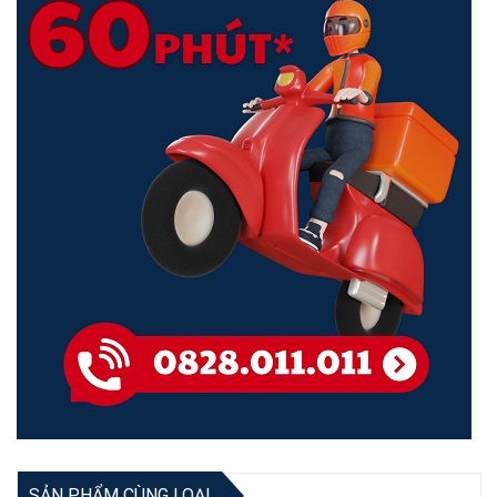
- Tự động bật đèn sáng khi phát hiện người di chuyển, bật đèn bất
cứ nơi nào bạn đi ngang qua, đi lên/xuống cầu thang vào buổi tối,
khi đi vào nhà vệ sinh, vào bếp, vào nhà kho,… (Cần có cảm biến
chuyển động Aqara + Công tắc Aqara + Aqara Hub M2)
SẢN PHẨM CÙNG LOẠI