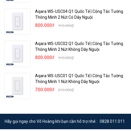
Aqara WS-USC04 Q1 Quốc Tế | Công Tắc Tường
Thông Minh 2 Nút Có Dây Nguội
800.000₫
910.000₫
Aqara WS-USC02 Q1 Quốc Tế | Công Tắc Tường
Thông Minh 2 Nút Không Dây Nguội
800.000₫
910.000₫
Với công tắc Aqara, bạn có thể điều khiển đèn ngay trên điện thoại
smartphone như iPhone, điện thoại Android. Ngoài chức năng cơ
Aqara WS-USC01 Q1 Quốc Tế | Công Tắc Tường
bản là bật/tắt đèn, ứng dụng quản lý Home trên điện thoại cũng
Thông Minh 1 Nút Không Dây Nguội
cho phép người dùng hẹn giờ, thiết lập khung thời gian làm việc cho
700.000₫
810.000₫
từng công tắc…
Công tắc Aqara tương thích với Apple HomeKit, Google Home,…
nên bạn hoàn toàn có thể dùng trợ lý ảo Siri / Google Assistant để
điều khiển các bóng đèn qua giọng nới với những câu lệnh cơ bản
Hãy gọi ngay cho Võ Hoàng khi bạn cần hỗ trợ nhé :
0828.011.011
như: