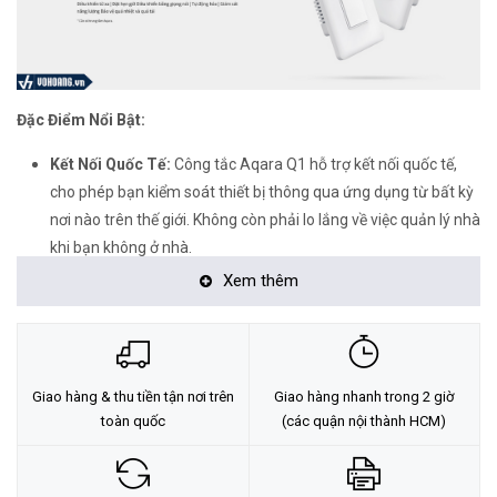
Đặc Điểm Nổi Bật:
Kết Nối Quốc Tế:
Công tắc Aqara Q1 hỗ trợ kết nối quốc tế,
cho phép bạn kiểm soát thiết bị thông qua ứng dụng từ bất kỳ
nơi nào trên thế giới. Không còn phải lo lắng về việc quản lý nhà
khi bạn không ở nhà.
Xem thêm
An Toàn và Bảo Mật:
Với tích hợp các tính năng bảo mật cao
cấp, công tắc Aqara Q1 đảm bảo an toàn tuyệt đối cho ngôi
nhà của bạn. Bạn có thể yên tâm khi đi xa mà vẫn giữ được
kiểm soát hoàn toàn.
Giao hàng & thu tiền tận nơi trên
Giao hàng nhanh trong 2 giờ
Thiết Kế Tinh Tế:
Với thiết kế hiện đại và tinh tế, công tắc
toàn quốc
(các quận nội thành HCM)
Aqara Q1 thích hợp với mọi phong cách nội thất. Không chỉ là
một công cụ điều khiển, nó còn là một phần của thiết kế thẩm