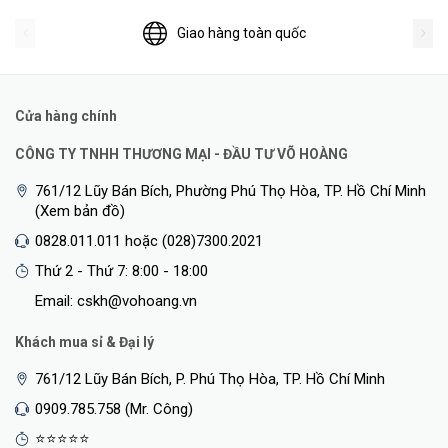
Turn on switch in the Living Room.
Giao hàng toàn quốc
Turn off all lights.
Turn off switch A after 15 minutes.
Công tắc Aqara an toàn chống cháy
Cửa hàng chính
CÔNG TY TNHH THƯƠNG MẠI - ĐẦU TƯ VÕ HOÀNG
761/12 Lũy Bán Bích, Phường Phú Thọ Hòa, TP. Hồ Chí Minh
(Xem bản đồ)
0828.011.011 hoặc (028)7300.2021
Thứ 2 - Thứ 7: 8:00 - 18:00
Email: cskh@vohoang.vn
Khách mua sỉ & Đại lý
761/12 Lũy Bán Bích, P. Phú Thọ Hòa, TP. Hồ Chí Minh
Công tắc Aqara Q1 sử dụng chất liệu nhựa chống cháy và mạch
quá tải cao cấp đảm bảo chất lượng sản phẩm trong quá trình sử
0909.785.758 (Mr. Công)
dụng. Do được trang bị chip phát hiện nhiệt độ và cầu chì 5A nên
⭐⭐⭐⭐⭐