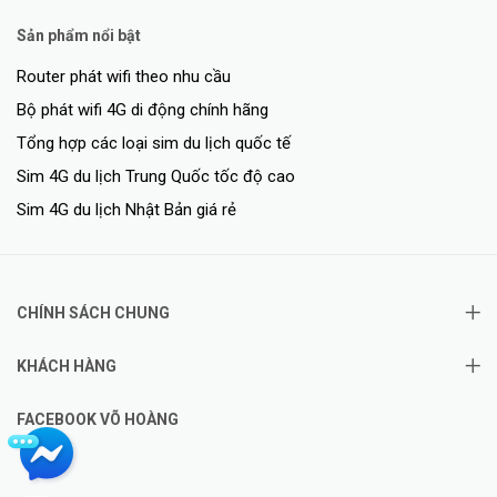
công tắc có thể tự động tắt khi phát hiện điện tải lớn hơn 600W
hoặc khi nhiệt độ bên trong vượt quá 60 độ C.
Sản phẩm nổi bật
Router phát wifi theo nhu cầu
Công tắc cũng sử dụng sóng Zigbee 3.0 mới nhất giúp tốc độ phản
hồi nhanh hơn so với các công tắc Wi-Fi. Hơn nữa, việc kết nối bằng
Bộ phát wifi 4G di động chính hãng
giao thức Zigbee sẽ đem đến sự ổn định trong quá trình hoạt động
Tổng hợp các loại sim du lịch quốc tế
cho thiết bị và giảm tải tác động đến hệ thống Wi-Fi trong nhà bạn.
Sim 4G du lịch Trung Quốc tốc độ cao
Theo dõi lượng điện tiêu thụ hàng tháng
Sim 4G du lịch Nhật Bản giá rẻ
CHÍNH SÁCH CHUNG
KHÁCH HÀNG
FACEBOOK VÕ HOÀNG