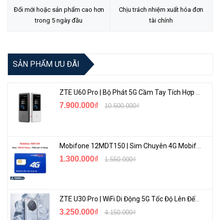
mỹ cho không gian sống của bạn.
Đổi mới hoặc sản phẩm cao hơn
Chịu trách nhiệm xuất hóa đơn
trong 5 ngày đầu
tài chính
Dễ Dàng Sử Dụng:
Với giao diện đơn giản và thân thiện với
người dùng, bạn có thể dễ dàng điều chỉnh các thiết bị trong
nhà thông minh của mình mà không cần kiến thức chuyên sâu
về công nghệ.
SẢN PHẨM ƯU ĐÃI
Công tắc thông minh Aqara Q1
ZTE U60 Pro | Bộ Phát 5G Cầm Tay Tích Hợp Công Nghệ WiFi 7, Pin 10000mAh
Công tắc Aqara thông minh bản chữ nhật là một thiết bị không thể
7.900.000₫
10.500.000₫
thiếu trong hệ thống smarthome của bạn. Thay thế các công tắc
truyền thống trong nhà bạn để tạo nên hệ thống đèn chiếu sáng
thông minh tự động đại. Với công tắc thông minh Aqara bạn có thể
Mobifone 12MDT150 | Sim Chuyên 4G Mobifone Dung Lượng Cao 500GB/Tháng Gói 1 Năm
dùng điều khiển đèn từ xa ngay trên điện thoại của mình, lên lịch và
1.300.000₫
1.550.000₫
hẹn giờ bật/tắt cho từng bóng đèn một cách tự động.
ZTE U30 Pro | WiFi Di Động 5G Tốc Độ Lên Đến 500Mbps, Màn Hình Cảm Ứng
3.250.000₫
4.150.000₫