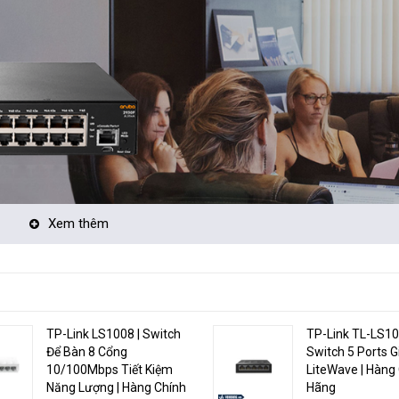
Xem thêm
net và 4 cổng SFP, Switch
HP Aruba 2930F-48G-4SFP JL254A
mang lại
 nhu cầu kết nối của doanh nghiệp. Bạn có thể tin tưởng vào hiệu suất
ính năng bảo mật mạng như Access Control Lists (ACLs) và port securit
TP-Link LS1008 | Switch
TP-Link TL-LS10
đặc biệt quan trọng trong môi trường kinh doanh nơi thông tin quan trọ
Để Bàn 8 Cổng
Switch 5 Ports G
10/100Mbps Tiết Kiệm
LiteWave | Hàng
Năng Lượng | Hàng Chính
Hãng