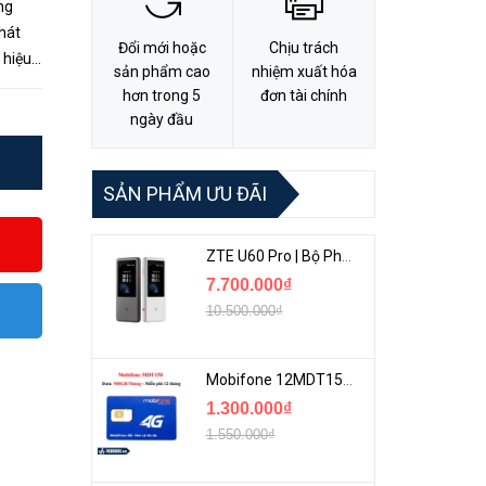
ng
phát
Đổi mới hoặc
Chịu trách
 hiệu
sản phẩm cao
nhiệm xuất hóa
 ra
hơn trong 5
đơn tài chính
ngày đầu
SẢN PHẨM ƯU ĐÃI
ZTE U60 Pro | Bộ Phát 5G Cầm Tay Tích Hợp Công Nghệ WiFi 7, Pin 10000mAh
7.700.000₫
10.500.000₫
Mobifone 12MDT150 | Sim Chuyên 4G Mobifone Dung Lượng Cao 500GB/Tháng Gói 1 Năm
1.300.000₫
1.550.000₫