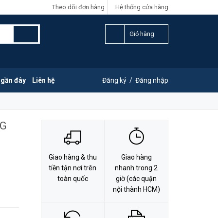
Theo dõi đơn hàng
Hệ thống cửa hàng
LIÊN HỆ ĐẶT HÀNG
Y
0828.011.011
Giỏ hàng
 gần đây
Liên hệ
Đăng ký
/
Đăng nhập
0G
Giao hàng & thu
Giao hàng
tiền tận nơi trên
nhanh trong 2
toàn quốc
giờ (các quận
nội thành HCM)