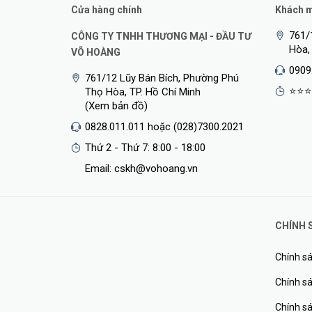
Cửa hàng chính
Khách mu
761/
CÔNG TY TNHH THƯƠNG MẠI - ĐẦU TƯ
Hòa,
VÕ HOÀNG
0909
761/12 Lũy Bán Bích, Phường Phú
⭐⭐⭐
Thọ Hòa, TP. Hồ Chí Minh
(Xem bản đồ)
0828.011.011 hoặc (028)7300.2021
Thứ 2 - Thứ 7: 8:00 - 18:00
Email: cskh@vohoang.vn
Thông Số Kỹ Thuật:
CHÍNH 
Chính sá
I/O ports and slots
Chính sá
Chính s