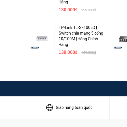
3. Khả năng quản lý đơn giản:
Với giao diện quản lý we
Hãng
Bạn có thể dễ dàng theo dõi và kiểm soát mạng của mình
130.000₫
159.000₫
4. Hỗ trợ mở rộng linh hoạt:
Switch
HP Aruba 2930F-
rộng mạng một cách linh hoạt và tăng cường khả năng
TP-Link TL-SF1005D |
Switch chia mạng 5 cổng
5. Tiết kiệm năng lượng:
Sản phẩm này được thiết kế để 
10/100M | Hàng Chính
Hãng
thời gian dài.
139.000₫
169.000₫
Với những đặc điểm nổi bật và tính năng mạng cao cấp
chọn tốt cho các doanh nghiệp cần một hệ thống mạng đ
tư vào một sản phẩm đáng tin cậy với sự hỗ trợ của HP
Giao hàng toàn quốc