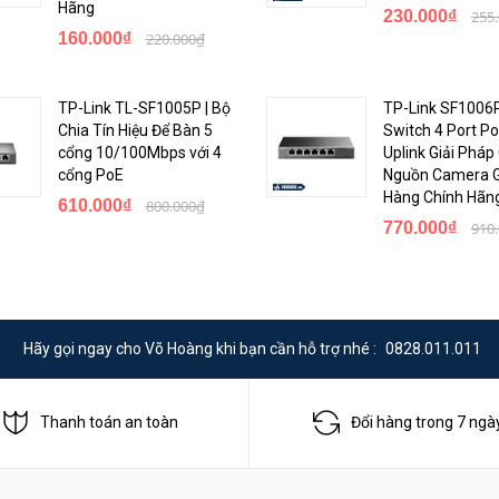
b dễ sử dụng, việc cấu hình và quản lý mạng trở nên đơn giản hơn bao giờ
Hãng
230.000₫
255
, từ việc thiết lập VLANs đến theo dõi băng thông.
160.000₫
220.000₫
48G-4SFP JL254A
được thiết kế để hỗ trợ tính năng stacking, cho phép 
 mở rộng.
TP-Link TL-SF1005P | Bộ
TP-Link SF1006P
Chia Tín Hiệu Để Bàn 5
Switch 4 Port Po
tiết kiệm năng lượng, giúp giảm tiêu thụ điện năng và tiết kiệm chi phí 
cổng 10/100Mbps với 4
Uplink Giải Pháp
cổng PoE
Nguồn Camera Gi
Hàng Chính Hãn
610.000₫
800.000₫
, Thiết bị chuyển mạch Switch
HP Aruba 2930F-48G-4SFP JL254A
là mộ
770.000₫
910
áng tin cậy, hiệu suất ổn định và bảo mật tối ưu. Đảm bảo rằng bạn đa
 Aruba.
Hãy gọi ngay cho Võ Hoàng khi bạn cần hỗ trợ nhé :
0828.011.011
Thanh toán an toàn
Đổi hàng trong 7 ngà