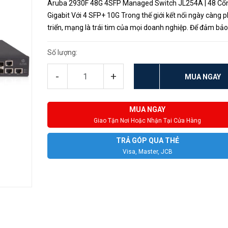
Aruba 2930F 48G 4SFP Managed Switch JL254A | 48 Cổ
Gigabit Với 4 SFP+ 10G Trong thế giới kết nối ngày càng 
triển, mạng là trái tim của mọi doanh nghiệp. Để đảm bảo
suất, tính bảo mật và quản lý mạng dễ dàng, HP Aruba đã
mắt sản phẩm...
Số lượng:
-
+
MUA NGAY
MUA NGAY
Giao Tận Nơi Hoặc Nhận Tại Cửa Hàng
TRẢ GÓP QUA THẺ
Visa, Master, JCB