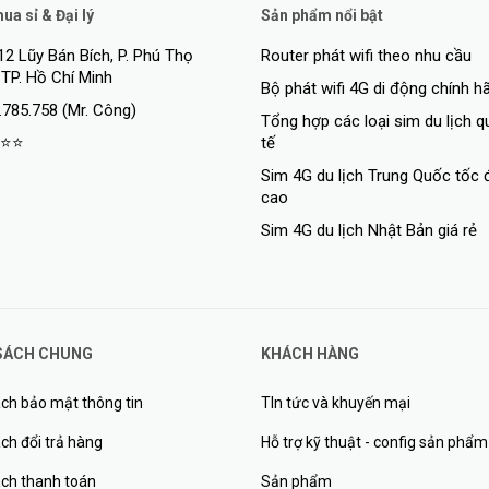
a sỉ & Đại lý
Sản phẩm nổi bật
12 Lũy Bán Bích, P. Phú Thọ
Router phát wifi theo nhu cầu
 TP. Hồ Chí Minh
Bộ phát wifi 4G di động chính h
.785.758 (Mr. Công)
Tổng hợp các loại sim du lịch 
⭐⭐
tế
Sim 4G du lịch Trung Quốc tốc 
cao
Sim 4G du lịch Nhật Bản giá rẻ
SÁCH CHUNG
KHÁCH HÀNG
48 RJ-45 autosensing 10/100/1000 ports (IEEE 802.3 T
10BASE-T, IEEE 802.3u Type 100BASE-TX, IEEE 802.3ab
ch bảo mật thông tin
TIn tức và khuyến mại
1000BASE-T); Duplex: 10BASE-T/100BASE-TX: half or fu
1000BASE-T: full only
ch đổi trả hàng
Hỗ trợ kỹ thuật - config sản phẩm
ách thanh toán
Sản phẩm
4 SFP+ 1/10GbE ports; PHY-less