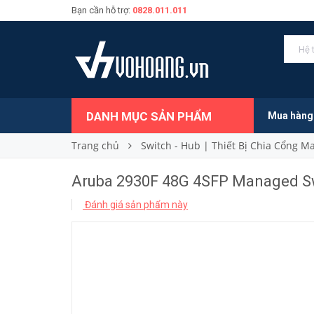
Bạn cần hỗ trợ:
0828.011.011
51.560.000₫
Giá bán:
DANH MỤC SẢN PHẨM
Mua hàng
Trang chủ
Switch - Hub | Thiết Bị Chia Cổng 
Aruba 2930F 48G 4SFP Managed Swi
Đánh giá sản phẩm này