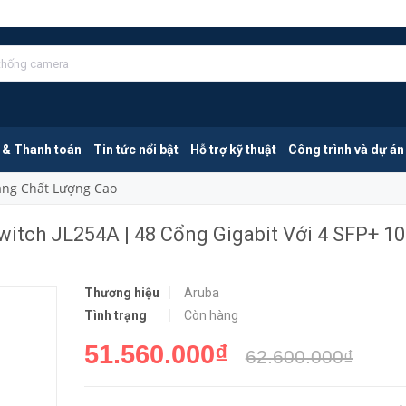
Aruba 2930F 48G 4SFP Managed Switch JL254A | 48 Cổng Gigabit Với 4 SFP+ 10G
MUA NGA
 & Thanh toán
Tin tức nổi bật
Hỗ trợ kỹ thuật
Công trình và dự án
Mang Chất Lượng Cao
tch JL254A | 48 Cổng Gigabit Với 4 SFP+ 1
Thương hiệu
Aruba
Tình trạng
Còn hàng
51.560.000₫
62.600.000₫