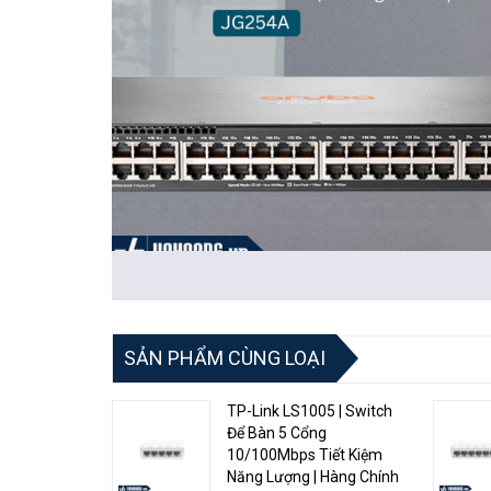
1. Hiệu suất mạng đỉnh cao:
Với 48 cổng Gigabit Ether
năng chuyển mạng nhanh chóng và hiệu quả, đáp ứng mọi
này cho cả mạng có băng thông lớn và ổn định.
SẢN PHẨM CÙNG LOẠI
2. Bảo mật mạng tối ưu:
Sản phẩm này tích hợp nhiều t
TP-Link LS1005 | Switch
vệ mạng của bạn khỏi các mối đe dọa tiềm ẩn. Điều này 
Để Bàn 5 Cổng
được bảo vệ.
10/100Mbps Tiết Kiệm
Năng Lượng | Hàng Chính