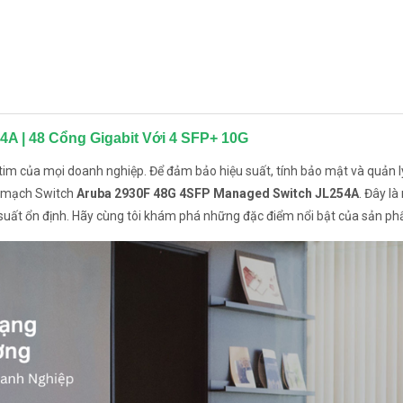
A | 48 Cổng Gigabit Với 4 SFP+ 10G
ái tim của mọi doanh nghiệp. Để đảm bảo hiệu suất, tính bảo mật và quản
n mạch Switch
Aruba 2930F 48G 4SFP Managed Switch JL254A
. Đây là
 suất ổn định. Hãy cùng tôi khám phá những đặc điểm nổi bật của sản ph