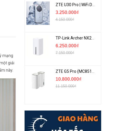
ZTE U30 Pro | WiFi Di Động 5G Tốc Độ Lên Đến 500Mbps, Màn Hình Cảm Ứng
3.250.000₫
4.150.000₫
TP-Link Archer NX200 | Bộ Phát WiFi Dùng Sim 5G Tốc Độ Cao Mới FullBox
6.250.000₫
7.150.000₫
 lý mạng
 một giải
ẩm này.
ZTE G5 Pro (MC8512) | Router 5G WiFi7 Be7200 Hỗ Trợ Băng Tần 6Ghz Cực Mạnh
10.800.000₫
11.150.000₫