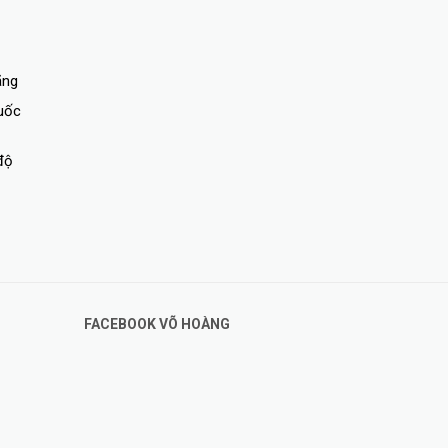
ãng
quốc
độ
FACEBOOK VÕ HOÀNG
ype
 Type
ll;