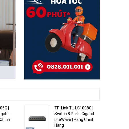
 khả
 cao cấp
y để bảo
05G |
TP-Link TL-LS1008G |
ng cần
igabit
Switch 8 Ports Gigabit
 Chính
LiteWave | Hàng Chính
Hãng