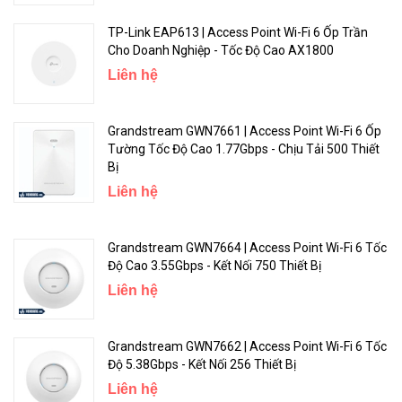
- 5.725 to 5.850 GHz
TP-Link EAP613 | Access Point Wi-Fi 6 Ốp Trần
Cho Doanh Nghiệp - Tốc Độ Cao AX1800
Dependent on configured
Available channels
Liên hệ
regulatory domain
- 802.11b: Direct-sequence
Grandstream GWN7661 | Access Point Wi-Fi 6 Ốp
spread-spectrum (DSSS)
Tường Tốc Độ Cao 1.77Gbps - Chịu Tải 500 Thiết
- 802.11a/g/n/ac: Orthogonal
Bị
frequency-division
Liên hệ
Supported radio technologies
multiplexing (OFDM)
- 802.11ax: Orthogonal
frequency-division multiple
Grandstream GWN7664 | Access Point Wi-Fi 6 Tốc
access (OFDMA) with up to 8
Độ Cao 3.55Gbps - Kết Nối 750 Thiết Bị
resource units
Liên hệ
- 802.11b: BPSK, QPSK, CCK
- 802.11a/g/n: BPSK, QPSK,
Grandstream GWN7662 | Access Point Wi-Fi 6 Tốc
16-QAM, 64-QAM, 256-QAM
Độ 5.38Gbps - Kết Nối 256 Thiết Bị
(proprietary extension)
Liên hệ
- 802.11ac: BPSK, QPSK, 16-