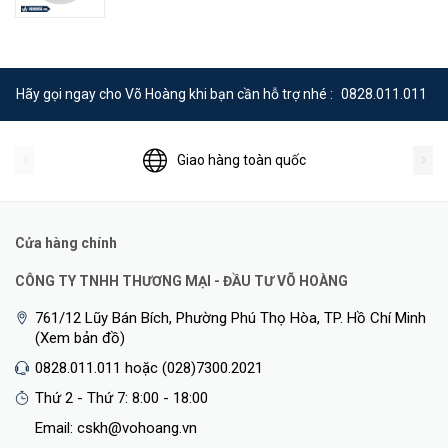
Supported modulation types
QAM, 64-QAM, 256-QAM,
1024-QAM (proprietary
extension)
- 802.11ax: BPSK, QPSK, 16-
Hãy gọi ngay cho Võ Hoàng khi bạn cần hỗ trợ nhé :
0828.011.011
QAM, 64-QAM, 256-QAM,
1024-QAM
Giao hàng toàn quốc
802.11n high-throughput (HT)
HT20/40
support
802.11ac very high throughput
Cửa hàng chính
VHT20/40/80
(VHT) support:
CÔNG TY TNHH THƯƠNG MẠI - ĐẦU TƯ VÕ HOÀNG
802.11ax high efficiency (HE)
HE20/40/80
761/12 Lũy Bán Bích, Phường Phú Thọ Hòa, TP. Hồ Chí Minh
support:
(Xem bản đồ)
- 802.11b: 1, 2, 5.5, 11
0828.011.011 hoặc (028)7300.2021
- 802.11a/g: 6, 9, 12, 18, 24,
Thứ 2 - Thứ 7: 8:00 - 18:00
36, 48, 54
Email: cskh@vohoang.vn
- 802.11n: 6.5 to 300 (MCS0 to