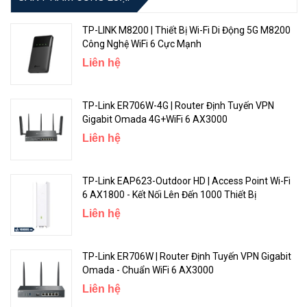
devices simultaneously
TP-LINK M8200 | Thiết Bị Wi-Fi Di Động 5G M8200
Two spatial stream Single
Công Nghệ WiFi 6 Cực Mạnh
User (SU) MIMO for up to
Liên hệ
574Mbps (287 Mbps) wireless
data rate with individual 2SS
Radio 2.4Ghz
HE40 (HE20) 802.11ax client
TP-Link ER706W-4G | Router Định Tuyến VPN
devices or with two 1SS HE40
Gigabit Omada 4G+WiFi 6 AX3000
(HE20) 802.11ax MU-
Liên hệ
MIMO capable client devices
simultaneously
TP-Link EAP623-Outdoor HD | Access Point Wi-Fi
Maximum number of
Up to 256 associated client
6 AX1800 - Kết Nối Lên Đến 1000 Thiết Bị
associated client devices
devices per radio
Liên hệ
Maximum number of BSSIDs
16 BSSIDs per radio
TP-Link ER706W | Router Định Tuyến VPN Gigabit
- 2.400 to 2.4835 GHz
Omada - Chuẩn WiFi 6 AX3000
Supported frequency bands
- 5.150 to 5.250 GHz
Liên hệ
(country-specific restrictions
- 5.250 to 5.350 GHz
apply)
- 5.470 to 5.725 GHz