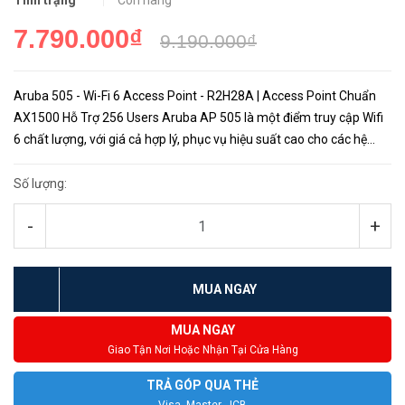
Tình trạng
Còn hàng
7.790.000₫
9.190.000₫
Aruba 505 - Wi-Fi 6 Access Point - R2H28A | Access Point Chuẩn
AX1500 Hỗ Trợ 256 Users Aruba AP 505 là một điểm truy cập Wifi
6 chất lượng, với giá cả hợp lý, phục vụ hiệu suất cao cho các hệ
thống di động và IoT. Với tốc độ dữ liệu tổng hợp lên đ...
Số lượng:
-
+
MUA NGAY
MUA NGAY
Giao Tận Nơi Hoặc Nhận Tại Cửa Hàng
TRẢ GÓP QUA THẺ