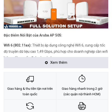
Đặc Điểm Nổi Bật của Aruba AP 505:
Wifi 6 (802.11ax):
Thiết bị áp dụng công nghệ Wifi 6, cung cấp tốc
độ truyền dữ liệu cao 1,49 Gbps, phù hợp cho doanh nghiệp cần wifi
hiệu suất cao, ổn định và mở rộng.
Xem thêm
OFDMA và MU-MIMO:
Tận dụng tính năng OFDMA và MU-
MIMO, giảm thời gian tranh chấp giữa các thiết bị khách, tối ưu
hiệu suất wifi.
Giao hàng & thu tiền tận nơi trên
Giao hàng nhanh trong 2 giờ
Công Nghệ AI - Air Match:
Sử dụng tính năng tự học của AI,
toàn quốc
(các quận nội thành HCM)
Air Match tối ưu hóa RF tự động, giúp wifi luôn ổn định và
mượt mà mà không cần can thiệp thủ công.