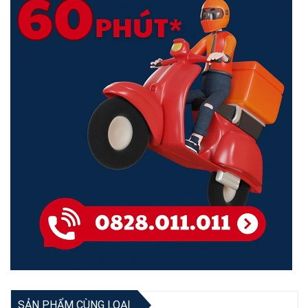
Kiểm Tra và Hoàn Thành:
Kiểm tra lại các thông số cấu hình,
xem thông tin về Access Point, Client, Services trong giao diện
web.
Thông Số Kỹ Thuật:
aruba ap 505 datasheet
TECHNICAL SPECIFICATIONS
Indoor, dual radio, 5GHz and
AP type
2.4GHz 802.11ax 2x2 MIMO
Two spatial stream Single
User (SU) MIMO for up to
1.2Gbps wireless data rate
with individual 2SS HE80
Radio 5Ghz
802.11ax client devices, or
with two 1SS HE80 802.11ax
MU-MIMO capable client
SẢN PHẨM CÙNG LOẠI