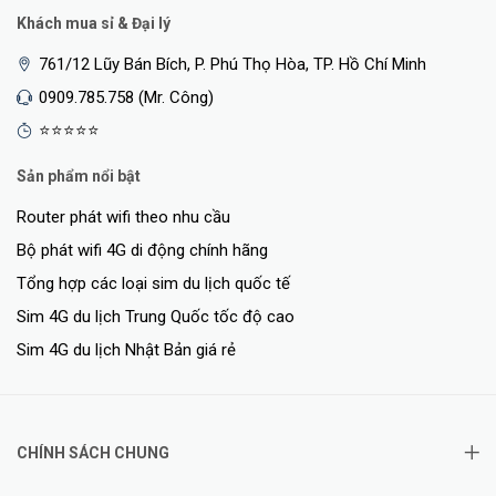
MCS15, HT20 to HT40), 400
Khách mua sỉ & Đại lý
with 256-QAM
- 802.11ac: 6.5 to 867 (MCS0
761/12 Lũy Bán Bích, P. Phú Thọ Hòa, TP. Hồ Chí Minh
to MCS9, NSS = 1 to 2, VHT20
Supported data rates (Mbps):
0909.785.758 (Mr. Công)
to VHT80), 1,083 with 1024-
⭐⭐⭐⭐⭐
QAM
- 802.11ax (2.4GHz): 3.6 to
Sản phẩm nổi bật
574 (MCS0 to MCS11, NSS = 1
to 2, HE20 to HE40)
Router phát wifi theo nhu cầu
- 802.11ax (5GHz): 3.6 to
Bộ phát wifi 4G di động chính hãng
1,201 (MCS0 to MCS11, NSS =
Tổng hợp các loại sim du lịch quốc tế
1 to 2, HE20 to HE80)
Sim 4G du lịch Trung Quốc tốc độ cao
802.11n/ac packet
A-MPDU, A-MSDU
Sim 4G du lịch Nhật Bản giá rẻ
aggregation:
Configurable in increments of
Transmit power
0.5 dBm
CHÍNH SÁCH CHUNG
Maximum (aggregate,
- 2.4 GHz band: +21 dBm
conducted total) transmit
(18dBm per chain)