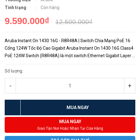
Tình trạng
Còn hàng
9.590.000₫
12.500.000₫
Aruba Instant On 1430 16G - R8R48A | Switch Chia Mạng PoE 16
Cổng 124W Tốc Độ Cao Gigabit Aruba Instant On 1430 16G Class4
PoE 124W Switch (R8R48A) là một switch Ethernet Gigabit Layer 2
không quản lý, dễ dàng cài đặt và sử dụng cho các doanh nghi...
Số lượng:
-
+
MUA NGAY
MUA NGAY
Giao Tận Nơi Hoặc Nhận Tại Cửa Hàng