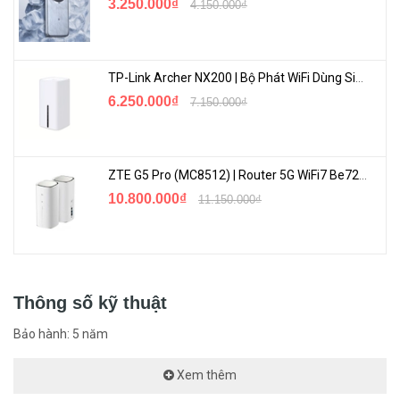
3.250.000₫
4.150.000₫
TP-Link Archer NX200 | Bộ Phát WiFi Dùng Sim 5G Tốc Độ Cao Mới FullBox
6.250.000₫
7.150.000₫
ZTE G5 Pro (MC8512) | Router 5G WiFi7 Be7200 Hỗ Trợ Băng Tần 6Ghz Cực Mạnh
10.800.000₫
11.150.000₫
Thông số kỹ thuật
Bảo hành: 5 năm
Xem thêm