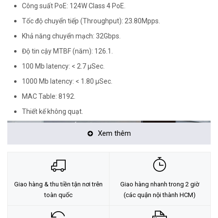
Công suất PoE: 124W Class 4 PoE.
Tốc độ chuyển tiếp (Throughput): 23.80Mpps.
Khả năng chuyển mạch: 32Gbps.
Độ tin cậy MTBF (năm): 126.1.
100 Mb latency: < 2.7 μSec.
1000 Mb latency: < 1.80 μSec.
MAC Table: 8192.
Thiết kế không quạt.
Xem thêm
Giao hàng & thu tiền tận nơi trên
Giao hàng nhanh trong 2 giờ
toàn quốc
(các quận nội thành HCM)