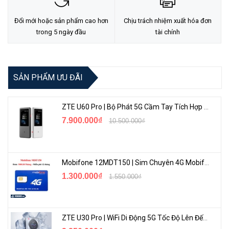
<Hotline: 0828.011.011 - (028)7300.2021 - VoHoang.vn>
Đổi mới hoặc sản phẩm cao hơn
Chịu trách nhiệm xuất hóa đơn
trong 5 ngày đầu
tài chính
SẢN PHẨM ƯU ĐÃI
ZTE U60 Pro | Bộ Phát 5G Cầm Tay Tích Hợp Công Nghệ WiFi 7, Pin 10000mAh
7.900.000₫
10.500.000₫
Mobifone 12MDT150 | Sim Chuyên 4G Mobifone Dung Lượng Cao 500GB/Tháng Gói 1 Năm
1.300.000₫
1.550.000₫
ZTE U30 Pro | WiFi Di Động 5G Tốc Độ Lên Đến 500Mbps, Màn Hình Cảm Ứng