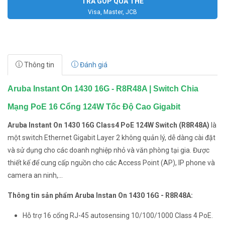
TRẢ GÓP QUA THẺ
Visa, Master, JCB
Thông tin
Đánh giá
Aruba Instant On 1430 16G - R8R48A | Switch Chia
Mạng PoE 16 Cổng 124W Tốc Độ Cao Gigabit
Aruba Instant On 1430 16G Class4 PoE 124W Switch (R8R48A)
là
một switch Ethernet Gigabit Layer 2 không quản lý, dễ dàng cài đặt
và sử dụng cho các doanh nghiệp nhỏ và văn phòng tại gia. Được
thiết kế để cung cấp nguồn cho các Access Point (AP), IP phone và
camera an ninh,...
Thông tin sản phẩm Aruba Instan On 1430 16G - R8R48A:
Hỗ trợ 16 cổng RJ-45 autosensing 10/100/1000 Class 4 PoE.