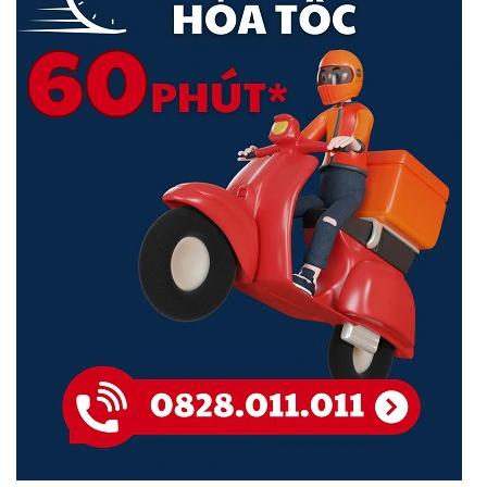
Thông Số Kỹ Thuật:
Specifications
24 RJ-45 autosensing
10/100/1000 ports
IEEE 802.3at Class 4 PoE
(ports 1-12) (IEEE 802.3 Type
10BASE-T, IEEE 802.3u Type
I/O ports and slots
100BASE-TX, IEEE 802.3ab
Type 1000BASE-T); Duplex:
10BASE-T/100BASE-TX: half
or full; 1000BASE-T: full only
2 SFP 1GbE ports