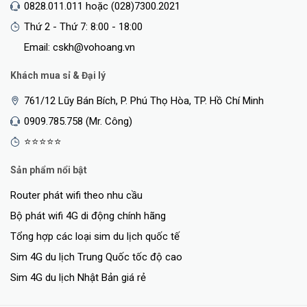
0828.011.011 hoặc (028)7300.2021
100-127V: 244.6W 200-220V:
Thứ 2 - Thứ 7: 8:00 - 18:00
Maximum power rating
237.2W
Email: cskh@vohoang.vn
100-127V: 14.5W 200-220V:
Idle power
Khách mua sỉ & Đại lý
13.4W
761/12 Lũy Bán Bích, P. Phú Thọ Hòa, TP. Hồ Chí Minh
PoE power
195 W Class 4 PoE
0909.785.758 (Mr. Công)
Power supply
Internal power supply
⭐⭐⭐⭐⭐
EN/IEC 60950-1:2006 +
Sản phẩm nổi bật
A11:2009 + A1:2010 +
Router phát wifi theo nhu cầu
A12:2011 + A2:2013
Bộ phát wifi 4G di động chính hãng
EN/IEC 62368-1, 2nd. & 3rd.
Tổng hợp các loại sim du lịch quốc tế
Ed.
Safety
Sim 4G du lịch Trung Quốc tốc độ cao
UL 62368-1, 2nd. & 3rd. Ed.
Sim 4G du lịch Nhật Bản giá rẻ
CAN/CSA C22.2 No. 62368-1,