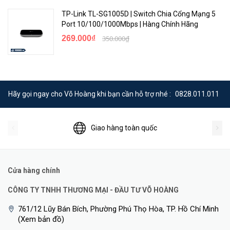
LWAd = 3.1 Bel LpAm
Idle
(Bystander) = 17 dB
TP-Link TL-SG1005D | Switch Chia Cổng Mạng 5
Port 10/100/1000Mbps | Hàng Chính Hãng
LWAd = 3.1 Bel LpAm
269.000₫
350.000₫
100% traffic
(Bystander) = 17 dB
LWAd = 3.1 Bel LpAm
100% traffic / 0% PoE
(Bystander) = 17 dB
Hãy gọi ngay cho Võ Hoàng khi bạn cần hỗ trợ nhé :
0828.011.011
LWAd = 3.1 Bel LpAm
100% traffic / 50% PoE
(Bystander) = 17 dB
Giao hàng toàn quốc
LWAd = 5.1 Bel LpAm
100% traffic / 100% PoE
(Bystander) = 35 dB
Electrical Characteristics
Cửa hàng chính
Frequency
50Hz/60Hz
CÔNG TY TNHH THƯƠNG MẠI - ĐẦU TƯ VÕ HOÀNG
AC voltage
100-127VAC / 200- 240VAC
761/12 Lũy Bán Bích, Phường Phú Thọ Hòa, TP. Hồ Chí Minh
(Xem bản đồ)
Current
2.7A/1.4A