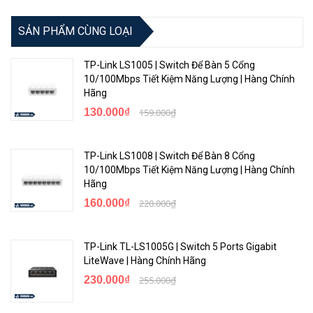
Physical Characteristics
SẢN PHẨM CÙNG LOẠI
253.0(d) x 443.0(w) x 43.9(h)
Dimensions
TP-Link LS1005 | Switch Để Bàn 5 Cổng
mm
10/100Mbps Tiết Kiệm Năng Lượng | Hàng Chính
Hãng
Weight
7.65 lb (3.47 kg)
130.000₫
159.000₫
ARM Cortex-A9 @ 800MHz,
Memory and Flash
512 MB SDRAM, 256 MB flash;
TP-Link LS1008 | Switch Để Bàn 8 Cổng
packet buffer: 1.5MB
10/100Mbps Tiết Kiệm Năng Lượng | Hàng Chính
Hãng
Performance
160.000₫
220.000₫
Throughput (Mpps)
38.68 Mpps
Switching capacity
52 Gbps
TP-Link TL-LS1005G | Switch 5 Ports Gigabit
LiteWave | Hàng Chính Hãng
100 Mb latency
< 5.2 uSec
230.000₫
255.000₫
1000 Mb latency
< 2.8 uSec