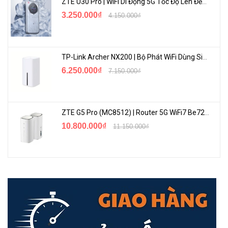
4. Ưu Điểm và Lợi Ích:
ZTE U30 Pro | WiFi Di Động 5G Tốc Độ Lên Đến 500Mbps, Màn Hình Cảm Ứng
3.250.000₫
4.150.000₫
Linh Hoạt với PoE+:
Với 12 cổng PoE+, switch này là lựa chọn tuyệt
vời cho doanh nghiệp cần cung cấp nguồn điện và kết nối dữ liệu
cho nhiều thiết bị như camera giám sát và điểm truy cập mạng.
TP-Link Archer NX200 | Bộ Phát WiFi Dùng Sim 5G Tốc Độ Cao Mới FullBox
Khả Năng Mở Rộng:
24 cổng Gigabit Ethernet và cổng SFP uplink
6.250.000₫
7.150.000₫
cung cấp khả năng mở rộng cho hệ thống mạng khi doanh nghiệp
phát triển.
Độ Tin Cậy Aruba:
Là một phần của gia đình Aruba, được biết đến
ZTE G5 Pro (MC8512) | Router 5G WiFi7 Be7200 Hỗ Trợ Băng Tần 6Ghz Cực Mạnh
với độ tin cậy, switch này đảm bảo một giải pháp mạng đáng tin
10.800.000₫
11.150.000₫
cậy và ổn định cho doanh nghiệp.