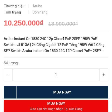
Thương hiệu
Aruba
Tình trạng
Còn hàng
10.250.000₫
13.990.000₫
Aruba Instant On 1830 24G 12p Class4 PoE 2SFP 195W PoE
Switch - JL813A | 24 Cổng Gigabit 12 PoE Tổng 195W Với 2 Cổng
SFP Switch Aruba Instant On 1830 24G 12P Class4 PoE+ 2SFP
195W là một giải pháp mạng mạnh mẽ được thiết kế bởi Aruba,
một thương h...
Số lượng:
-
+
MUA NGAY
MUA NGAY
Giao Tận Nơi Hoặc Nhận Tại Cửa Hàng