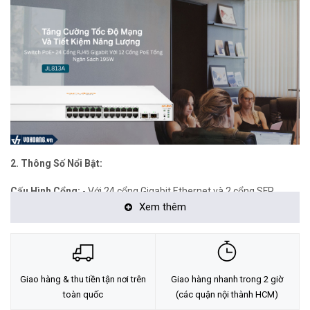
2. Thông Số Nổi Bật:
Cấu Hình Cổng:
- Với 24 cổng Gigabit Ethernet và 2 cổng SFP,
Xem thêm
switch này cung cấp kết nối linh hoạt và tốc độ cao cho nhiều thiết
bị trong mạng.
Power over Ethernet (PoE+):
- Với 12 cổng PoE+ Class4 và tổng
nguồn điện 195W, switch hỗ trợ triển khai các thiết bị PoE+ như
Giao hàng & thu tiền tận nơi trên
Giao hàng nhanh trong 2 giờ
camera IP, điểm truy cập mạng mà không cần nguồn điện bổ sung.
toàn quốc
(các quận nội thành HCM)