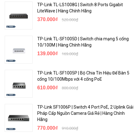
TP-Link TL-LS1008G | Switch 8 Ports Gigabit
MAC address table size (# of
16,000 entries
LiteWave | Hàng Chính Hãng
entries)
370.000₫
520.000₫
Reliability MTBF (years)
96.6
Environment
TP-Link TL-SF1005D | Switch chia mạng 5 cổng
10/100M | Hàng Chính Hãng
Operating temperature
32°F to 104°F (0°C to 40°C)
139.000₫
169.000₫
Operating relative humidity
15% to 95% @ 104°F (40°C)
TP-Link TL-SF1005P | Bộ Chia Tín Hiệu Để Bàn 5
Nonoperating/ storage
-40°F to 158°F (-40°C to 70°C)
cổng 10/100Mbps với 4 cổng PoE
temperature
610.000₫
800.000₫
Nonoperating/ storage
15% to 95% @ 140°F (60°C)
relative humidity
TP-Link SF1006P | Switch 4 Port PoE, 2 Uplink Giải
Pháp Cấp Nguồn Camera Giá Rẻ | Hàng Chính
Altitude
up to 10,000 ft (3 km)
Hãng
Acoustics1
770.000₫
910.000₫