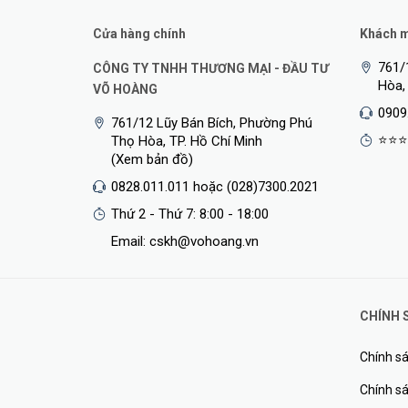
Quản Lý Dễ Dàng:
Giao diện quản lý trực quan giúp ngườ
Cửa hàng chính
Khách mu
Bảo Mật Chủ Động:
Với các tính năng bảo mật tích hợp,
761/
CÔNG TY TNHH THƯƠNG MẠI - ĐẦU TƯ
Hòa,
VÕ HOÀNG
Switch Aruba JL683A là sự kết hợp hoàn hảo giữa hiệu s
0909
giải pháp mạng chuyên nghiệp của Aruba. Cho đến nay,
761/12 Lũy Bán Bích, Phường Phú
⭐⭐⭐
Thọ Hòa, TP. Hồ Chí Minh
chắc và mạnh mẽ.
(Xem bản đồ)
0828.011.011 hoặc (028)7300.2021
Thứ 2 - Thứ 7: 8:00 - 18:00
Email: cskh@vohoang.vn
CHÍNH 
Chính sá
Chính sá