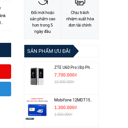
W
Đổi mới hoặc
Chịu trách
link
sản phẩm cao
nhiệm xuất hóa
t
hơn trong 5
đơn tài chính
nhu
ngày đầu
SẢN PHẨM ƯU ĐÃI
ZTE U60 Pro | Bộ Phát 5G Cầm Tay Tích Hợp Công Nghệ WiFi 7, Pin 10000mAh
7.700.000₫
10.500.000₫
Mobifone 12MDT150 | Sim Chuyên 4G Mobifone Dung Lượng Cao 500GB/Tháng Gói 1 Năm
1.300.000₫
1.550.000₫