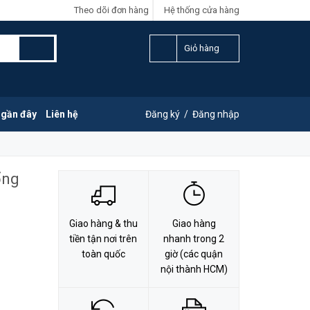
Theo dõi đơn hàng
Hệ thống cửa hàng
LIÊN HỆ ĐẶT HÀNG
Y
0828.011.011
Giỏ hàng
 gần đây
Liên hệ
Đăng ký
/
Đăng nhập
ổng
Giao hàng & thu
Giao hàng
tiền tận nơi trên
nhanh trong 2
toàn quốc
giờ (các quận
nội thành HCM)