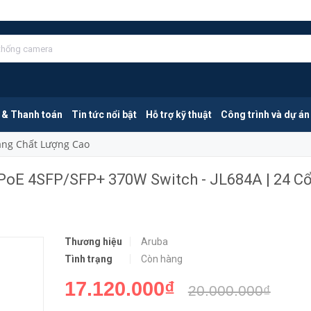
Aruba Instant On 1930 24G Class4 PoE 4SFP/SFP+ 370W Switch - JL684A | 24 Cổng Gigabit PoE Và 4 Cổng SFP Uplink
MUA NGA
 & Thanh toán
Tin tức nổi bật
Hỗ trợ kỹ thuật
Công trình và dự án
Mang Chất Lượng Cao
 PoE 4SFP/SFP+ 370W Switch - JL684A | 24 C
Thương hiệu
Aruba
Tình trạng
Còn hàng
17.120.000₫
20.000.000₫