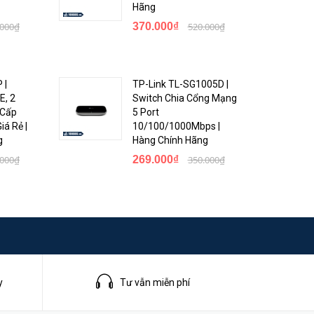
Hãng
.000₫
370.000₫
520.000₫
 và
toàn cho
 |
TP-Link TL-SG1005D |
E, 2
Switch Chia Cổng Mạng
 Cấp
5 Port
á Rẻ |
10/100/1000Mbps |
g
Hàng Chính Hãng
.000₫
269.000₫
350.000₫
i hỏi
y
Tư vẫn miễn phí
anh