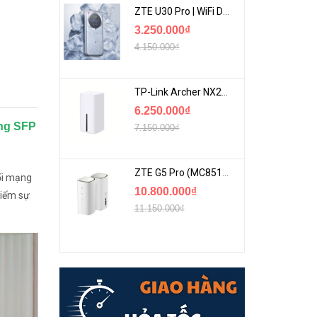
ZTE U30 Pro | WiFi Di Động 5G Tốc Độ Lên Đến 500Mbps, Màn Hình Cảm Ứng
3.250.000₫
4.150.000₫
TP-Link Archer NX200 | Bộ Phát WiFi Dùng Sim 5G Tốc Độ Cao Mới FullBox
6.250.000₫
ổng SFP
7.150.000₫
ZTE G5 Pro (MC8512) | Router 5G WiFi7 Be7200 Hỗ Trợ Băng Tần 6Ghz Cực Mạnh
ối mạng
10.800.000₫
kiếm sự
11.150.000₫