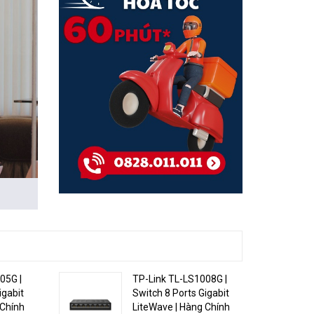
 suất
05G |
TP-Link TL-LS1008G |
igabit
Switch 8 Ports Gigabit
hống
 Chính
LiteWave | Hàng Chính