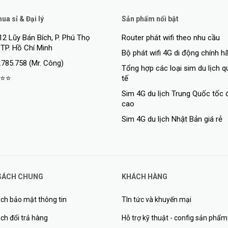
i quản trị dễ dàng theo dõi và điều chỉnh cấu hình mạng một cách hiệu q
a sỉ & Đại lý
Sản phẩm nổi bật
 switch này giúp bảo vệ mạng khỏi các mối đe dọa an ninh.
12 Lũy Bán Bích, P. Phú Thọ
Router phát wifi theo nhu cầu
 TP. Hồ Chí Minh
Bộ phát wifi 4G di động chính h
uất cao, tính linh hoạt và tính năng bảo mật, làm nổi bật trong danh sá
.785.758 (Mr. Công)
 đây là một lựa chọn đáng xem xét cho doanh nghiệp đòi hỏi kết nối mạ
Tổng hợp các loại sim du lịch 
⭐⭐
tế
Sim 4G du lịch Trung Quốc tốc 
cao
Sim 4G du lịch Nhật Bản giá rẻ
SÁCH CHUNG
KHÁCH HÀNG
ch bảo mật thông tin
TIn tức và khuyến mại
ch đổi trả hàng
Hỗ trợ kỹ thuật - config sản phẩm