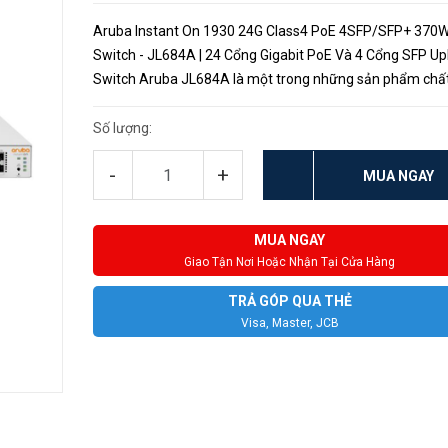
Aruba Instant On 1930 24G Class4 PoE 4SFP/SFP+ 370
Switch - JL684A | 24 Cổng Gigabit PoE Và 4 Cổng SFP Up
Switch Aruba JL684A là một trong những sản phẩm chấ
lượng cao của Aruba, được thiết kế đặc biệt để đáp ứng 
cầu kết nối mạng ch...
Số lượng:
-
+
MUA NGAY
MUA NGAY
Giao Tận Nơi Hoặc Nhận Tại Cửa Hàng
TRẢ GÓP QUA THẺ
Visa, Master, JCB