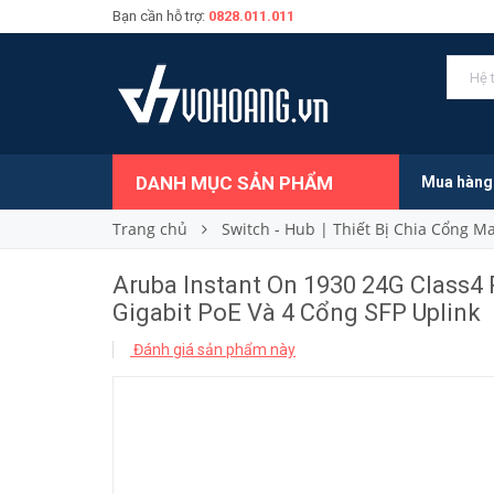
Bạn cần hỗ trợ:
0828.011.011
17.120.000₫
Giá bán:
DANH MỤC SẢN PHẨM
Mua hàng
Trang chủ
Switch - Hub | Thiết Bị Chia Cổng 
Aruba Instant On 1930 24G Class4
Gigabit PoE Và 4 Cổng SFP Uplink
Đánh giá sản phẩm này