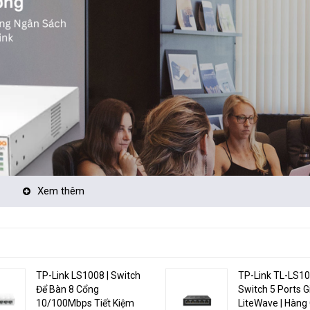
Xem thêm
igabit Ethernet và 10 Gigabit Ethernet, switch Aruba JL684A đảm bảo hiệu
.
TP-Link LS1008 | Switch
TP-Link TL-LS10
Để Bàn 8 Cổng
Switch 5 Ports G
 4 cổng 10-Gigabit SFP+, switch này cung cấp khả năng mở rộng cho hệ t
10/100Mbps Tiết Kiệm
LiteWave | Hàng