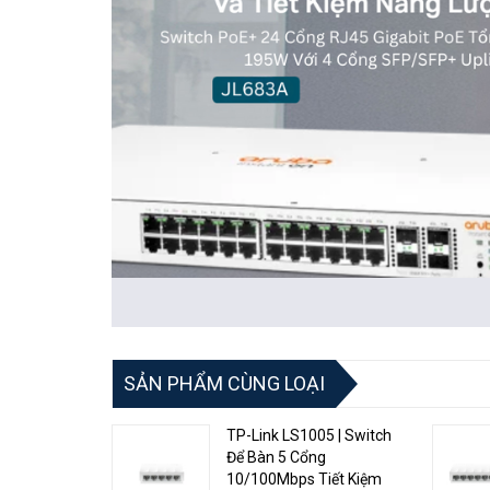
2. Thông Số Nổi Bật:
SẢN PHẨM CÙNG LOẠI
Hiệu Suất Cao:
- Với tốc độ truyền dữ liệu lên đến 1 G
mạng đỉnh cao cho các ứng dụng đòi hỏi băng thông lớn
TP-Link LS1005 | Switch
Để Bàn 5 Cổng
Khả Năng Mở Rộng:
- Với 48 cổng Gigabit Ethernet và
10/100Mbps Tiết Kiệm