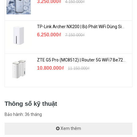
Kết nối 1G Uplink
: Khả năng kết nối với các thiết bị 1G Uplink
3.250.000₫
4.150.000₫
giúp tối ưu hóa hiệu suất mạng và tương lai hóa mạng lưới.
Quản lý tiên tiến
: Tính năng quản lý mạng tiên tiến giúp đáp
TP-Link Archer NX200 | Bộ Phát WiFi Dùng Sim 5G Tốc Độ Cao Mới FullBox
ứng nhu cầu đa dạng của doanh nghiệp.
6.250.000₫
7.150.000₫
Tiết kiệm năng lượng
: Sản phẩm giúp giảm tiêu thụ điện
năng và giảm chi phí vận hành mạng.
ZTE G5 Pro (MC8512) | Router 5G WiFi7 Be7200 Hỗ Trợ Băng Tần 6Ghz Cực Mạnh
10.800.000₫
11.150.000₫
Thông số kỹ thuật
Bảo hành: 36 tháng
Xem thêm
Kết luận