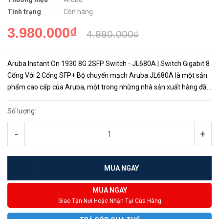
Tình trạng
Còn hàng
3.980.000₫
4.980.000₫
Aruba Instant On 1930 8G 2SFP Switch - JL680A | Switch Gigabit 8
Cổng Với 2 Cổng SFP+ Bộ chuyển mạch Aruba JL680A là một sản
phẩm cao cấp của Aruba, một trong những nhà sản xuất hàng đầu
trong lĩnh vực công nghệ mạng. Được thiết kế đặc biệt cho mạ...
Số lượng:
-
+
MUA NGAY
MUA NGAY
Giao Tận Nơi Hoặc Nhận Tại Cửa Hàng