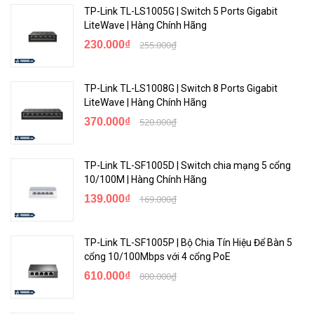
TP-Link TL-LS1005G | Switch 5 Ports Gigabit
Switching capacity
20 Gbps
LiteWave | Hàng Chính Hãng
230.000₫
255.000₫
Throughput capacity
14.88 Mpps
100 Mb latency
< 5.2 uSec
TP-Link TL-LS1008G | Switch 8 Ports Gigabit
LiteWave | Hàng Chính Hãng
1000 Mb latency
<3.0 uSec
370.000₫
520.000₫
Routing table size (# of static
32
entries)
TP-Link TL-SF1005D | Switch chia mạng 5 cổng
MAC address table size (# of
10/100M | Hàng Chính Hãng
8,000
entries)
139.000₫
169.000₫
Reliability MTBF (years)
178
TP-Link TL-SF1005P | Bộ Chia Tín Hiệu Để Bàn 5
Environment
cổng 10/100Mbps với 4 cổng PoE
610.000₫
800.000₫
Operating temperature
32°F to 104°F (0°C to 40°C)
Operating relative humidity
15% to 95% @ 104°F (40°C)