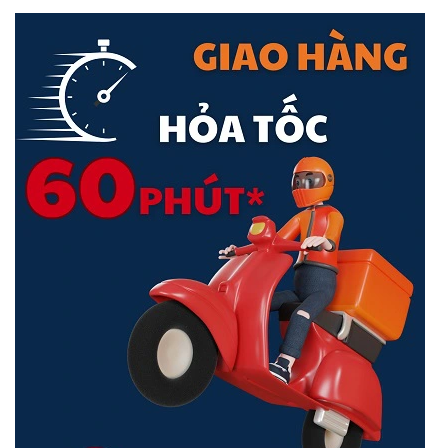
Bộ chuyển mạch Aruba JL680A là một sự lựa chọn thông minh cho
các doanh nghiệp muốn cải thiện hiệu suất mạng và mở rộng
mạng lưới một cách dễ dàng. Với hiệu suất mạng ổn định, tính năng
quản lý tiên tiến, khả năng kết nối 10G Uplink và khả năng tiết kiệm
năng lượng, sản phẩm này giúp doanh nghiệp xây dựng mạng lưới
đáng tin cậy và hiệu quả. Hãy xem xét Aruba JL680A khi bạn đang
nâng cấp hệ thống mạng của mình.
Thông số kĩ thuật
Aruba Instant On 1930 8G 2SFP Switch (JL680A)
- 8 RJ-45 autosensing
10/100/1000 ports (IEEE
802.3 Type 10BASE-T, IEEE
802.3u Type 100BASE- TX,
I/O Ports and Slots
IEEE 802.3ab Type
1000BASE-T); Duplex:
10BASE-T/100BASE-TX: half