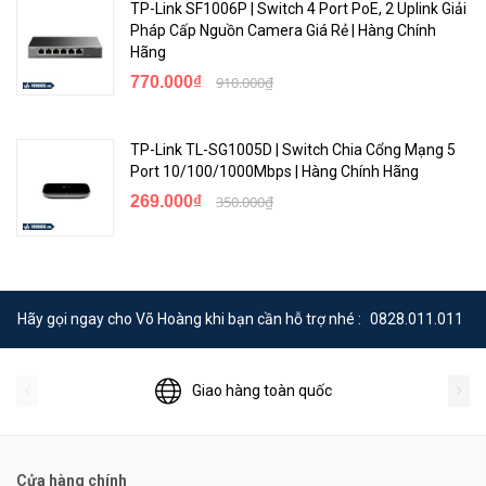
TP-Link SF1006P | Switch 4 Port PoE, 2 Uplink Giải
Non-operating temperature
‑40°F to 158°F (‑40°C to 70°C)
Pháp Cấp Nguồn Camera Giá Rẻ | Hàng Chính
Hãng
Non-operating relative
770.000₫
910.000₫
15% to 95% @ 140°F (60°C)
humidity
Max operating altitude
Up to 10,000ft (3.048 Km)
TP-Link TL-SG1005D | Switch Chia Cổng Mạng 5
Port 10/100/1000Mbps | Hàng Chính Hãng
Acoustics
Power: 0 dB (no fan)
269.000₫
350.000₫
Electrical characteristics
Frequency
50Hz/60Hz
AC voltage
100-240V
Hãy gọi ngay cho Võ Hoàng khi bạn cần hỗ trợ nhé :
0828.011.011
Current
0.2 A
Giao hàng toàn quốc
Maximum power rating
11.0 W
Idle power
6.2 W
Cửa hàng chính