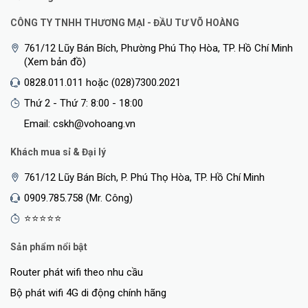
External power adapter
Power supply
(included)
CÔNG TY TNHH THƯƠNG MẠI - ĐẦU TƯ VÕ HOÀNG
Aruba Instant On solution;
761/12 Lũy Bán Bích, Phường Phú Thọ Hòa, TP. Hồ Chí Minh
Device Management
Web browser; SNMP Manager
(Xem bản đồ)
0828.011.011 hoặc (028)7300.2021
<Hotline: 0828.011.011 - (028)7300.2021 - VoHoang.vn>
Thứ 2 - Thứ 7: 8:00 - 18:00
Email: cskh@vohoang.vn
Khách mua sỉ & Đại lý
761/12 Lũy Bán Bích, P. Phú Thọ Hòa, TP. Hồ Chí Minh
0909.785.758 (Mr. Công)
⭐⭐⭐⭐⭐
Sản phẩm nổi bật
Router phát wifi theo nhu cầu
Bộ phát wifi 4G di động chính hãng