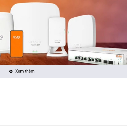
Xem thêm
ần lớn là các doanh nghiệp kinh doanh vừa và nhỏ, hệ thống chuỗi cửa
gôi nhà của bạn để có một trải nghiệp wifi tuyệt vời nhất.