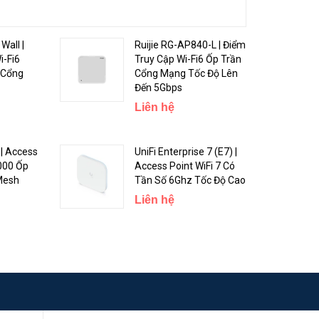
Wall |
Ruijie RG-AP840-L | Điểm
i-Fi6
Truy Cập Wi-Fi6 Ốp Trần
 Cổng
Cổng Mạng Tốc Độ Lên
Đến 5Gbps
Liên hệ
| Access
UniFi Enterprise 7 (E7) |
000 Ốp
Access Point WiFi 7 Có
Mesh
Tần Số 6Ghz Tốc Độ Cao
Liên hệ
 lúc.