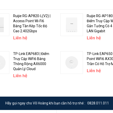
Ruijie RG-AP820-L(V2) |
Ruijie RG-AP180 
Access Point Wi-Fi6
Điểm Truy Cập W
Băng Tần Kép Tốc Độ
Gắn Tưởng Có 4
Cao 2.402Gbps
LAN Gigabit
Liên hệ
Liên hệ
TP-Link EAP683 | Điểm
TP-Link EAP650 
Truy Cập WiFi6 Băng
Point WiFi6 AX3
Thông Rộng AX6000
Trần Có Hỗ Trợ 
Quản Lý Cloud
Liên hệ
Liên hệ
mà bạn cần biết
Hãy gọi ngay cho Võ Hoàng khi bạn cần hỗ trợ nhé :
0828.011.011
ệc suốt cả ngày hoặc nhiều người dùng nhẹ hơn có thể kết nối cùng một