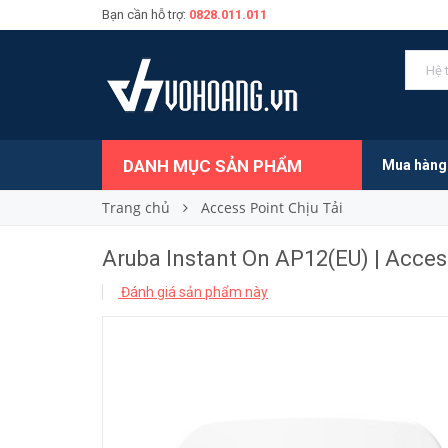
Bạn cần hỗ trợ:
0828.011.011
3.146.000₫
Giá bán:
DANH MỤC SẢN PHẨM
Mua hàng
Trang chủ
Access Point Chịu Tải
Aruba Instant On AP12(EU) | Acc
Đánh giá sản phẩm này