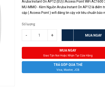
Aruba Instant On AP12 (EU) | Access Point WiFi AC1600 
MU-MIMO - Kèm Nguồn Aruba Instant On AP12 là điểm t
cập ( Access Point ) wifi đáng tin cậy với tiêu chuẩn bảo
cao, với băng thông lớn theo tiêu chuẩn AC1600 Aruba 
có thể thoải m...
Số lượng:
-
+
MUA NGAY
MUA NGAY
Giao Tận Nơi Hoặc Nhận Tại Cửa Hàng
TRẢ GÓP QUA THẺ
Visa, Master, JCB