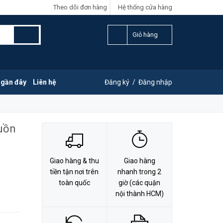
Theo dõi đơn hàng
Hệ thống cửa hàng
LIÊN HỆ ĐẶT HÀNG
Y
0828.011.011
Giỏ hàng
 gần đây
Liên hệ
Đăng ký
/
Đăng nhập
uồn
Giao hàng & thu
Giao hàng
tiền tận nơi trên
nhanh trong 2
toàn quốc
giờ (các quận
nội thành HCM)