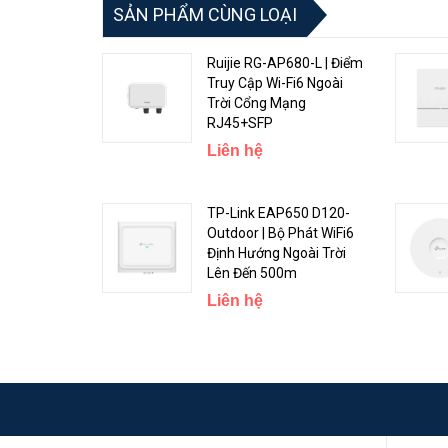
SẢN PHẨM CÙNG LOẠI
Ruijie RG-AP680-L | Điểm
Truy Cập Wi-Fi6 Ngoài
Trời Cổng Mạng
RJ45+SFP
Liên hệ
TP-Link EAP650 D120-
Outdoor | Bộ Phát WiFi6
Định Hướng Ngoài Trời
Lên Đến 500m
Liên hệ
Những tính năng nổi bật của Aruba Instand On AP12 
1. Hỗ trợ lên đến 75 thiết bị
AP12 có thể xử lý những yêu cầu dùng mạng nặng làm vi