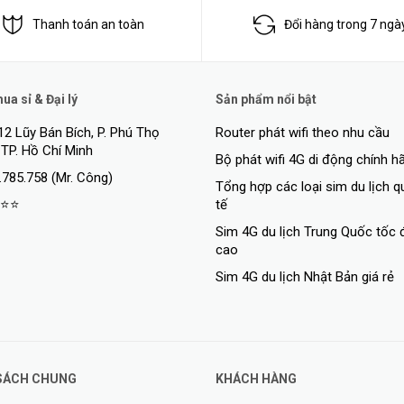
cập trong nhà này hỗ trợ đồng thời 75 thiết bị. Cung cấp khả năng MU-MI
Thanh toán an toàn
Đổi hàng trong 7 ngà
a sỉ & Đại lý
Sản phẩm nổi bật
ạn từ bên ngoài là rất quan trọng đối với các doanh nghiệp nhỏ. Đó là lý
lưu lượng truy cập của doanh nghiệp và khách riêng biệt. Cung cấp xác 
12 Lũy Bán Bích, P. Phú Thọ
Router phát wifi theo nhu cầu
y cập sẵn sàng cho tương lai này mang lại trải nghiệm mạng không cần l
 TP. Hồ Chí Minh
Bộ phát wifi 4G di động chính h
.785.758 (Mr. Công)
Tổng hợp các loại sim du lịch 
⭐⭐
tế
 dữ liệu không dây lên đến 1.300 Mbps, với hỗ trợ Multi User MIMO (Wi
Sim 4G du lịch Trung Quốc tốc 
 lên đến 300 Mbps (Wi-Fi 4). Điểm truy cập mạnh mẽ này được thiết kế đ
cao
phát trực tuyến video độ nét cao và các yêu cầu ứng dụng đám mây.
Sim 4G du lịch Nhật Bản giá rẻ
điểm truy cập / access point, tuy nhiên người dùng hoàn toàn có thể thay
nh tuyến mạng mà không cần thiết bị định tuyến hỗ trợ giúp tối ưu chi ph
SÁCH CHUNG
KHÁCH HÀNG
h năng này )