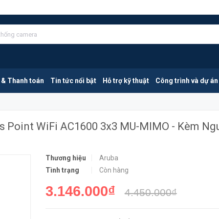
Aruba Instant On AP12(EU) | Access Point WiFi AC1600 3x3 MU-MIMO - Kèm Nguồn
MUA NGA
 & Thanh toán
Tin tức nổi bật
Hỗ trợ kỹ thuật
Công trình và dự án
ess Point WiFi AC1600 3x3 MU-MIMO - Kèm Ng
Thương hiệu
Aruba
Tình trạng
Còn hàng
3.146.000₫
4.450.000₫