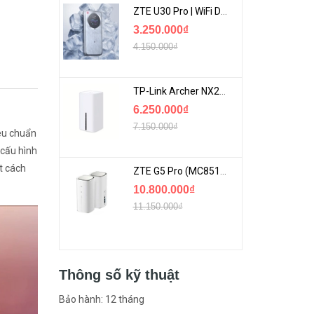
ZTE U30 Pro | WiFi Di Động 5G Tốc Độ Lên Đến 500Mbps, Màn Hình Cảm Ứng
3.250.000₫
4.150.000₫
TP-Link Archer NX200 | Bộ Phát WiFi Dùng Sim 5G Tốc Độ Cao Mới FullBox
6.250.000₫
7.150.000₫
iêu chuẩn
 cấu hình
t cách
ZTE G5 Pro (MC8512) | Router 5G WiFi7 Be7200 Hỗ Trợ Băng Tần 6Ghz Cực Mạnh
10.800.000₫
11.150.000₫
Thông số kỹ thuật
Bảo hành: 12 tháng