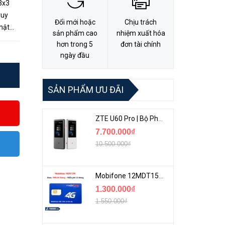
3x3
ruy
Đổi mới hoặc
Chịu trách
 mật
sản phẩm cao
nhiệm xuất hóa
AP12
hơn trong 5
đơn tài chính
ngày đầu
SẢN PHẨM ƯU ĐÃI
ZTE U60 Pro | Bộ Phát 5G Cầm Tay Tích Hợp Công Nghệ WiFi 7, Pin 10000mAh
7.700.000₫
10.500.000₫
Mobifone 12MDT150 | Sim Chuyên 4G Mobifone Dung Lượng Cao 500GB/Tháng Gói 1 Năm
1.300.000₫
1.550.000₫