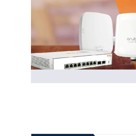
Tệp khách hàng mà Aruba Instant On AP12 hướng đến ph
cửa hàng tiện lợi, khách sạn, trường học và thậm chí là n