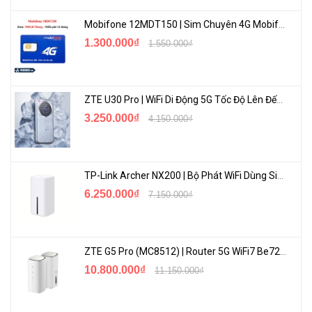
Mobifone 12MDT150 | Sim Chuyên 4G Mobifone Dung Lượng Cao 500GB/Tháng Gói 1 Năm
1.300.000₫
1.550.000₫
ZTE U30 Pro | WiFi Di Động 5G Tốc Độ Lên Đến 500Mbps, Màn Hình Cảm Ứng
3.250.000₫
4.150.000₫
TP-Link Archer NX200 | Bộ Phát WiFi Dùng Sim 5G Tốc Độ Cao Mới FullBox
6.250.000₫
7.150.000₫
ZTE G5 Pro (MC8512) | Router 5G WiFi7 Be7200 Hỗ Trợ Băng Tần 6Ghz Cực Mạnh
10.800.000₫
11.150.000₫