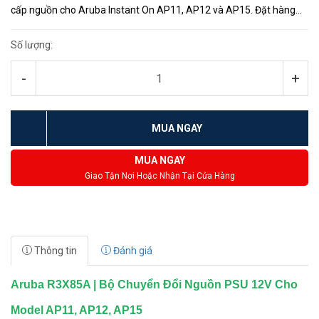
cấp nguồn cho Aruba Instant On AP11, AP12 và AP15. Đặt hàng
nếu bạn cấp nguồn bằng bộ đổi nguồn và đã đặt mua gói AP độc
lập củ...
Số lượng:
-
+
MUA NGAY
MUA NGAY
Giao Tận Nơi Hoặc Nhận Tại Cửa Hàng
Thông tin
Đánh giá
Aruba R3X85A | Bộ Chuyển Đổi Nguồn PSU 12V Cho
Model AP11, AP12, AP15