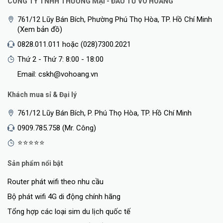
CÔNG TY TNHH THƯƠNG MẠI - ĐẦU TƯ VÕ HOÀNG
761/12 Lũy Bán Bích, Phường Phú Thọ Hòa, TP. Hồ Chí Minh
(Xem bản đồ)
0828.011.011 hoặc (028)7300.2021
Thứ 2 - Thứ 7: 8:00 - 18:00
Email: cskh@vohoang.vn
Khách mua sỉ & Đại lý
761/12 Lũy Bán Bích, P. Phú Thọ Hòa, TP. Hồ Chí Minh
0909.785.758 (Mr. Công)
⭐⭐⭐⭐⭐
Sản phẩm nổi bật
Router phát wifi theo nhu cầu
Bộ phát wifi 4G di động chính hãng
Tổng hợp các loại sim du lịch quốc tế