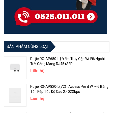
SẢN PHẨM CÙNG LOẠI
Ruijie RG-AP680-L | Điểm Truy Cập Wi-Fi6 Ngoài
Trời Cổng Mạng RJ45+SFP
Liên hệ
Ruijie RG-AP820-L(V2) | Access Point Wi-Fi6 Băng
Tần Kép Tốc Độ Cao 2.402Gbps
Liên hệ