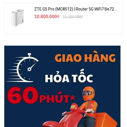
ZTE G5 Pro (MC8512) | Router 5G WiFi7 Be7200 Hỗ Trợ Băng Tần 6Ghz Cực Mạnh
10.800.000₫
11.150.000₫