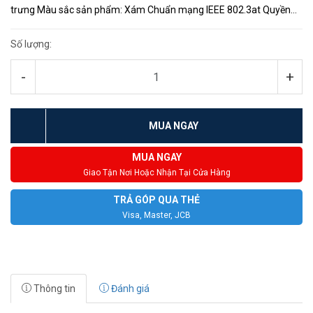
trưng Màu sắc sản phẩm: Xám Chuẩn mạng IEEE 802.3at Quyền
lực Công suất đầu ra 30 W Dòng điện đầu ra 0,35 A Điện áp đầu vào
...
Số lượng:
-
+
MUA NGAY
MUA NGAY
Giao Tận Nơi Hoặc Nhận Tại Cửa Hàng
TRẢ GÓP QUA THẺ
Visa, Master, JCB
Thông tin
Đánh giá