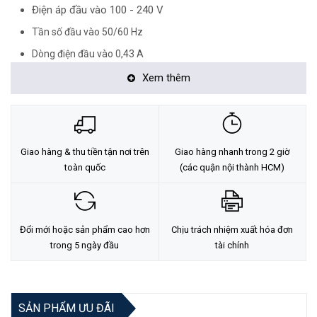
Điện áp đầu vào 100 - 240 V
Tần số đầu vào 50/60 Hz
Dòng điện đầu vào 0,43 A
Trọng lượng & kích thước
Xem thêm
Trọng lượng 172,4 g
Chiều rộng 89mm
Độ sâu 51 mm
Giao hàng & thu tiền tận nơi trên
Giao hàng nhanh trong 2 giờ
toàn quốc
(các quận nội thành HCM)
Chiều cao 61 mm
<Hotline: 0828.011.011 - (028)7300.2021 - VoHoang.vn>
Đổi mới hoặc sản phẩm cao hơn
Chịu trách nhiệm xuất hóa đơn
trong 5 ngày đầu
tài chính
SẢN PHẨM ƯU ĐÃI