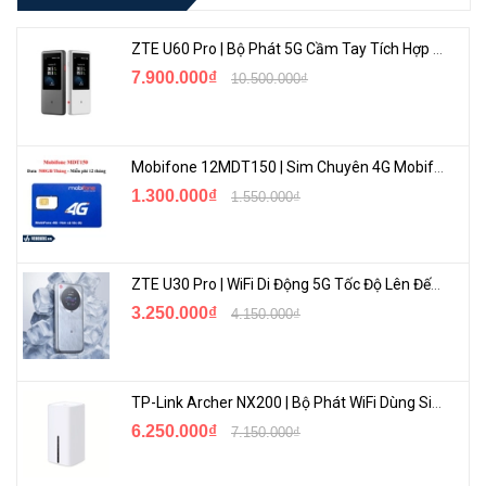
ZTE U60 Pro | Bộ Phát 5G Cầm Tay Tích Hợp Công Nghệ WiFi 7, Pin 10000mAh
7.900.000₫
10.500.000₫
Mobifone 12MDT150 | Sim Chuyên 4G Mobifone Dung Lượng Cao 500GB/Tháng Gói 1 Năm
1.300.000₫
1.550.000₫
ZTE U30 Pro | WiFi Di Động 5G Tốc Độ Lên Đến 500Mbps, Màn Hình Cảm Ứng
3.250.000₫
4.150.000₫
TP-Link Archer NX200 | Bộ Phát WiFi Dùng Sim 5G Tốc Độ Cao Mới FullBox
6.250.000₫
7.150.000₫