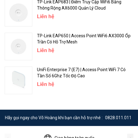
TP-Link EAP683 | Điểm Truy Cập WiFi6 Băng
Thông Rộng AX6000 Quản Lý Cloud
Liên hệ
TP-Link EAP650 | Access Point WiFi6 AX3000 Ốp
Trần Có Hỗ Trợ Mesh
Liên hệ
UniFi Enterprise 7 (E7) | Access Point WiFi 7 Có
Tần Số 6Ghz Tốc Độ Cao
Liên hệ
Hãy gọi ngay cho Võ Hoàng khi bạn cần hỗ trợ nhé :
0828.011.011