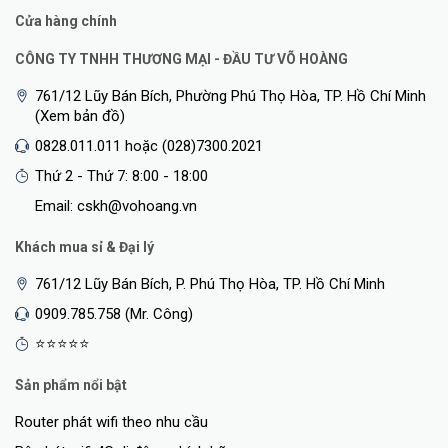
Cửa hàng chính
CÔNG TY TNHH THƯƠNG MẠI - ĐẦU TƯ VÕ HOÀNG
Truy cập dữ liệu mọi lúc mọi nơi
761/12 Lũy Bán Bích, Phường Phú Thọ Hòa, TP. Hồ Chí Minh
(Xem bản đồ)
Download Master và máy chủ đa phương tiện cải tiến cho phép bạn
0828.011.011 hoặc (028)7300.2021
tải về và chơi các tập tin đa phương tiện trên ổ lưu trữ USB nối với
Thứ 2 - Thứ 7: 8:00 - 18:00
bộ phát sóng trên nhiều thiết bị tương thích khác nhau như máy
Email: cskh@vohoang.vn
tính để bàn, pad, PS3, Xbox và TV thông minh. Download Master
cũng có thể tải về các tập tin trong khi máy tính của bạn đa tắt,
Khách mua sỉ & Đại lý
cũng như cho phép bạn quản lý và giám sát tình trạng tải về từ xa.
761/12 Lũy Bán Bích, P. Phú Thọ Hòa, TP. Hồ Chí Minh
0909.785.758 (Mr. Công)
⭐⭐⭐⭐⭐
Sản phẩm nổi bật
Router phát wifi theo nhu cầu