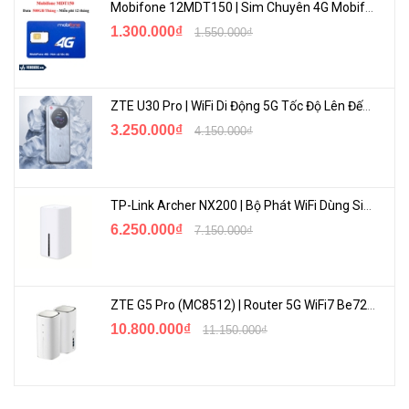
Mobifone 12MDT150 | Sim Chuyên 4G Mobifone Dung Lượng Cao 500GB/Tháng Gói 1 Năm
1.300.000₫
1.550.000₫
ASUS AiCloud luôn giúp bạn kết nối với dữ liệu của mình ở bất cứ
đâu và bất cứ khi nào bạn có một kết nối internet. Nó sẽ liên kết
mạng gia đình và dịch vụ lưu trữ Web* của bạn và cho phép bạn
truy cập dịch vụ thông qua ứng dụng di động AiCloud trên điện
ZTE U30 Pro | WiFi Di Động 5G Tốc Độ Lên Đến 500Mbps, Màn Hình Cảm Ứng
thoại thông minh iOS hoặc Android của bạn hoặc qua một URL cá
3.250.000₫
4.150.000₫
nhân trong trình duyệt Web. Còn tốt hơn thế nữa, chức năng Đồng
bộ Bộ phát sóng cho phép bạn đồng bộ dữ liệu của mình với các
thiết bị lưu trữ được kết nối với các bộ phát sóng ASUS tương thích
TP-Link Archer NX200 | Bộ Phát WiFi Dùng Sim 5G Tốc Độ Cao Mới FullBox
khác - mọi thứ đơn giản chỉ như việc chọn một thư mục đồng bộ
6.250.000₫
7.150.000₫
hóa mà. Việc chia sẻ với bạn bè và người thân giờ đây đã dễ dàng
hơn bao giờ hết!
ZTE G5 Pro (MC8512) | Router 5G WiFi7 Be7200 Hỗ Trợ Băng Tần 6Ghz Cực Mạnh
10.800.000₫
11.150.000₫