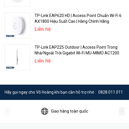
TP-Link EAP620 HD | Access Point Chuẩn Wi-Fi 6
AX1800 Hiệu Suất Cao | Hàng Chính Hãng
Liên hệ
EZ switch
TP-Link EAP225 Outdoor | Access Point Trong
Nhà/Ngoài Trời Gigabit Wi-Fi MU-MIMO AC1200
Phần mềm EZ chuyển đổi cung cấp một cách nhanh chóng và dễ
Liên hệ
dàng để thay đổi giữa các chế độ bộ phát sóng, repeater và AP
ASUS EZ Switch cho phép người dùng nhanh chóng và dễ dàng
chuyển đổi giữa 3 chế độ hoạt động chỉ với một nút đơn giản.
Hãy gọi ngay cho Võ Hoàng khi bạn cần hỗ trợ nhé :
0828.011.011
Giao hàng toàn quốc