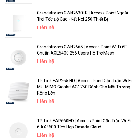
Grandstream GWN7630LR | Access Point Ngoài
Trời Tốc Độ Cao - Kết Nối 250 Thiết Bị
Liên hệ
Grandstream GWN7665 | Access Point Wi-Fi 6E
Chuẩn AXE5400 256 Users Hỗ Trợ Mesh
Liên hệ
Thiết lập 3 bước dễ dàng
Sử dụng điện thoại thông minh, máy tính bảng hoặc máy tính để
TP-Link EAP265 HD | Access Point Gắn Trần Wi-Fi
bàn của bạn để dễ dàng thiết lập bộ phát sóng ASUS trong vòng
MU-MIMO Gigabit AC1750 Dành Cho Môi Trường
chưa đến 30 giây* và chỉ trong 3 bước đơn giản. Bạn chỉ việc kết nối
Rộng Lớn
dây cáp đến bộ phát sóng, mở trình duyệt Web, và làm theo đồ
Liên hệ
thuật cài đặt để kết nối với internet gần như ngay lập tức.
TP-Link EAP660HD | Access Point Gắn Trần Wi-Fi
6 AX3600 Tích Hợp Omada Cloud
Liên hệ