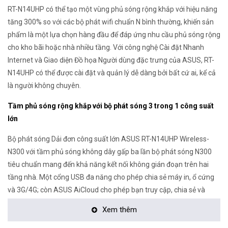
RT-N14UHP có thể tạo một vùng phủ sóng rộng khắp với hiệu năng
tăng 300% so với các bộ phát wifi chuẩn N bình thường, khiến sản
phẩm là một lựa chọn hàng đầu để đáp ứng nhu cầu phủ sóng rộng
cho kho bãi hoặc nhà nhiều tầng. Với công nghệ Cài đặt Nhanh
Internet và Giao diện Đồ họa Người dùng đặc trưng của ASUS, RT-
N14UHP có thể được cài đặt và quản lý dễ dàng bởi bất cứ ai, kể cả
là người không chuyên.
Tầm phủ sóng rộng khắp với bộ phát sóng 3 trong 1 công suất
lớn
Bộ phát sóng Dải đơn công suất lớn ASUS RT-N14UHP Wireless-
N300 với tầm phủ sóng không dây gấp ba lần bộ phát sóng N300
tiêu chuẩn mang đến khả năng kết nối không gián đoạn trên hai
tầng nhà. Một cổng USB đa năng cho phép chia sẻ máy in, ổ cứng
và 3G/4G; còn ASUS AiCloud cho phép bạn truy cập, chia sẻ và
truyền phát các tập tin từ máy tính ở nhà đến bất kỳ thiết bị có kết
Xem thêm
nối internet nào.