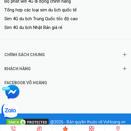
Bộ phát wifi 4G di động chính hãng
Tổng hợp các loại sim du lịch quốc tế
Sim 4G du lịch Trung Quốc tốc độ cao
Hỗ trợ VPN Server
Sim 4G du lịch Nhật Bản giá rẻ
Hỗ trợ VPN Server từ phần cứng với mã hóa MPPE cho phép bảo
mật dữ liệu khi sử dụng
CHÍNH SÁCH CHUNG
KHÁCH HÀNG
FACEBOOK VÕ HOÀNG
<Hotline: 0828.011.011 - (028)7300.2021 - VoHoang.vn>
@2026 - Bản quyền thuộc về VoHoang.vn
✦
Hotline: 0828.011.011