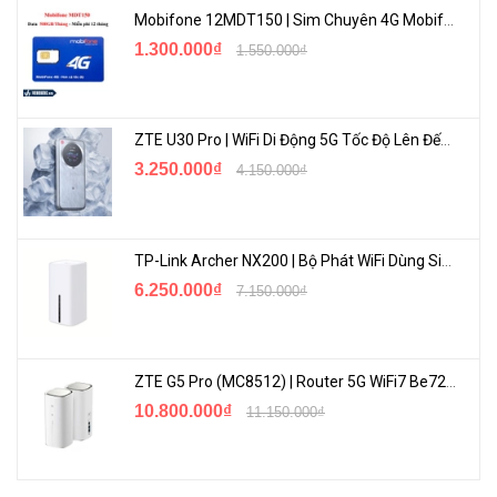
Mobifone 12MDT150 | Sim Chuyên 4G Mobifone Dung Lượng Cao 500GB/Tháng Gói 1 Năm
1.300.000₫
1.550.000₫
ZTE U30 Pro | WiFi Di Động 5G Tốc Độ Lên Đến 500Mbps, Màn Hình Cảm Ứng
Thông tin công suất PB-Y23
3.250.000₫
4.150.000₫
Dung lượng: 15,000mAh / 37Wh
USB-C Đầu vào: 5V 2A, 9V 2A, 12V 1.5A
TP-Link Archer NX200 | Bộ Phát WiFi Dùng Sim 5G Tốc Độ Cao Mới FullBox
USB-C Đầu ra: 5V 3A, 9V 2A, 12V 1.5A
6.250.000₫
7.150.000₫
USB Đầu ra: 5–6V 3A, 6–9V 2A, 9–12V 1.5A
Công suất tối đa: 18W
ZTE G5 Pro (MC8512) | Router 5G WiFi7 Be7200 Hỗ Trợ Băng Tần 6Ghz Cực Mạnh
Kích thước: 177 x 69 x 25mm
10.800.000₫
11.150.000₫
Trọng lượng:417g
<Hotline: (028)7300.2021 - VoHoang.vn>