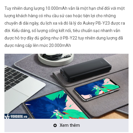
Tuy nhiên dung lượng 10.000mAh vẫn là một hạn chế đối với một
lượng khách hàng có nhu cầu sử cao hoặc tiện lợi cho những
chuyến đi dài ngày, du lịch xa và đó là lý do Aukey PB-Y23 được ra
đời. Kiểu dáng, số lượng cổng kết nối, tiêu chuẩn sạc nhanh vẫn
được hỗ trợ đầy đủ giống như ở PB-Y22 tuy nhiên dung lượng đã
được nâng cấp lên mức 20.000mAh
Xem thêm
Bề mặt màu đen mờ chống vân tay có một cái nhìn và cảm giác