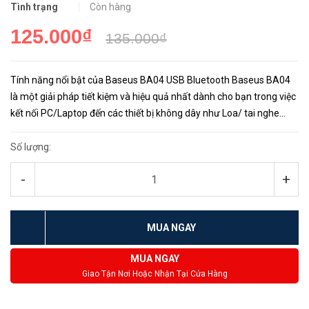
Tình trạng
Còn hàng
125.000₫
135.000₫
Tính năng nổi bật của Baseus BA04 USB Bluetooth Baseus BA04
là một giải pháp tiết kiệm và hiệu quả nhất dành cho bạn trong việc
kết nối PC/Laptop đến các thiết bị không dây như Loa/ tai nghe
Bluetooth, chuột, bàn phím Bluetooth nếu...
Số lượng:
-
+
MUA NGAY
MUA NGAY
Giao Tận Nơi Hoặc Nhận Tại Cửa Hàng