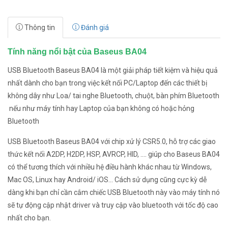
Thông tin
Đánh giá
Tính năng nổi bật của Baseus BA04
USB Bluetooth Baseus BA04 là một giải pháp tiết kiệm và hiệu quả
nhất dành cho bạn trong việc kết nối PC/Laptop đến các thiết bị
không dây như Loa/ tai nghe Bluetooth, chuột, bàn phím Bluetooth
nếu như máy tính hay Laptop của bạn không có hoặc hỏng
Bluetooth
USB Bluetooth Baseus BA04 với chip xử lý CSR5.0, hỗ trợ các giao
thức kết nối A2DP, H2DP, HSP, AVRCP, HID, .... giúp cho Baseus BA04
có thể tương thích với nhiều hệ điều hành khác nhau từ Windows,
Mac OS, Linux hay Android/ iOS... Cách sử dụng cũng cực kỳ dễ
dàng khi bạn chỉ cần cắm chiếc USB Bluetooth này vào máy tính nó
sẽ tự động cập nhật driver và truy cập vào bluetooth với tốc độ cao
nhất cho bạn.