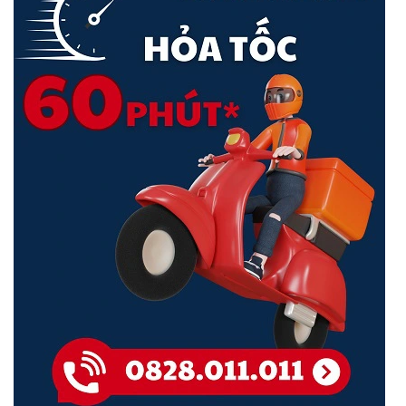
<Hotline: 0828.011.011 - (028)7300.2021 - VoHoang.vn>