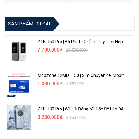
SẢN PHẨM ƯU ĐÃI
ZTE U60 Pro | Bộ Phát 5G Cầm Tay Tích Hợp Công Nghệ WiFi 7, Pin 10000mAh
7.700.000₫
10.500.000₫
Với Baseus BA04 Bluetooth Receiver CSR 5.0 máy tính của bạn có
thể dễ dàng kết nối không dây với các thiết bị như chuột, bàn phím
Bluetooth, tay cầm chơi game, loa và tai nghe bluetooth một cách
Mobifone 12MDT150 | Sim Chuyên 4G Mobifone Dung Lượng Cao 500GB/Tháng Gói 1 Năm
dễ dàng và ổn định .
1.300.000₫
1.550.000₫
ZTE U30 Pro | WiFi Di Động 5G Tốc Độ Lên Đến 500Mbps, Màn Hình Cảm Ứng
3.250.000₫
4.150.000₫