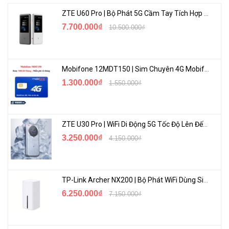
ZTE U60 Pro | Bộ Phát 5G Cầm Tay Tích Hợp Công Nghệ WiFi 7, Pin 10000mAh
7.700.000₫
10.500.000₫
<Hotline: 1900.2021 hoặc (028)7300.2021 - VoHoang.vn>
Mobifone 12MDT150 | Sim Chuyên 4G Mobifone Dung Lượng Cao 500GB/Tháng Gói 1 Năm
1.300.000₫
1.550.000₫
ZTE U30 Pro | WiFi Di Động 5G Tốc Độ Lên Đến 500Mbps, Màn Hình Cảm Ứng
3.250.000₫
4.150.000₫
TP-Link Archer NX200 | Bộ Phát WiFi Dùng Sim 5G Tốc Độ Cao Mới FullBox
6.250.000₫
7.150.000₫