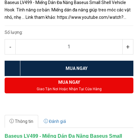
Baseus LV499 - Miếng Dán Đa Năng Baseus Small Shell Vehicle
Hook Tính năng cơ bản: Miếng dán đa năng giúp treo móc các vật
nhỏ, nhẹ ... Link tham khảo: https://www.youtube.com/watch?
v=rmEEBIjgbcw&feature=youtu.be <Hotline: 1900...
Số lượng:
-
+
MUA NGAY
MUA NGAY
Giao Tận Nơi Hoặc Nhận Tại Cửa Hàng
Thông tin
Đánh giá
Baseus LV499 - Miếng Dán Đa Năng Baseus Small