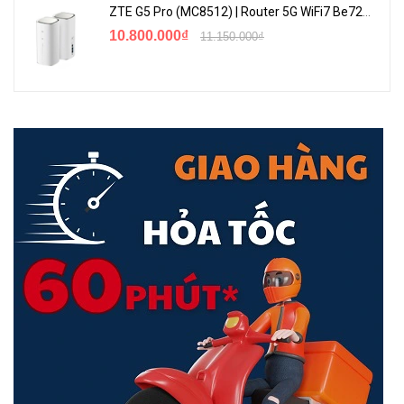
ZTE G5 Pro (MC8512) | Router 5G WiFi7 Be7200 Hỗ Trợ Băng Tần 6Ghz Cực Mạnh
10.800.000₫
11.150.000₫