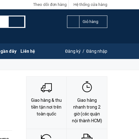
Theo dõi đơn hàng
Hệ thống cửa hàng
LIÊN HỆ ĐẶT HÀNG
Y
0828.011.011
Giỏ hàng
 gần đây
Liên hệ
Đăng ký
/
Đăng nhập
Giao hàng & thu
Giao hàng
tiền tận nơi trên
nhanh trong 2
toàn quốc
giờ (các quận
nội thành HCM)