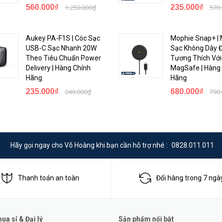
560.000₫
1.250.000₫
235.000₫
570
đây
Aukey PA-F1S | Cóc Sạc
Mophie Snap+ | 
USB-C Sạc Nhanh 20W
Sạc Không Dây 
truyền thống, sản phẩm bộ sạc siêu tốc
Baseus LV817
sở hữu hiệu suất,
Theo Tiêu Chuẩn Power
Tương Thích Với
g theo.
Delivery | Hàng Chính
MagSafe | Hàng
Hãng
Hãng
iện ổn định hơn cũng như khắc phục các nhược điểm ở các sản phẩm th
235.000₫
249.000₫
680.000₫
790
Hãy gọi ngay cho Võ Hoàng khi bạn cần hỗ trợ nhé :
0828.011.011
Thanh toán an toàn
Đổi hàng trong 7 ngà
a sỉ & Đại lý
Sản phẩm nổi bật