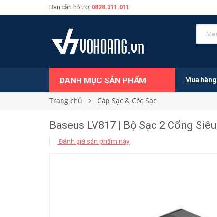
Bạn cần hỗ trợ:
0828.011.011
499.000₫
Giá bán:
DANH MỤC SẢN PHẨM
Mua hàng
Trang chủ
Cáp Sạc & Cóc Sạc
Baseus LV817 | Bộ Sạc 2 Cổng Siê
Đánh giá sản phẩm này