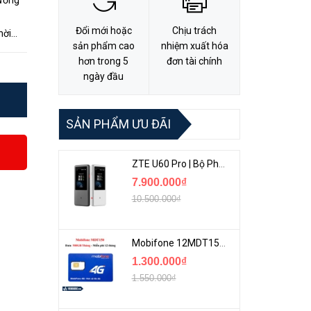
hương
Đổi mới hoặc
Chịu trách
hời
sản phẩm cao
nhiệm xuất hóa
a
hơn trong 5
đơn tài chính
ngày đầu
SẢN PHẨM ƯU ĐÃI
ZTE U60 Pro | Bộ Phát 5G Cầm Tay Tích Hợp Công Nghệ WiFi 7, Pin 10000mAh
7.900.000₫
10.500.000₫
Mobifone 12MDT150 | Sim Chuyên 4G Mobifone Dung Lượng Cao 500GB/Tháng Gói 1 Năm
1.300.000₫
1.550.000₫