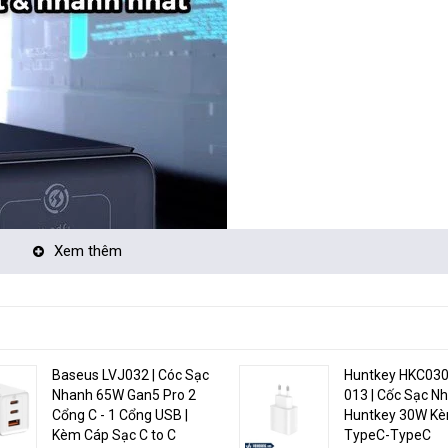
Xem thêm
Baseus LVJ032 | Cóc Sạc
Huntkey HKC03
Nhanh 65W Gan5 Pro 2
013 | Cốc Sạc N
Cổng C - 1 Cổng USB |
Huntkey 30W K
Kèm Cáp Sạc C to C
TypeC-TypeC