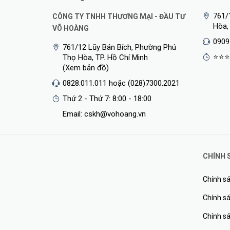
761/
CÔNG TY TNHH THƯƠNG MẠI - ĐẦU TƯ
Hòa,
VÕ HOÀNG
0909
761/12 Lũy Bán Bích, Phường Phú
⭐⭐⭐
Thọ Hòa, TP. Hồ Chí Minh
(Xem bản đồ)
0828.011.011 hoặc (028)7300.2021
✅Với chiều dài chỉ 6.2cm, Baseus LV817 sẽ là bạn hành t
Thứ 2 - Thứ 7: 8:00 - 18:00
USB-A và USB-C cho phép bạn sạc & cấp điện cho nhiều 
Email: cskh@vohoang.vn
✅Công nghệ
GaN Pro
vượt trội cũng cho Baseus LV817 k
khi phối hợp với cáp Type-C chuyên tải 100W hay cáp c
CHÍNH 
Chính sá
Chính sá
Chính s