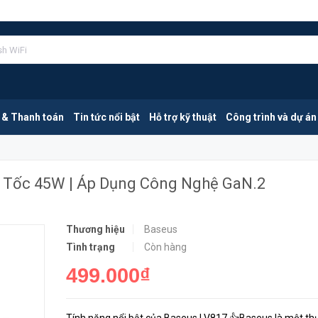
Baseus LV817 | Bộ Sạc 2 Cổng Siêu Tốc 45W | Áp Dụng Công Nghệ GaN.2
MUA NGA
 & Thanh toán
Tin tức nổi bật
Hỗ trợ kỹ thuật
Công trình và dự án
u Tốc 45W | Áp Dụng Công Nghệ GaN.2
Thương hiệu
Baseus
Tình trạng
Còn hàng
499.000₫