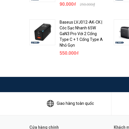
90.000₫
250.000₫
⚡⚡⚡Bạn có thể tham khảo thêm về công nghệ GaN
tại 
Baseus LVJ012-AK-CK |
Cóc Sạc Nhanh 65W
✅Với kích thước chỉ bằng 40% so với các bộ sạc 2 cổng 
GaN3 Pro Với 2 Cổng
sạc vượt trội với công suất 45W, nhỏ gọn và tiện lợi man
Type C + 1 Cổng Type A
Nhỏ Gọn
✅Sử dụng
công nghệ GaN 2
,
Baseus LV817
cho dòng đ
550.000₫
trước.
Giao hàng toàn quốc
Cửa hàng chính
Khách mu