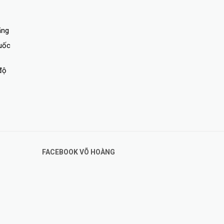
ãng
quốc
độ
ạc 45W
trước kia
FACEBOOK VÕ HOÀNG