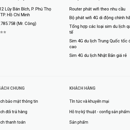
12 Lũy Bán Bích, P. Phú Thọ
Router phát wifi theo nhu cầu
 TP. Hồ Chí Minh
Bộ phát wifi 4G di động chính h
.785.758 (Mr. Công)
Tổng hợp các loại sim du lịch 
⭐⭐
tế
Sim 4G du lịch Trung Quốc tốc 
cao
rình của bạn đi khắp nơi với độ tiện lợi nhỏ gọn, thời thượng. Hai cổng s
Sim 4G du lịch Nhật Bản giá rẻ
thiết bị cùng lúc & nhanh chóng.
hả năng chịu tải tuyệt vời, có thể thay thế cho bộ sạc laptop cồng kềnh 
huyển đổi từ nguồn Type C ra DC.
SÁCH CHUNG
KHÁCH HÀNG
ch bảo mật thông tin
TIn tức và khuyến mại
ch đổi trả hàng
Hỗ trợ kỹ thuật - config sản phẩm
ách thanh toán
Sản phẩm