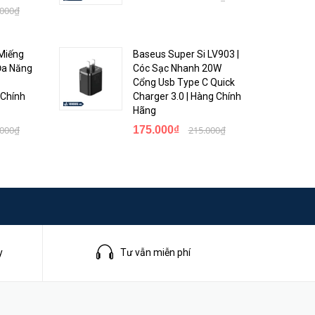
.000₫
Miếng
Baseus Super Si LV903 |
Đa Năng
Cóc Sạc Nhanh 20W
 tốc độ
Cổng Usb Type C Quick
 Chính
Charger 3.0 | Hàng Chính
Hãng
ế hệ GaN
.000₫
175.000₫
215.000₫
y
Tư vẫn miễn phí