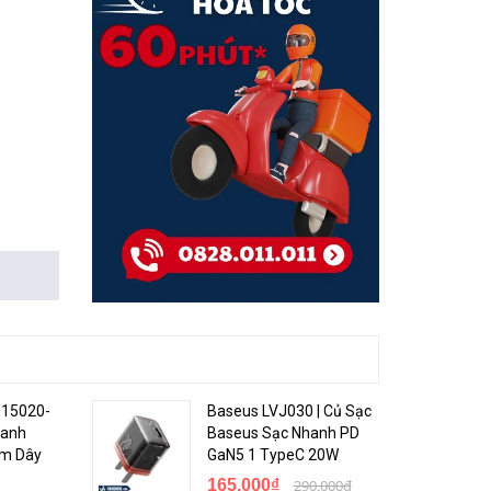
015020-
Baseus LVJ030 | Củ Sạc
hanh
Baseus Sạc Nhanh PD
èm Dây
GaN5 1 TypeC 20W
165.000₫
290.000₫