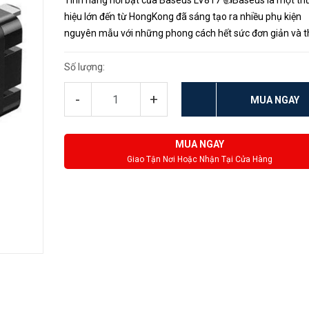
Tính năng nổi bật của Baseus LV817 👍Baseus là một t
hiệu lớn đến từ HongKong đã sáng tạo ra nhiều phụ kiện
nguyên mẫu với những phong cách hết sức đơn giản và t
thượng. Rất nhiều linh kiện của Baseus được mọi người ư
chuộng như tai nghe,...
Số lượng:
-
+
MUA NGAY
MUA NGAY
Giao Tận Nơi Hoặc Nhận Tại Cửa Hàng