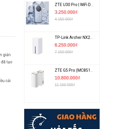
ZTE U30 Pro | WiFi Di Động 5G Tốc Độ Lên Đến 500Mbps, Màn Hình Cảm Ứng
3.250.000₫
4.150.000₫
TP-Link Archer NX200 | Bộ Phát WiFi Dùng Sim 5G Tốc Độ Cao Mới FullBox
6.250.000₫
7.150.000₫
n giản
 đã tạo
ZTE G5 Pro (MC8512) | Router 5G WiFi7 Be7200 Hỗ Trợ Băng Tần 6Ghz Cực Mạnh
10.800.000₫
iều cải
11.150.000₫