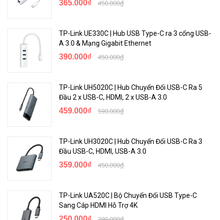
365.000₫
450.000₫
TP-Link UE330C | Hub USB Type-C ra 3 cổng USB-
A 3.0 & Mạng Gigabit Ethernet
390.000₫
450.000₫
TP-Link UH5020C | Hub Chuyển Đổi USB-C Ra 5
Đầu 2 x USB-C, HDMI, 2 x USB-A 3.0
459.000₫
590.000₫
🌈
Bluetooth Adapter Baseus LV546-WH
sở hữu chip thu sóng
mạnh mẽ có thể nhận tín hiệu trong khoảng cách lên đến 10 mét,
giúp bạn dễ dàng di chuyển trong nhà mà không lo bị "đứt mạch
TP-Link UH3020C | Hub Chuyển Đổi USB-C Ra 3
cảm xúc".
Đầu USB-C, HDMI, USB-A 3.0
359.000₫
450.000₫
TP-Link UA520C | Bộ Chuyển Đổi USB Type-C
Sang Cáp HDMI Hỗ Trợ 4K
250.000₫
299.000₫