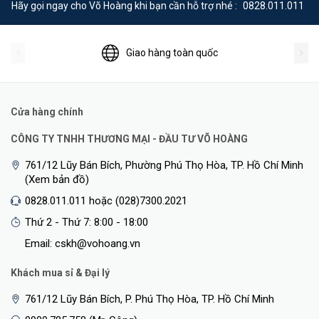
Hãy gọi ngay cho Võ Hoàng khi bạn cần hỗ trợ nhé :
0828.011.011
thanh không dây với thời gian sử dụng vượt xa các loại tai nghe
Bluetooth hiện hành.
<Hotline: 1900.2021 hoặc (028)7300.2021 - VoHoang.vn>
Giao hàng toàn quốc
Bảo hành
Bảo hành: 6 tháng
Cửa hàng chính
CÔNG TY TNHH THƯƠNG MẠI - ĐẦU TƯ VÕ HOÀNG
761/12 Lũy Bán Bích, Phường Phú Thọ Hòa, TP. Hồ Chí Minh
(Xem bản đồ)
0828.011.011 hoặc (028)7300.2021
Thứ 2 - Thứ 7: 8:00 - 18:00
Email: cskh@vohoang.vn
Khách mua sỉ & Đại lý
761/12 Lũy Bán Bích, P. Phú Thọ Hòa, TP. Hồ Chí Minh