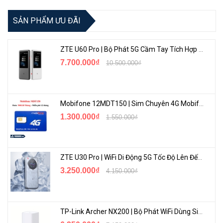
SẢN PHẨM ƯU ĐÃI
ZTE U60 Pro | Bộ Phát 5G Cầm Tay Tích Hợp Công Nghệ WiFi 7, Pin 10000mAh
7.700.000₫
10.500.000₫
Mobifone 12MDT150 | Sim Chuyên 4G Mobifone Dung Lượng Cao 500GB/Tháng Gói 1 Năm
1.300.000₫
1.550.000₫
ZTE U30 Pro | WiFi Di Động 5G Tốc Độ Lên Đến 500Mbps, Màn Hình Cảm Ứng
3.250.000₫
4.150.000₫
TP-Link Archer NX200 | Bộ Phát WiFi Dùng Sim 5G Tốc Độ Cao Mới FullBox