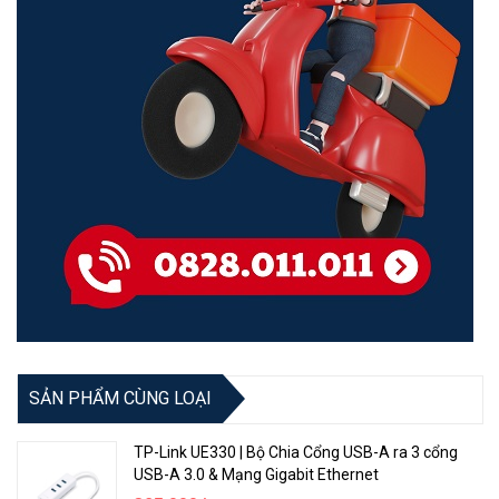
🤝 Tính năng này thường chỉ có trên các loại tai nghe không dây
cao cấp. Nhưng
Bluetooth Adapter Baseus LV546-WH
có thể
giúp tai nghe truyền thống của bạn phát nhạc từ máy tính trong
khi sẵn sàng nhận cuộc gọi từ điện thoại mà không phải thay đổi
kết nối.
SẢN PHẨM CÙNG LOẠI
TP-Link UE330 | Bộ Chia Cổng USB-A ra 3 cổng
USB-A 3.0 & Mạng Gigabit Ethernet