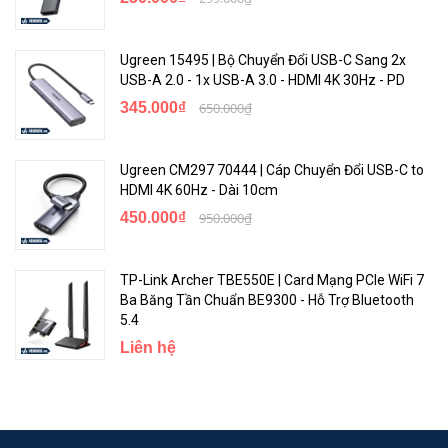
Ugreen 15495 | Bộ Chuyển Đổi USB-C Sang 2x
USB-A 2.0 - 1x USB-A 3.0 - HDMI 4K 30Hz - PD
345.000₫
650.000₫
Ugreen CM297 70444 | Cáp Chuyển Đổi USB-C to
HDMI 4K 60Hz - Dài 10cm
450.000₫
950.000₫
TP-Link Archer TBE550E | Card Mạng PCIe WiFi 7
Ba Băng Tần Chuẩn BE9300 - Hỗ Trợ Bluetooth
5.4
⚡ Không giống hầu hết các thiết bị Bluetooth adapter khác vốn
Liên hệ
cần nguồn trực tiếp hoạc có lượng pin thấp,
Bluetooth Adapter
Baseus LV546-WH
sở hữu pin trong lớn, cho thời gian sử dụng
liên tục lên đến 200 giờ. Với
Bluetooth Adapter Baseus LV546-
WH,
bộ tai nghe truyền thống của bạn sẽ sở thành bộ thiết bị âm