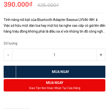
390.000₫
425.000₫
Tính năng nổi bật của Bluetooth Adapter Baseus LV546-WH 📱
Việc sở hữu một dàn loa hay một bộ tai nghe cao cấp có giá lên đến
hàng triệu đồng không phải là điều xa xỉ với những tín đồ công nghệ
yêu âm nhạc. Tuy vậy, với sự phát triển mạnh mẽ củ...
Số lượng:
-
+
MUA NGAY
MUA NGAY
Giao Tận Nơi Hoặc Nhận Tại Cửa Hàng