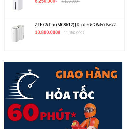
6.250.000₫
7.150.000₫
🎼
Bluetooth Adapter Baseus LV546-WH
sử dụng công nghệ
Bluetooth 5.0 cho khả năng truyền tải dữ liệu tốt nhất. Chip xử lý
thông minh giúp tối ưu khả năng thu sóng, cho phép loa và tai
nghe của bạn phát nhạc với chất lượng đầy đủ nhất.
ZTE G5 Pro (MC8512) | Router 5G WiFi7 Be7200 Hỗ Trợ Băng Tần 6Ghz Cực Mạnh
10.800.000₫
11.150.000₫