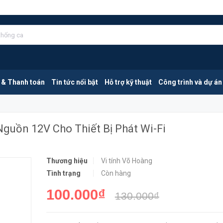
Cáp Chuyển Nguồn USB 5V Thành Nguồn 12V Cho Thiết Bị Phát Wi-Fi
MUA NGA
 & Thanh toán
Tin tức nổi bật
Hỗ trợ kỹ thuật
Công trình và dự án
uồn 12V Cho Thiết Bị Phát Wi-Fi
Thương hiệu
Vi tính Võ Hoàng
Tình trạng
Còn hàng
100.000₫
130.000₫