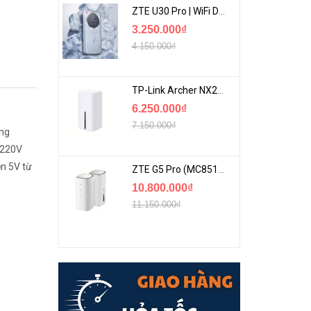
ZTE U30 Pro | WiFi Di Động 5G Tốc Độ Lên Đến 500Mbps, Màn Hình Cảm Ứng
3.250.000₫
4.150.000₫
TP-Link Archer NX200 | Bộ Phát WiFi Dùng Sim 5G Tốc Độ Cao Mới FullBox
6.250.000₫
7.150.000₫
ong
n 220V
n 5V từ
ZTE G5 Pro (MC8512) | Router 5G WiFi7 Be7200 Hỗ Trợ Băng Tần 6Ghz Cực Mạnh
10.800.000₫
11.150.000₫