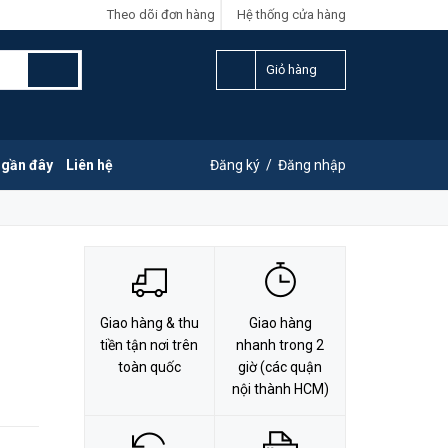
Theo dõi đơn hàng
Hệ thống cửa hàng
LIÊN HỆ ĐẶT HÀNG
Y
0828.011.011
Giỏ hàng
 gần đây
Liên hệ
Đăng ký
/
Đăng nhập
Giao hàng & thu
Giao hàng
tiền tận nơi trên
nhanh trong 2
toàn quốc
giờ (các quận
nội thành HCM)