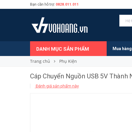
Bạn cần hỗ trợ:
0828.011.011
100.000₫
Giá bán:
DANH MỤC SẢN PHẨM
Mua hàng
Trang chủ
Phụ Kiện
Cáp Chuyển Nguồn USB 5V Thành Ng
Đánh giá sản phẩm này