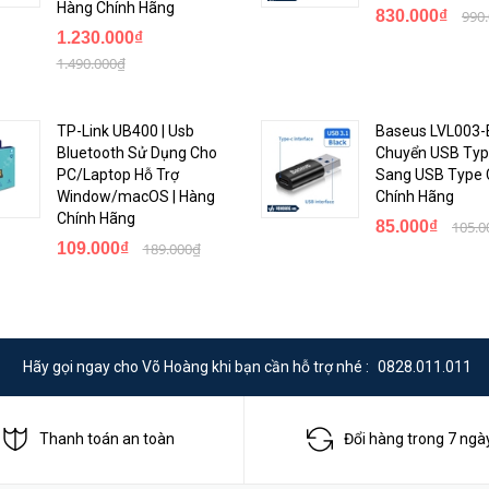
Hàng Chính Hãng
830.000₫
990
1.230.000₫
1.490.000₫
TP-Link UB400 | Usb
Baseus LVL003-B
Bluetooth Sử Dụng Cho
Chuyển USB Typ
PC/Laptop Hỗ Trợ
Sang USB Type C
Window/macOS | Hàng
Chính Hãng
Chính Hãng
85.000₫
105.0
109.000₫
189.000₫
Hãy gọi ngay cho Võ Hoàng khi bạn cần hỗ trợ nhé :
0828.011.011
Thanh toán an toàn
Đổi hàng trong 7 ngà