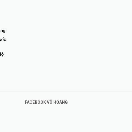
ãng
quốc
độ
FACEBOOK VÕ HOÀNG