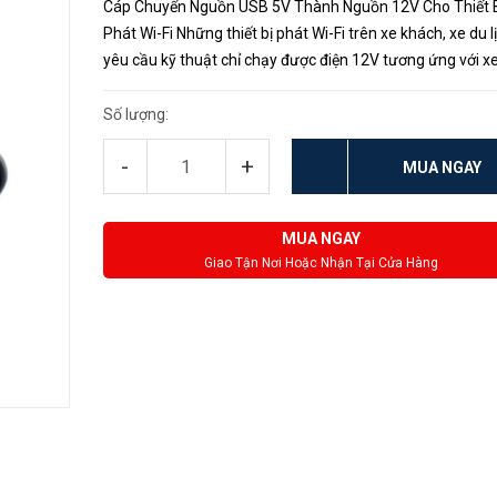
Cáp Chuyển Nguồn USB 5V Thành Nguồn 12V Cho Thiết 
Phát Wi-Fi Những thiết bị phát Wi-Fi trên xe khách, xe du l
yêu cầu kỹ thuật chỉ chạy được điện 12V tương ứng với x
bình ắc-quy, trong trường hợp xe 2 bình ắc-quy sẽ cho d
điện 24V c...
Số lượng:
-
+
MUA NGAY
MUA NGAY
Giao Tận Nơi Hoặc Nhận Tại Cửa Hàng