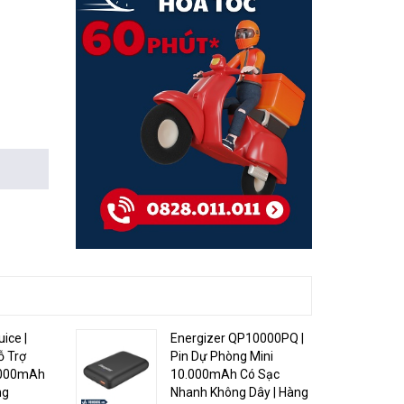
ice |
Energizer QP10000PQ |
ỗ Trợ
Pin Dự Phòng Mini
5000mAh
10.000mAh Có Sạc
ng
Nhanh Không Dây | Hàng