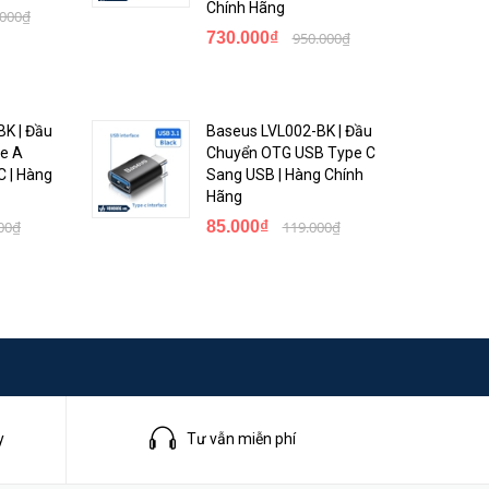
Chính Hãng
.000₫
730.000₫
950.000₫
K | Đầu
Baseus LVL002-BK | Đầu
e A
Chuyển OTG USB Type C
 | Hàng
Sang USB | Hàng Chính
Hãng
00₫
85.000₫
119.000₫
y
Tư vẫn miễn phí