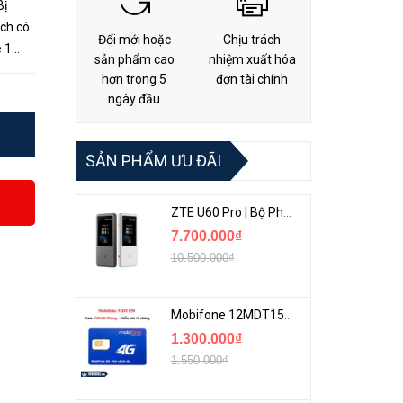
Bị
ịch có
Đổi mới hoặc
Chịu trách
e 1
sản phẩm cao
nhiệm xuất hóa
òng
hơn trong 5
đơn tài chính
ngày đầu
SẢN PHẨM ƯU ĐÃI
ZTE U60 Pro | Bộ Phát 5G Cầm Tay Tích Hợp Công Nghệ WiFi 7, Pin 10000mAh
7.700.000₫
10.500.000₫
Mobifone 12MDT150 | Sim Chuyên 4G Mobifone Dung Lượng Cao 500GB/Tháng Gói 1 Năm
1.300.000₫
1.550.000₫