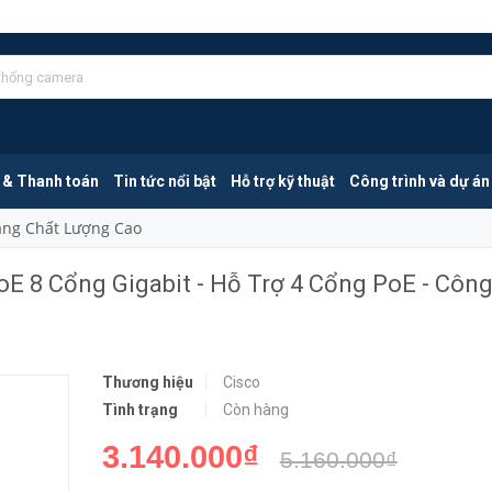
Cisco CBS110-8PP-D-EU | Switch PoE 8 Cổng Gigabit - Hỗ Trợ 4 Cổng PoE - Công Suất 32W
MUA NGA
 & Thanh toán
Tin tức nổi bật
Hỗ trợ kỹ thuật
Công trình và dự án
Mang Chất Lượng Cao
E 8 Cổng Gigabit - Hỗ Trợ 4 Cổng PoE - Công
Thương hiệu
Cisco
Tình trạng
Còn hàng
3.140.000₫
5.160.000₫