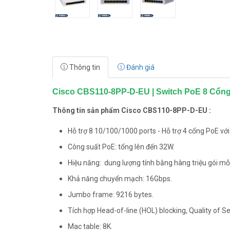
Thông tin
Đánh giá
Cisco CBS110-8PP-D-EU | Switch PoE 8 Cổng 
Thông tin sản phẩm Cisco CBS110-8PP-D-EU :
Hỗ trợ 8 10/100/1000 ports - Hỗ trợ 4 cổng PoE vớ
Công suất PoE: tổng lên đến 32W.
Hiệu năng: dung lượng tính bằng hàng triệu gói mỗ
Khả năng chuyển mạch: 16Gbps.
Jumbo frame: 9216 bytes.
Tích hợp Head-of-line (HOL) blocking, Quality of Ser
Mac table: 8K.