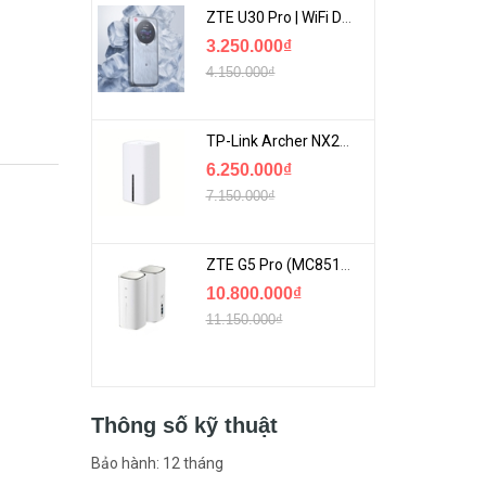
ZTE U30 Pro | WiFi Di Động 5G Tốc Độ Lên Đến 500Mbps, Màn Hình Cảm Ứng
3.250.000₫
4.150.000₫
TP-Link Archer NX200 | Bộ Phát WiFi Dùng Sim 5G Tốc Độ Cao Mới FullBox
6.250.000₫
7.150.000₫
ZTE G5 Pro (MC8512) | Router 5G WiFi7 Be7200 Hỗ Trợ Băng Tần 6Ghz Cực Mạnh
10.800.000₫
11.150.000₫
Thông số kỹ thuật
Bảo hành: 12 tháng