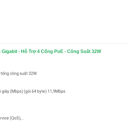
Gigabit - Hỗ Trợ 4 Cổng PoE - Công Suất 32W
i tổng công suất 32W.
i giây (Mbps) (gói 64 byte) 11,9Mbps.
vice (QoS),...