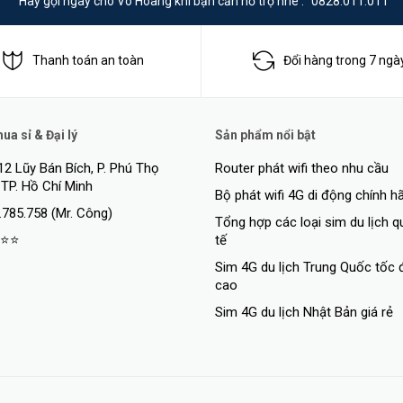
Hãy gọi ngay cho Võ Hoàng khi bạn cần hỗ trợ nhé :
0828.011.011
Thanh toán an toàn
Đổi hàng trong 7 ngà
a sỉ & Đại lý
Sản phẩm nổi bật
12 Lũy Bán Bích, P. Phú Thọ
Router phát wifi theo nhu cầu
 TP. Hồ Chí Minh
Bộ phát wifi 4G di động chính h
.785.758 (Mr. Công)
Tổng hợp các loại sim du lịch 
⭐⭐
tế
Sim 4G du lịch Trung Quốc tốc 
cao
Sim 4G du lịch Nhật Bản giá rẻ