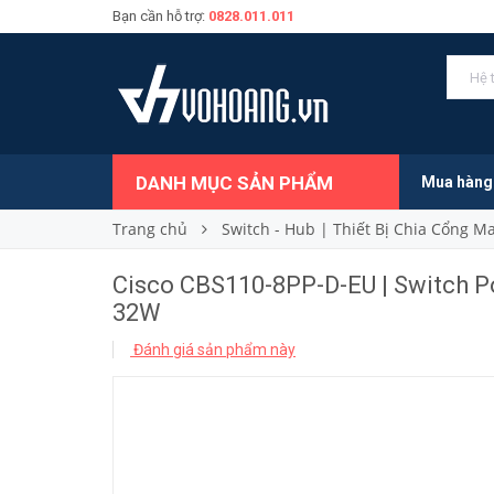
Bạn cần hỗ trợ:
0828.011.011
3.140.000₫
Giá bán:
DANH MỤC SẢN PHẨM
Mua hàng
Trang chủ
Switch - Hub | Thiết Bị Chia Cổng 
Cisco CBS110-8PP-D-EU | Switch Po
32W
Đánh giá sản phẩm này