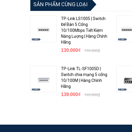
SẢN PHẨM CÙNG LOẠI
TP-Link LS1005 | Switch
Để Bàn 5 Cổng
<Hotline: 0828.011.011 - (028)7300.2021 - VoHoang.vn
10/100Mbps Tiết Kiệm
Năng Lượng | Hàng Chính
Hãng
130.000₫
159.000₫
TP-Link TL-SF1005D |
Switch chia mạng 5 cổng
10/100M | Hàng Chính
Hãng
139.000₫
169.000₫