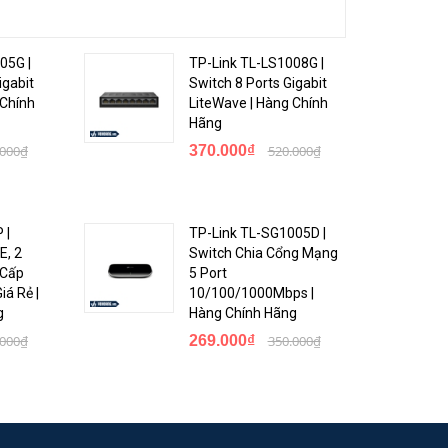
05G |
TP-Link TL-LS1008G |
igabit
Switch 8 Ports Gigabit
 Chính
LiteWave | Hàng Chính
Hãng
.000₫
370.000₫
520.000₫
 |
TP-Link TL-SG1005D |
E, 2
Switch Chia Cổng Mạng
 Cấp
5 Port
á Rẻ |
10/100/1000Mbps |
g
Hàng Chính Hãng
.000₫
269.000₫
350.000₫