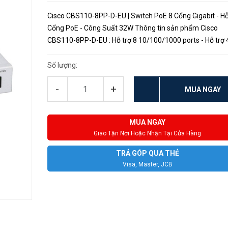
Cisco CBS110-8PP-D-EU | Switch PoE 8 Cổng Gigabit - Hỗ
Cổng PoE - Công Suất 32W Thông tin sản phẩm Cisco
CBS110-8PP-D-EU : Hỗ trợ 8 10/100/1000 ports - Hỗ trợ 4 cổng
PoE với tổng công suất 32W. Công suất PoE: tổng lên đến
Hiệ...
Số lượng:
-
+
MUA NGAY
MUA NGAY
Giao Tận Nơi Hoặc Nhận Tại Cửa Hàng
TRẢ GÓP QUA THẺ
Visa, Master, JCB