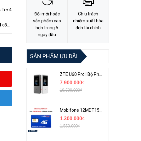
 Trợ 4
Đổi mới hoặc
Chịu trách
sản phẩm cao
nhiệm xuất hóa
hơn trong 5
đơn tài chính
 32W.
ngày đầu
SẢN PHẨM ƯU ĐÃI
ZTE U60 Pro | Bộ Phát 5G Cầm Tay Tích Hợp Công Nghệ WiFi 7, Pin 10000mAh
7.900.000₫
10.500.000₫
Mobifone 12MDT150 | Sim Chuyên 4G Mobifone Dung Lượng Cao 500GB/Tháng Gói 1 Năm
1.300.000₫
1.550.000₫