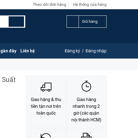
Theo dõi đơn hàng
Hệ thống cửa hàng
LIÊN HỆ ĐẶT HÀNG
Y
0828.011.011
Giỏ hàng
 gần đây
Liên hệ
Đăng ký
/
Đăng nhập
 Suất
Giao hàng & thu
Giao hàng
tiền tận nơi trên
nhanh trong 2
toàn quốc
giờ (các quận
nội thành HCM)