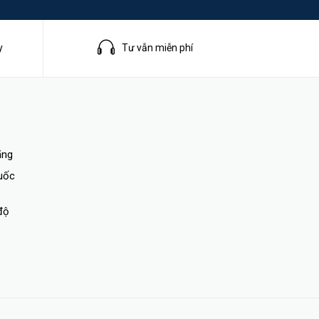
y
Tư vẫn miễn phí
ãng
quốc
độ