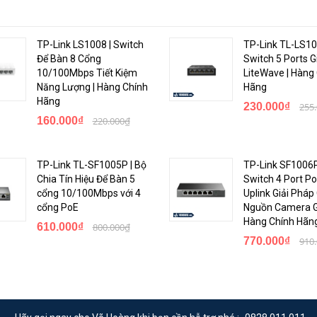
TP-Link LS1008 | Switch
TP-Link TL-LS10
Để Bàn 8 Cổng
Switch 5 Ports G
>
10/100Mbps Tiết Kiệm
LiteWave | Hàng
Năng Lượng | Hàng Chính
Hãng
Hãng
230.000₫
255
160.000₫
220.000₫
TP-Link TL-SF1005P | Bộ
TP-Link SF1006P
Chia Tín Hiệu Để Bàn 5
Switch 4 Port Po
cổng 10/100Mbps với 4
Uplink Giải Pháp
cổng PoE
Nguồn Camera Gi
Hàng Chính Hãn
610.000₫
800.000₫
770.000₫
910