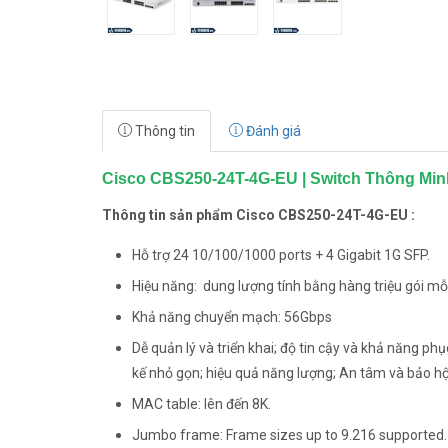
Thông tin
Đánh giá
Cisco CBS250-24T-4G-EU | Switch Thông Minh
Thông tin sản phẩm Cisco CBS250-24T-4G-EU :
Hỗ trợ 24 10/100/1000 ports + 4 Gigabit 1G SFP.
Hiệu năng: dung lượng tính bằng hàng triệu gói mỗi
Khả năng chuyển mạch: 56Gbps
Dễ quản lý và triển khai; độ tin cậy và khả năng ph
kế nhỏ gọn; hiệu quả năng lượng; An tâm và bảo hộ
MAC table: lên đến 8K.
Jumbo frame: Frame sizes up to 9.216 supported.