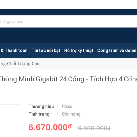
Cisco CBS250-24T-4G-EU | Switch Thông Minh Gigabit 24 Cổng - Tích Hợp 4 Cổng 1G SFP
MUA NGA
 & Thanh toán
Tin tức nổi bật
Hỗ trợ kỹ thuật
Công trình và dự án
Mang Chất Lượng Cao
Thông Minh Gigabit 24 Cổng - Tích Hợp 4 Cổn
Thương hiệu
Cisco
Tình trạng
Còn hàng
6.670.000₫
9.500.000₫