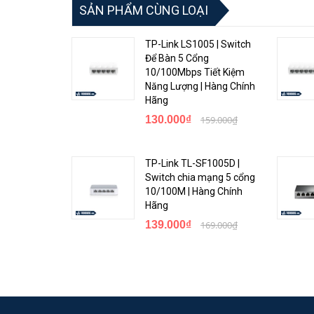
SẢN PHẨM CÙNG LOẠI
<Hotline: 0828.011.011 - (028)7300.2021 - VoHoang.vn
TP-Link LS1005 | Switch
Để Bàn 5 Cổng
10/100Mbps Tiết Kiệm
Năng Lượng | Hàng Chính
Hãng
130.000₫
159.000₫
TP-Link TL-SF1005D |
Switch chia mạng 5 cổng
10/100M | Hàng Chính
Hãng
139.000₫
169.000₫