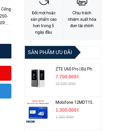
4 Cổng
Đổi mới hoặc
Chịu trách
S250-
sản phẩm cao
nhiệm xuất hóa
hơn trong 5
đơn tài chính
ngày đầu
SẢN PHẨM ƯU ĐÃI
ZTE U60 Pro | Bộ Phát 5G Cầm Tay Tích Hợp Công Nghệ WiFi 7, Pin 10000mAh
7.700.000₫
10.500.000₫
Mobifone 12MDT150 | Sim Chuyên 4G Mobifone Dung Lượng Cao 500GB/Tháng Gói 1 Năm
1.300.000₫
1.550.000₫