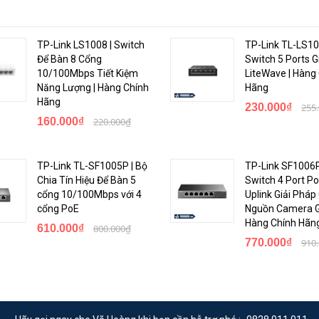
>
TP-Link LS1008 | Switch
TP-Link TL-LS10
Để Bàn 8 Cổng
Switch 5 Ports G
10/100Mbps Tiết Kiệm
LiteWave | Hàng
Năng Lượng | Hàng Chính
Hãng
Hãng
230.000₫
255
160.000₫
220.000₫
TP-Link TL-SF1005P | Bộ
TP-Link SF1006P
Chia Tín Hiệu Để Bàn 5
Switch 4 Port Po
cổng 10/100Mbps với 4
Uplink Giải Pháp
cổng PoE
Nguồn Camera Gi
Hàng Chính Hãn
610.000₫
800.000₫
770.000₫
910