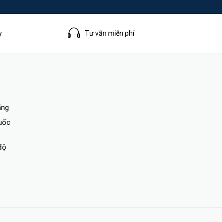
y
Tư vẫn miễn phí
ãng
quốc
độ