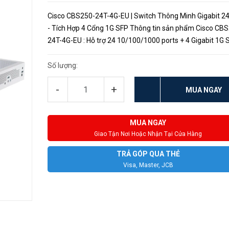
Cisco CBS250-24T-4G-EU | Switch Thông Minh Gigabit 2
- Tích Hợp 4 Cổng 1G SFP Thông tin sản phẩm Cisco CB
24T-4G-EU : Hỗ trợ 24 10/100/1000 ports + 4 Gigabit 1G SFP.
Hiệu năng: dung lượng tính bằng hàng triệu gói mỗ...
Số lượng:
-
+
MUA NGAY
MUA NGAY
Giao Tận Nơi Hoặc Nhận Tại Cửa Hàng
TRẢ GÓP QUA THẺ
Visa, Master, JCB