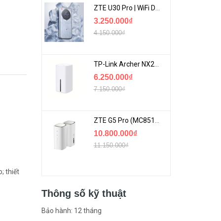
ZTE U30 Pro | WiFi Di Động 5G Tốc Độ Lên Đến 500Mbps, Màn Hình Cảm Ứng
3.250.000₫
4.150.000₫
TP-Link Archer NX200 | Bộ Phát WiFi Dùng Sim 5G Tốc Độ Cao Mới FullBox
6.250.000₫
7.150.000₫
ZTE G5 Pro (MC8512) | Router 5G WiFi7 Be7200 Hỗ Trợ Băng Tần 6Ghz Cực Mạnh
10.800.000₫
11.150.000₫
; thiết
Thông số kỹ thuật
Bảo hành: 12 tháng