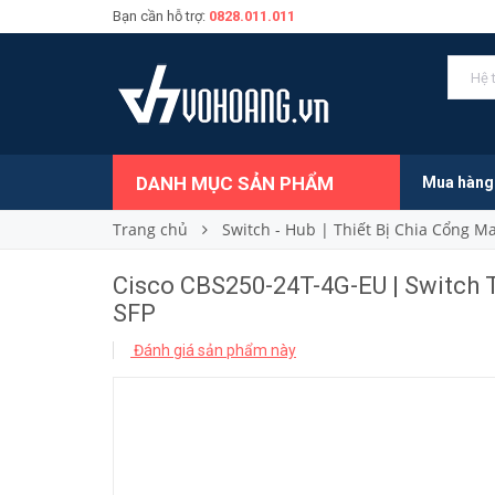
Bạn cần hỗ trợ:
0828.011.011
6.670.000₫
Giá bán:
DANH MỤC SẢN PHẨM
Mua hàng
Trang chủ
Switch - Hub | Thiết Bị Chia Cổng 
Cisco CBS250-24T-4G-EU | Switch 
SFP
Đánh giá sản phẩm này