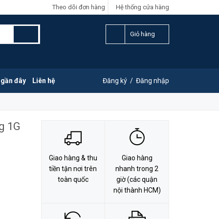
Theo dõi đơn hàng
Hệ thống cửa hàng
LIÊN HỆ ĐẶT HÀNG
Y
0828.011.011
Giỏ hàng
 gần đây
Liên hệ
Đăng ký
/
Đăng nhập
g 1G
Giao hàng & thu
Giao hàng
tiền tận nơi trên
nhanh trong 2
toàn quốc
giờ (các quận
nội thành HCM)