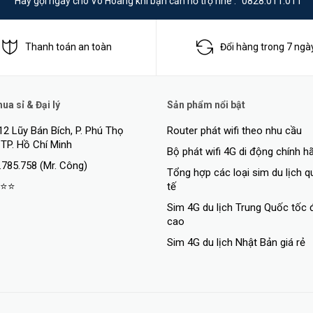
Hãy gọi ngay cho Võ Hoàng khi bạn cần hỗ trợ nhé :
0828.011.011
Thanh toán an toàn
Đổi hàng trong 7 ngà
a sỉ & Đại lý
Sản phẩm nổi bật
12 Lũy Bán Bích, P. Phú Thọ
Router phát wifi theo nhu cầu
 TP. Hồ Chí Minh
Bộ phát wifi 4G di động chính h
.785.758 (Mr. Công)
Tổng hợp các loại sim du lịch 
⭐⭐
tế
Sim 4G du lịch Trung Quốc tốc 
cao
Sim 4G du lịch Nhật Bản giá rẻ