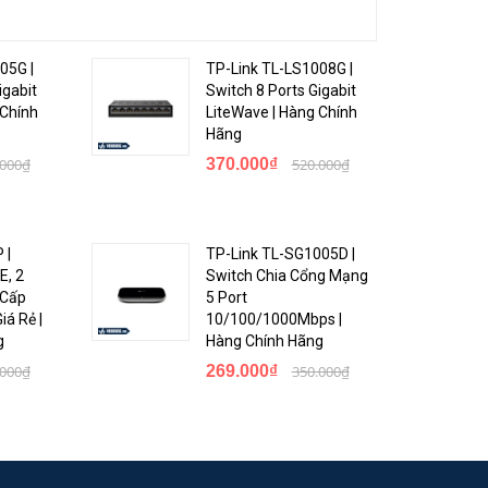
05G |
TP-Link TL-LS1008G |
igabit
Switch 8 Ports Gigabit
 Chính
LiteWave | Hàng Chính
Hãng
.000₫
370.000₫
520.000₫
 |
TP-Link TL-SG1005D |
E, 2
Switch Chia Cổng Mạng
 Cấp
5 Port
á Rẻ |
10/100/1000Mbps |
g
Hàng Chính Hãng
.000₫
269.000₫
350.000₫