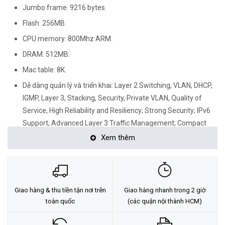
Jumbo frame: 9216 bytes.
Flash: 256MB.
CPU memory: 800Mhz ARM.
DRAM: 512MB.
Mac table: 8K.
Dễ dàng quản lý và triển khai: Layer 2 Switching, VLAN, DHCP,
IGMP, Layer 3, Stacking, Security, Private VLAN, Quality of
Service, High Reliability and Resiliency; Strong Security; IPv6
Support; Advanced Layer 3 Traffic Management; Compact
Design; Power Efficiency; Peace of Mind and Investment
Xem thêm
Protection.
Giao hàng & thu tiền tận nơi trên
Giao hàng nhanh trong 2 giờ
toàn quốc
(các quận nội thành HCM)