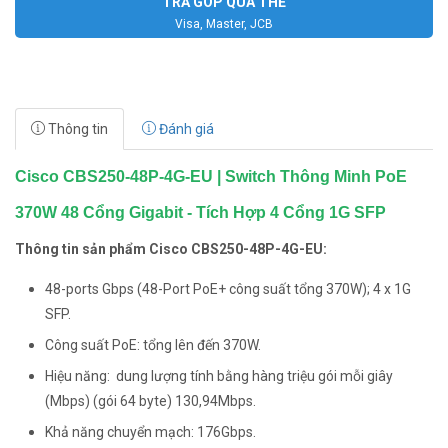
TRẢ GÓP QUA THẺ
Visa, Master, JCB
Thông tin
Đánh giá
Cisco CBS250-48P-4G-EU | Switch Thông Minh PoE
370W 48 Cổng Gigabit - Tích Hợp 4 Cổng 1G SFP
Thông tin sản phẩm Cisco CBS250-48P-4G-EU:
48-ports Gbps (48-Port PoE+ công suất tổng 370W); 4 x 1G
SFP.
Công suất PoE: tổng lên đến 370W.
Hiệu năng: dung lượng tính bằng hàng triệu gói mỗi giây
(Mbps) (gói 64 byte) 130,94Mbps.
Khả năng chuyển mạch: 176Gbps.