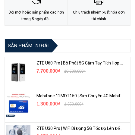
Đổi mới hoặc sản phẩm cao hơn
Chịu trách nhiệm xuất hóa đơn
trong 5 ngày đầu
tài chính
<Hotline: 0828.011.011 - (028)7300.2021 - VoHoang.vn>
SẢN PHẨM ƯU ĐÃI
ZTE U60 Pro | Bộ Phát 5G Cầm Tay Tích Hợp Công Nghệ WiFi 7, Pin 10000mAh
7.700.000₫
10.500.000₫
Mobifone 12MDT150 | Sim Chuyên 4G Mobifone Dung Lượng Cao 500GB/Tháng Gói 1 Năm
1.300.000₫
1.550.000₫
ZTE U30 Pro | WiFi Di Động 5G Tốc Độ Lên Đến 500Mbps, Màn Hình Cảm Ứng