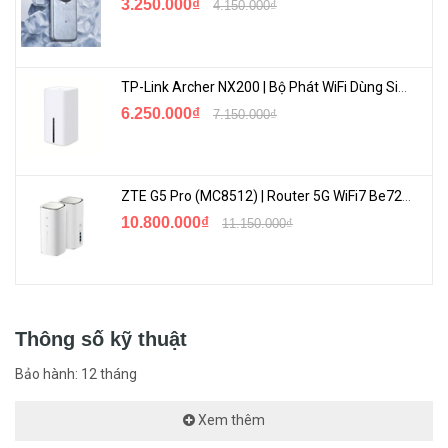
3.250.000₫
4.150.000₫
TP-Link Archer NX200 | Bộ Phát WiFi Dùng Sim 5G Tốc Độ Cao Mới FullBox
6.250.000₫
7.150.000₫
ZTE G5 Pro (MC8512) | Router 5G WiFi7 Be7200 Hỗ Trợ Băng Tần 6Ghz Cực Mạnh
10.800.000₫
11.150.000₫
Thông số kỹ thuật
Bảo hành: 12 tháng
Xem thêm