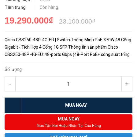
Tình trạng
Còn hàng
19.290.000₫
23.100.000₫
Cisco CBS250-48P-4G-EU | Switch Thông Minh PoE 370W 48 Cổng
Gigabit - Tích Hợp 4 Cổng 1G SFP Thông tin sản phẩm Cisco
CBS250-48P-4G-EU: 48-ports Gbps (48-Port PoE+ công suất tổng
370W); 4 x 1G SFP. Công suất PoE: tổng lên đến 370W. Hiệu năng...
Số lượng:
-
+
MUA NGAY
MUA NGAY
Giao Tận Nơi Hoặc Nhận Tại Cửa Hàng