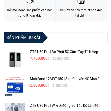
Đổi mới hoặc sản phẩm cao hơn
Chịu trách nhiệm xuất hóa đơn
trong 5 ngày đầu
tài chính
SẢN PHẨM ƯU ĐÃI
<Hotline: 0828.011.011 - (028)7300.2021 - VoHoang.vn>
ZTE U60 Pro | Bộ Phát 5G Cầm Tay Tích Hợp Công Nghệ WiFi 7, Pin 10000mAh
7.700.000₫
10.500.000₫
Mobifone 12MDT150 | Sim Chuyên 4G Mobifone Dung Lượng Cao 500GB/Tháng Gói 1 Năm
1.300.000₫
1.550.000₫
ZTE U30 Pro | WiFi Di Động 5G Tốc Độ Lên Đến 500Mbps, Màn Hình Cảm Ứng