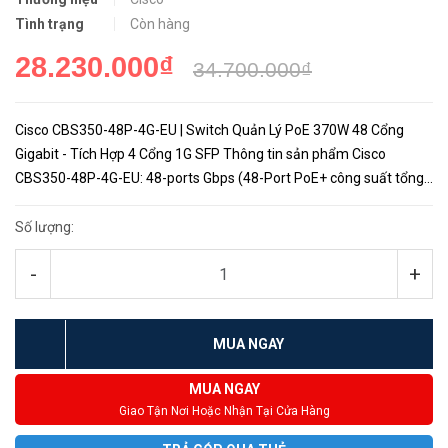
Tình trạng
Còn hàng
28.230.000₫
34.700.000₫
Cisco CBS350-48P-4G-EU | Switch Quản Lý PoE 370W 48 Cổng
Gigabit - Tích Hợp 4 Cổng 1G SFP Thông tin sản phẩm Cisco
CBS350-48P-4G-EU: 48-ports Gbps (48-Port PoE+ công suất tổng
370W); 4 x 1G SFP. Công suất PoE: tổng lên đến 370W. Hiệu năng:
&...
Số lượng:
-
+
MUA NGAY
MUA NGAY
Giao Tận Nơi Hoặc Nhận Tại Cửa Hàng