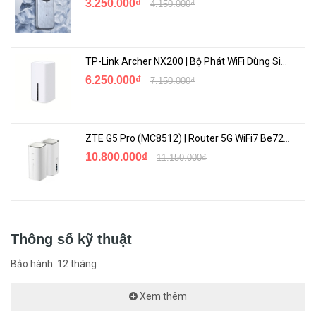
3.250.000₫
4.150.000₫
TP-Link Archer NX200 | Bộ Phát WiFi Dùng Sim 5G Tốc Độ Cao Mới FullBox
6.250.000₫
7.150.000₫
ZTE G5 Pro (MC8512) | Router 5G WiFi7 Be7200 Hỗ Trợ Băng Tần 6Ghz Cực Mạnh
10.800.000₫
11.150.000₫
Thông số kỹ thuật
Bảo hành: 12 tháng
Xem thêm