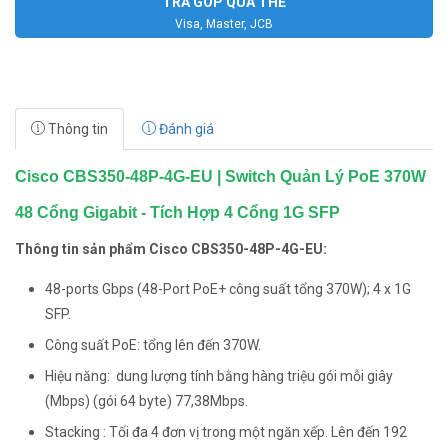
TRẢ GÓP QUA THẺ
Visa, Master, JCB
Thông tin
Đánh giá
Cisco CBS350-48P-4G-EU | Switch Quản Lý PoE 370W
48 Cổng Gigabit - Tích Hợp 4 Cổng 1G SFP
Thông tin sản phẩm Cisco CBS350-48P-4G-EU:
48-ports Gbps (48-Port PoE+ công suất tổng 370W); 4 x 1G
SFP.
Công suất PoE: tổng lên đến 370W.
Hiệu năng: dung lượng tính bằng hàng triệu gói mỗi giây
(Mbps) (gói 64 byte) 77,38Mbps.
Stacking : Tối đa 4 đơn vị trong một ngăn xếp. Lên đến 192