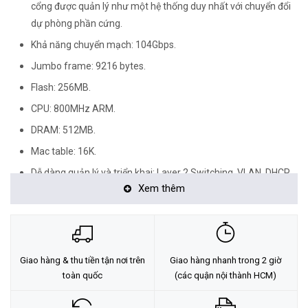
cổng được quản lý như một hệ thống duy nhất với chuyển đổi
dự phòng phần cứng.
Khả năng chuyển mạch: 104Gbps.
Jumbo frame: 9216 bytes.
Flash: 256MB.
CPU: 800MHz ARM.
.
DRAM: 512MB
Mac table: 16K.
Dễ dàng quản lý và triển khai: Layer 2 Switching, VLAN, DHCP,
Xem thêm
IGMP, Layer 3, Stacking, Security, Private VLAN, Quality of
Service, High Reliability and Resiliency; Strong Security; IPv6
Support; Advanced Layer 3 Traffic Management; Compact
Design; Power Efficiency; Peace of Mind and Investment
Protection.
Giao hàng & thu tiền tận nơi trên
Giao hàng nhanh trong 2 giờ
toàn quốc
(các quận nội thành HCM)