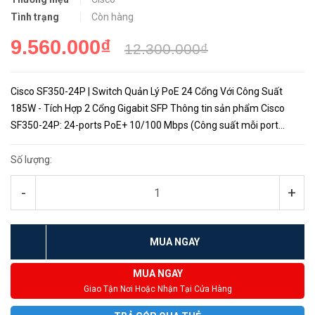
Tình trạng
Còn hàng
9.560.000₫
12.300.000₫
Cisco SF350-24P | Switch Quản Lý PoE 24 Cổng Với Công Suất
185W - Tích Hợp 2 Cổng Gigabit SFP Thông tin sản phẩm Cisco
SF350-24P: 24-ports PoE+ 10/100 Mbps (Công suất mỗi port
15.4W, 30W, 60W, Công suất tối đa switch 185W); 2 Gigabit
copper/...
Số lượng:
-
+
MUA NGAY
MUA NGAY
Giao Tận Nơi Hoặc Nhận Tại Cửa Hàng