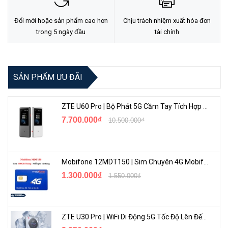
Đổi mới hoặc sản phẩm cao hơn
Chịu trách nhiệm xuất hóa đơn
trong 5 ngày đầu
tài chính
SẢN PHẨM ƯU ĐÃI
<Hotline: 0828.011.011 - (028)7300.2021 - VoHoang.vn>
ZTE U60 Pro | Bộ Phát 5G Cầm Tay Tích Hợp Công Nghệ WiFi 7, Pin 10000mAh
7.700.000₫
10.500.000₫
Mobifone 12MDT150 | Sim Chuyên 4G Mobifone Dung Lượng Cao 500GB/Tháng Gói 1 Năm
1.300.000₫
1.550.000₫
ZTE U30 Pro | WiFi Di Động 5G Tốc Độ Lên Đến 500Mbps, Màn Hình Cảm Ứng