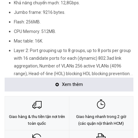
Khả năng chuyển mạch: 12,8Gbps.
Jumbo frame: 9216 bytes.
Flash: 256MB.
CPU Memory: 512MB.
Mac table: 16K.
Layer 2: Port grouping up to 8 groups, up to 8 ports per group
with 16 candidate ports for each (dynamic) 802.3ad link
aggregation, Number of VLANs 256 active VLANs (4096
range), Head-of-line (HOL) blocking HOL blocking prevention. .
Layer 3: IPv4 routing Wirespeed routing of IPv4 packets up to
Xem thêm
1K static routes and up to 128 IP interfaces, Classless
Interdomain Routing (CIDR) Support for CIDR.
Dễ dàng quản lý và triển khai, VLAN, DHCP, IGMP, Security,
Private VLAN, Quality of Service, High Reliability and
Giao hàng & thu tiền tận nơi trên
Giao hàng nhanh trong 2 giờ
Resiliency; Strong Security; IPv6 Support,...
toàn quốc
(các quận nội thành HCM)