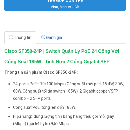
TRẢ GÓP QUA THẺ
Visa, Master, JCB
Thông tin
Đánh giá
Cisco SF350-24P | Switch Quản Lý PoE 24 Cổng Với
Công Suất 185W - Tích Hợp 2 Cổng Gigabit SFP
Thông tin sản phẩm Cisco SF350-24P:
24-ports PoE+ 10/100 Mbps (Công suất mỗi port 15.4W, 30W,
60W, Công suất tối đa switch 185W); 2 Gigabit copper/SFP
combo + 2 SFP ports.
Công suất PoE: tổng lên đến 185W.
Hiệu năng: dung lượng tính bằng hàng triệu gói mỗi giây
(Mbps) (gói 64 byte) 9,52Mbps.