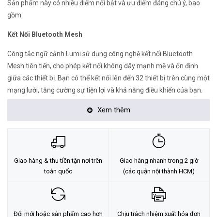
Sản phẩm này có nhiều điểm nổi bật và ưu điểm đáng chú ý, bao
gồm:
Kết Nối Bluetooth Mesh
Công tắc ngữ cảnh Lumi sử dụng công nghệ kết nối Bluetooth
Mesh tiên tiến, cho phép kết nối không dây mạnh mẽ và ổn định
giữa các thiết bị. Bạn có thể kết nối lên đến 32 thiết bị trên cùng một
mạng lưới, tăng cường sự tiện lợi và khả năng điều khiển của bạn.
Tính Năng Ngữ Cảnh Đa Dạng
Xem thêm
Công tắc ngữ cảnh Lumi hỗ trợ 4 loại sự kiện, bao gồm nhấn 1 lần,
2 lần, nhấn giữ và Dimming. Bạn có thể tùy chỉnh các sự kiện này để
tương ứng với các hành động điều khiển của các thiết bị điện khác
Giao hàng & thu tiền tận nơi trên
Giao hàng nhanh trong 2 giờ
nhau. Sản phẩm cũng cho phép bạn sử dụng các sự kiện của nút
toàn quốc
(các quận nội thành HCM)
cảnh để kích hoạt Rule hoặc trực tiếp các Nhóm Lighting, Cảnh
Lighting mà không cần thông qua HC.
Thiết Kế Đơn Giản Và Linh Hoạt
Đổi mới hoặc sản phẩm cao hơn
Chịu trách nhiệm xuất hóa đơn