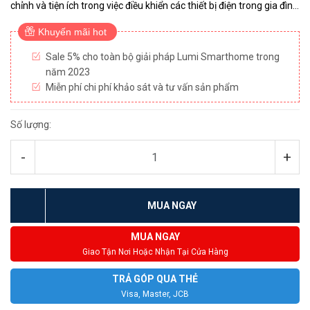
chỉnh và tiện ích trong việc điều khiển các thiết bị điện trong gia đình
hay văn phòng của bạn. Sản phẩm này có nhiều điểm...
Khuyến mãi hot
Sale 5% cho toàn bộ giải pháp Lumi Smarthome trong
năm 2023
Miễn phí chi phí khảo sát và tư vấn sản phẩm
Số lượng:
-
+
MUA NGAY
MUA NGAY
Giao Tận Nơi Hoặc Nhận Tại Cửa Hàng
TRẢ GÓP QUA THẺ
Visa, Master, JCB