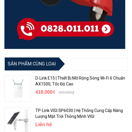
<Hotline: 0828.011.011 - (028)7300.2021 - VoHoang.vn>
SẢN PHẨM CÙNG LOẠI
D-Link E15 | Thiết Bị Mở Rộng Sóng Wi-Fi 6 Chuẩn
AX1500, Tốc Độ Cao
418.000₫
650.000₫
TP-Link VIGI SP6030 | Hệ Thống Cung Cấp Năng
Lượng Mặt Trời Thông Minh VIGI
Liên hệ