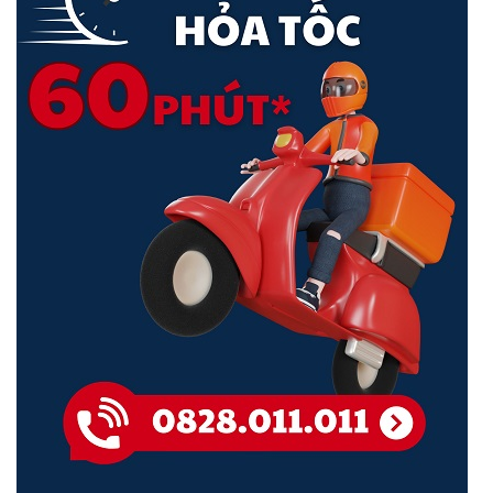
Bảo hành
24 tháng
Nhờ công nghệ PoE+, dữ liệu và nguồn điện được truyền tải qua
cùng một sợi cáp mạng, giúp đơn giản hóa việc lắp đặt, tiết kiệm chi
phí và đảm bảo tính gọn gàng bên trong tủ điều khiển. Đặc biệt, khả
năng cấp nguồn ổn định và mạnh mẽ này giúp IG1008P vận hành
hiệu quả trong các môi trường công nghiệp khắc nghiệt, nơi yêu
cầu thiết bị luôn hoạt động liên tục và an toàn.