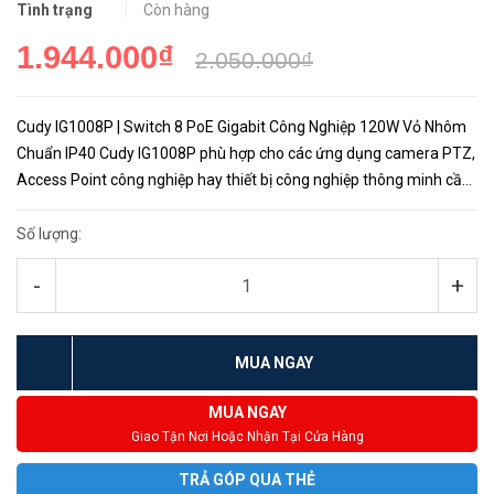
Tình trạng
Còn hàng
1.944.000₫
2.050.000₫
Cudy IG1008P | Switch 8 PoE Gigabit Công Nghiệp 120W Vỏ Nhôm
Chuẩn IP40 Cudy IG1008P phù hợp cho các ứng dụng camera PTZ,
Access Point công nghiệp hay thiết bị công nghiệp thông minh cần
kết nối mạng tốc độ cao, đáng tin cậy. Với lớp vỏ nhôm chuẩn...
Số lượng:
-
+
MUA NGAY
MUA NGAY
Giao Tận Nơi Hoặc Nhận Tại Cửa Hàng
TRẢ GÓP QUA THẺ