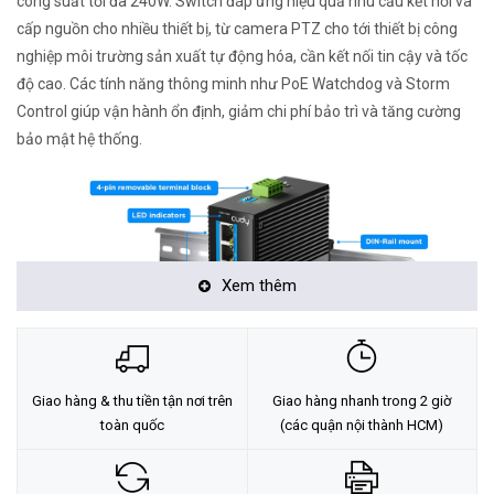
công suất tối đa 240W. Switch đáp ứng hiệu quả nhu cầu kết nối và
cấp nguồn cho nhiều thiết bị, từ camera PTZ cho tới thiết bị công
nghiệp môi trường sản xuất tự động hóa, cần kết nối tin cậy và tốc
độ cao. Các tính năng thông minh như PoE Watchdog và Storm
Control giúp vận hành ổn định, giảm chi phí bảo trì và tăng cường
bảo mật hệ thống.
Xem thêm
Giao hàng & thu tiền tận nơi trên
Giao hàng nhanh trong 2 giờ
toàn quốc
(các quận nội thành HCM)
Thông số nổi bật của switch PoE Cudy IG1008P