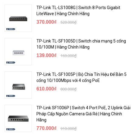
bị lỗi gây ra, tránh làm tê liệt toàn bộ hệ thống.
TP-Link TL-LS1008G | Switch 8 Ports Gigabit
LiteWave | Hàng Chính Hãng
370.000₫
520.000₫
TP-Link TL-SF1005D | Switch chia mạng 5 cổng
10/100M | Hàng Chính Hãng
139.000₫
169.000₫
TP-Link TL-SF1005P | Bộ Chia Tín Hiệu Để Bàn 5
cổng 10/100Mbps với 4 cổng PoE
610.000₫
800.000₫
Mở rộng giới hạn với Extended mode, LAN Uplink
TP-Link SF1006P | Switch 4 Port PoE, 2 Uplink Giải
Extend mode cho phép truyền dữ liệu và cấp nguồn ở khoảng cách
Pháp Cấp Nguồn Camera Giá Rẻ | Hàng Chính
lên tới 250 mét, vượt xa giới hạn tiêu chuẩn. Nó giúp giải quyết bài
Hãng
toán khi triển khai camera giám sát hoặc thiết bị công nghiệp ở
770.000₫
910.000₫
khoảng cách xa. Chế độ VLAN mode giúp cách ly các cổng mạng,