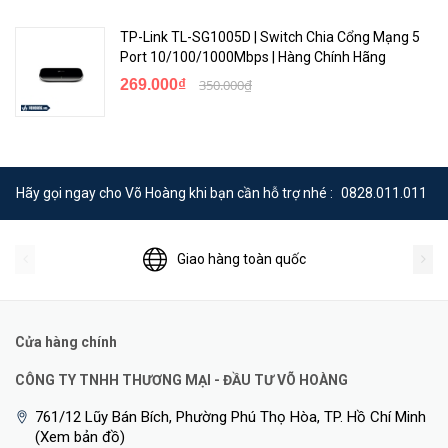
tăng cường bảo mật và ngăn chặn sự cố lan truyền trong hệ thống
công nghiệp.
TP-Link TL-SG1005D | Switch Chia Cổng Mạng 5
Port 10/100/1000Mbps | Hàng Chính Hãng
Bên cạnh đó, Cudy IG1008P còn trang bị thêm cổng Uplink riêng,
269.000₫
350.000₫
giúp dễ dàng mở rộng hạ tầng mạng khi cần kết nối đến hệ thống
lưu trữ NVR hoặc mạng diện rộng.
Hãy gọi ngay cho Võ Hoàng khi bạn cần hỗ trợ nhé :
0828.011.011
Giao hàng toàn quốc
Cửa hàng chính
CÔNG TY TNHH THƯƠNG MẠI - ĐẦU TƯ VÕ HOÀNG
761/12 Lũy Bán Bích, Phường Phú Thọ Hòa, TP. Hồ Chí Minh
<Hotline: 0828.011.011 - (028)7300.2021 - VoHoang.vn>
(Xem bản đồ)