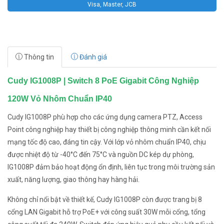
Visa, Master, JCB
Thông tin
Đánh giá
Cudy IG1008P | Switch 8 PoE Gigabit Công Nghiệp
120W Vỏ Nhôm Chuẩn IP40
Cudy IG1008P phù hợp cho các ứng dụng camera PTZ, Access
Point công nghiệp hay thiết bị công nghiệp thông minh cần kết nối
mạng tốc độ cao, đáng tin cậy. Với lớp vỏ nhôm chuẩn IP40, chịu
được nhiệt độ từ -40°C đến 75°C và nguồn DC kép dự phòng,
IG1008P đảm bảo hoạt động ổn định, liên tục trong môi trường sản
xuất, năng lượng, giao thông hay hàng hải.
Không chỉ nổi bật về thiết kế, Cudy IG1008P còn được trang bị 8
cổng LAN Gigabit hỗ trợ PoE+ với công suất 30W mỗi cổng, tổng