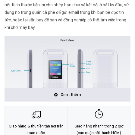
nối. Kích thước tiện lợi cho phép bạn chia sẻ kết nối ở bất kỳ đâu; sử
dụng nó trong quán cà phê để gửi email trong khi bạn bè đọc tin
tức, hoặc tại sân bay để bạn và đồng nghiệp có thể làm việc trong
khi chờ máy bay.
Xem thêm
Kết nối mọi lúc mọi nơi
Giao hàng & thu tiền tận nơi trên
Giao hàng nhanh trong 2 giờ
Chỉ cần lắp thẻ SIM hỗ trợ dữ liệu di động của bạn để thiết lập mạng
toàn quốc
(các quận nội thành HCM)