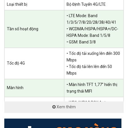
Loại thiết bị
Bộ Định Tuyến 4G/LTE
Sử dụng linh hoạt
• LTE Mode: Band
1/3/5/7/8/20/28/38/40/41
Bộ định tuyến di động DWR-933M CAT6 4G/LTE mang đến cho bạn
Tần số hoạt động
• WCDMA/HSPA/HSPA+/DC-
khả năng kết nối tức thì, tất cả trong một thiết bị mạnh mẽ nhưng
HSPA Mode: Band 1/5/8
nhỏ gọn, dễ dàng bỏ túi. Pin Li-ion 3000 mAh có thể sạc lại cho
• GSM: Band 3/8
phép bạn duy trì kết nối trong thời gian dài, và chỉ cần cắm là chạy
mà không cần cài đặt phần mềm phức tạp. Việc kết nối mạng với
• Tốc độ tải xuống lên đến 300
DWR-933M thật nhanh chóng, dễ dàng và tiện lợi.
Mbps
Tốc độ 4G
• Tốc độ tải lên lên đến 50
Mbps
• Màn hình TFT 1,77” hiển thị
Màn hình
trạng thái MIFI
• WPA/WPA2 PSK Auto
Bảo mật
Xem thêm
(TKIP/AES)
• Mạng không dây WiFi6
802.11ax/ac/n