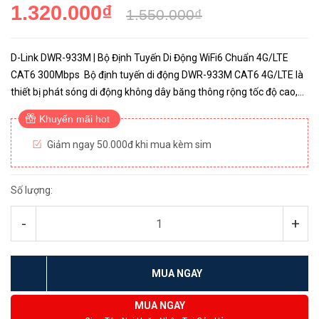
1.320.000₫
1.550.000₫
D-Link DWR-933M | Bộ Định Tuyến Di Động WiFi6 Chuẩn 4G/LTE
CAT6 300Mbps Bộ định tuyến di động DWR-933M CAT6 4G/LTE là
thiết bị phát sóng di động không dây băng thông rộng tốc độ cao,
chuyển đổi từ mạng WAN (WWAN) sang Wi-Fi. DWR-933M sử
Khuyến mãi hot
dụng...
Giảm ngay 50.000đ khi mua kèm sim
Số lượng:
-
+
MUA NGAY
MUA NGAY