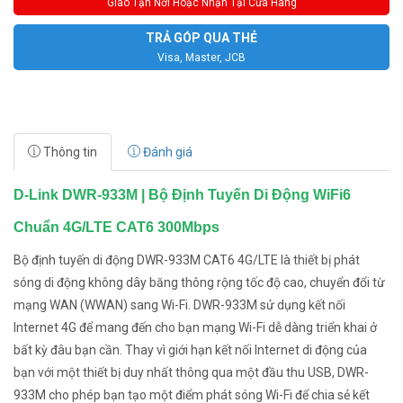
Giao Tận Nơi Hoặc Nhận Tại Cửa Hàng
TRẢ GÓP QUA THẺ
Visa, Master, JCB
Thông tin
Đánh giá
D-Link DWR-933M | Bộ Định Tuyến Di Động WiFi6
Chuẩn 4G/LTE CAT6 300Mbps
Bộ định tuyến di động DWR-933M CAT6 4G/LTE là thiết bị phát
sóng di động không dây băng thông rộng tốc độ cao, chuyển đổi từ
mạng WAN (WWAN) sang Wi-Fi. DWR-933M sử dụng kết nối
Internet 4G để mang đến cho bạn mạng Wi-Fi dễ dàng triển khai ở
bất kỳ đâu bạn cần. Thay vì giới hạn kết nối Internet di động của
bạn với một thiết bị duy nhất thông qua một đầu thu USB, DWR-
933M cho phép bạn tạo một điểm phát sóng Wi-Fi để chia sẻ kết