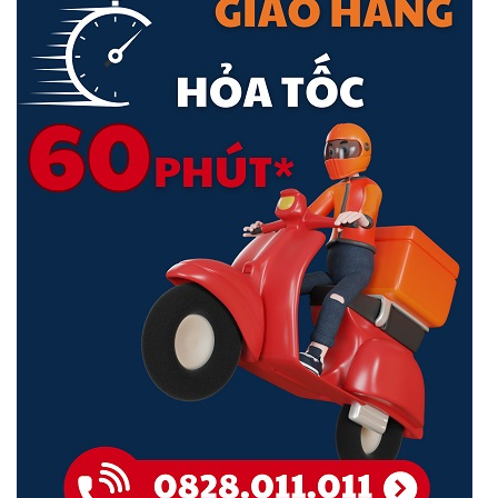
Giao diện kết nối
• Một Nano SIM
• Cổng USB-Type C
<Hotline: 0828.011.011 - (028)7300.2021 - VoHoang.vn>
• Ăng-ten LTE bên trong
Ăng-ten
• 2 ăng-ten Wi-Fi bên trong
Nguồn sạc
• DC 5 V/2A
Pin
• 3000mAh
Kích thước
• 108 x 63 x 15.5mm
Trọng lượng
• 136g
Bảo hành
36 tháng