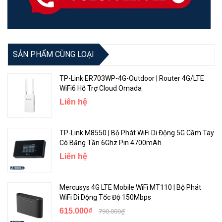
SẢN PHẨM CÙNG LOẠI
TP-Link ER703WP-4G-Outdoor | Router 4G/LTE
WiFi6 Hỗ Trợ Cloud Omada
Liên hệ
TP-Link M8550 | Bộ Phát WiFi Di Động 5G Cầm Tay
Có Băng Tần 6Ghz Pin 4700mAh
Liên hệ
Mercusys 4G LTE Mobile WiFi MT110 | Bộ Phát
WiFi Di Dộng Tốc Độ 150Mbps
615.000₫
790.000₫