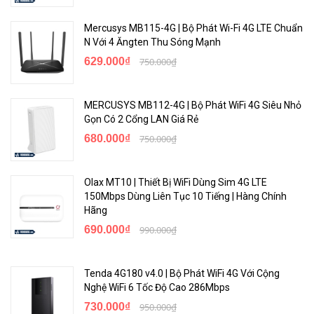
Mercusys MB115-4G | Bộ Phát Wi-Fi 4G LTE Chuẩn
N Với 4 Ăngten Thu Sóng Mạnh
629.000₫
750.000₫
MERCUSYS MB112-4G | Bộ Phát WiFi 4G Siêu Nhỏ
Gọn Có 2 Cổng LAN Giá Rẻ
680.000₫
750.000₫
Olax MT10 | Thiết Bị WiFi Dùng Sim 4G LTE
150Mbps Dùng Liên Tục 10 Tiếng | Hàng Chính
Hãng
690.000₫
990.000₫
Tenda 4G180 v4.0 | Bộ Phát WiFi 4G Với Cộng
Nghệ WiFi 6 Tốc Độ Cao 286Mbps
730.000₫
950.000₫