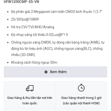
HFW1200CMP-S5-VN
Độ phân giải 2 Megapixel cảm biến CMOS kích thước 1/2.7”
25/30fps@1080P.
Hỗ trợ CVI/TVI/AHD/Analog
Độ nhạy sáng tối thiểu 0.02Lux@F1.9
Chống ngược sáng DWDR, tự động cân bằng trắng (AWB), tự
động bù tín hiệu ảnh (AGC), chống ngược sáng(BLC), chống
nhiễu (2D-DNR).
Khoảng cách hồng ngoại 30m
Ống kính cố định 3.6mm.
Xem thêm
Chuẩn chống nước IP67
Điện áp DC12V±30%, công suất <2.7W
Chất liệu kim loại
Giao hàng & thu tiền tận nơi trên
Giao hàng nhanh trong 2 giờ
<Hotline: 0828.011.011 - (028)7300.2021 - VoHoang.vn>
toàn quốc
(các quận nội thành HCM)
Tư vấn cách chọn loại camera và dịch vụ lắp đặt camera tận nơi: