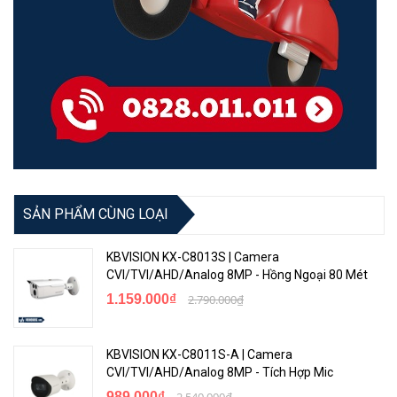
SẢN PHẨM CÙNG LOẠI
KBVISION KX-C8013S | Camera
CVI/TVI/AHD/Analog 8MP - Hồng Ngoại 80 Mét
1.159.000₫
2.790.000₫
KBVISION KX-C8011S-A | Camera
CVI/TVI/AHD/Analog 8MP - Tích Hợp Mic
989.000₫
2.540.000₫