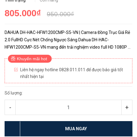
Tình trạng
Còn hàng
805.000₫
950.000₫
DAHUA DH-HAC-HFW1200CMP-S5-VN | Camera Đồng Trục Giá Rẻ
2.0 FullHD Cực Nét Chống Ngược Sáng Dahua DH-HAC-
HFW1200CMP-S5-VN mang đến trải nghiệm video full HD 1080P và
sự đơn giản khi sử dụng cáp analog (HDCVI). Camera tự động điều
Khuyến mãi hot
chỉnh màu ản...
Liên hệ ngay hotline 0828.011.011 để được báo giá tốt
nhất hiện tại
Số lượng:
-
+
MUA NGAY