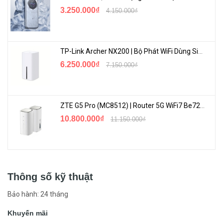
3.250.000₫
4.150.000₫
TP-Link Archer NX200 | Bộ Phát WiFi Dùng Sim 5G Tốc Độ Cao Mới FullBox
6.250.000₫
7.150.000₫
ZTE G5 Pro (MC8512) | Router 5G WiFi7 Be7200 Hỗ Trợ Băng Tần 6Ghz Cực Mạnh
10.800.000₫
11.150.000₫
Thông số kỹ thuật
Bảo hành: 24 tháng
Khuyến mãi