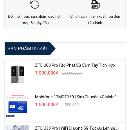
TẠI ĐÂY
Đổi mới hoặc sản phẩm cao hơn
Chịu trách nhiệm xuất hóa đơn
trong 5 ngày đầu
tài chính
SẢN PHẨM ƯU ĐÃI
ZTE U60 Pro | Bộ Phát 5G Cầm Tay Tích Hợp Công Nghệ WiFi 7, Pin 10000mAh
7.900.000₫
10.500.000₫
Mobifone 12MDT150 | Sim Chuyên 4G Mobifone Dung Lượng Cao 500GB/Tháng Gói 1 Năm
1.500.000₫
1.550.000₫
ZTE U30 Pro | WiFi Di Động 5G Tốc Độ Lên Đến 500Mbps, Màn Hình Cảm Ứng