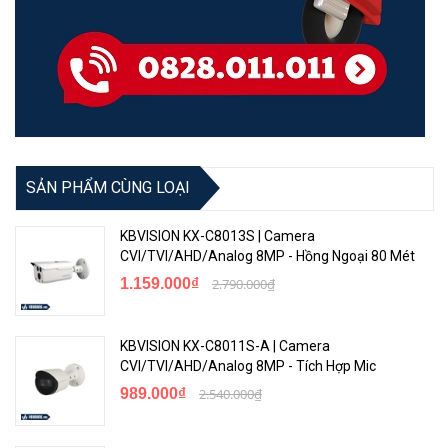
SẢN PHẨM CÙNG LOẠI
KBVISION KX-C8013S | Camera
CVI/TVI/AHD/Analog 8MP - Hồng Ngoại 80 Mét
1.159.000₫
2.790.000₫
KBVISION KX-C8011S-A | Camera
CVI/TVI/AHD/Analog 8MP - Tích Hợp Mic
989.000₫
2.540.000₫