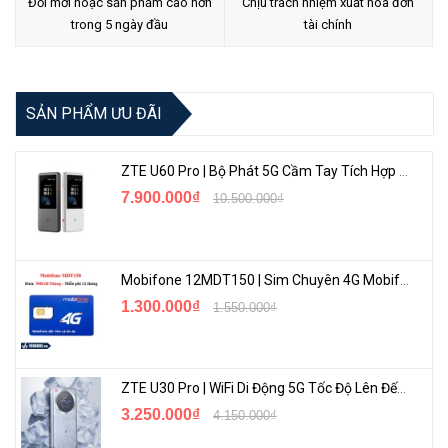
Đổi mới hoặc sản phẩm cao hơn
Chịu trách nhiệm xuất hóa đơn
trong 5 ngày đầu
tài chính
SẢN PHẨM ƯU ĐÃI
ZTE U60 Pro | Bộ Phát 5G Cầm Tay Tích Hợp Công Nghệ WiFi 7, Pin 10000mAh
7.900.000₫
10.500.000₫
Mobifone 12MDT150 | Sim Chuyên 4G Mobifone Dung Lượng Cao 500GB/Tháng Gói 1 Năm
1.300.000₫
1.550.000₫
ZTE U30 Pro | WiFi Di Động 5G Tốc Độ Lên Đến 500Mbps, Màn Hình Cảm Ứng
3.250.000₫
4.150.000₫