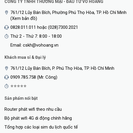
CÔNG TY TNHH THƯƠNG MẠI - ĐẦU TƯ VÕ HOÀNG
761/12 Lũy Bán Bích, Phường Phú Thọ Hòa, TP. Hồ Chí Minh
(Xem bản đồ)
0828.011.011 hoặc (028)7300.2021
Thứ 2 - Thứ 7: 8:00 - 18:00
Email: cskh@vohoang.vn
Khách mua sỉ & Đại lý
761/12 Lũy Bán Bích, P. Phú Thọ Hòa, TP. Hồ Chí Minh
0909.785.758 (Mr. Công)
⭐⭐⭐⭐⭐
Sản phẩm nổi bật
Router phát wifi theo nhu cầu
Bộ phát wifi 4G di động chính hãng
Tổng hợp các loại sim du lịch quốc tế