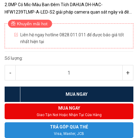
2.0MP Có Mic-Màu Ban Đêm Tích DAHUA DH-HAC-
HFW1239TLMP-A-LED-S2 giải pháp camera quan sát ngày và đêm
đều có màu nhờ trang bị đèn LED hoạt động theo độ nhạy sáng cực
Khuyến mãi hot
thấp 0.001Lux/F1.6 theo nhu cầu...
Liên hệ ngay hotline 0828.011.011 để được báo giá tốt
nhất hiện tại
Số lượng:
-
+
MUA NGAY
MUA NGAY
Giao Tận Nơi Hoặc Nhận Tại Cửa Hàng
TRẢ GÓP QUA THẺ
Visa, Master, JCB