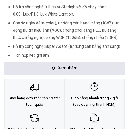
Hỗ trợ công nghệ full-color Starligh với độ nhạy sáng
0.001Lux/F1.6, Lux White Light on.
Chế độ ngày đêm(color), tự động cân bằng trắng (AWB), tự
động bù tín hiệu ảnh (AGC), chống chói sáng HLC, bù sáng
BLC, chống ngược sáng WDR (130dB), chống nhiễu (3DNR)
Hỗ trợ công nghệ Super Adapt (tự động cân bằng ánh sáng)
Tích hợp Mic ghi âm
Tích hợp đèn LED trợ sáng với khoảng cách 40m
Xem thêm
Ống kính cố định 3.6mm, chuẩn chống nước IP67, điện áp
DC12V, công suất 5W.
Chất liệu nhựa + kim loại, môi trường làm việc từ -40°C~+60°C
<Hotline: 0828.011.011 - (028)7300.2021 - VoHoang.vn>
Giao hàng & thu tiền tận nơi trên
Giao hàng nhanh trong 2 giờ
toàn quốc
(các quận nội thành HCM)
Tư vấn cách chọn loại camera và dịch vụ lắp đặt camera tận nơi:
TẠI ĐÂY