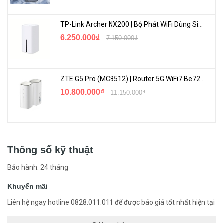
TP-Link Archer NX200 | Bộ Phát WiFi Dùng Sim 5G Tốc Độ Cao Mới FullBox
6.250.000₫
7.150.000₫
ZTE G5 Pro (MC8512) | Router 5G WiFi7 Be7200 Hỗ Trợ Băng Tần 6Ghz Cực Mạnh
10.800.000₫
11.150.000₫
Thông số kỹ thuật
Bảo hành: 24 tháng
Khuyến mãi
Liên hệ ngay hotline 0828.011.011 để được báo giá tốt nhất hiện tại