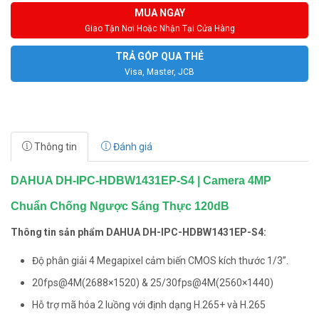
MUA NGAY
Giao Tận Nơi Hoặc Nhận Tại Cửa Hàng
TRẢ GÓP QUA THẺ
Visa, Master, JCB
Thông tin
Đánh giá
DAHUA DH-IPC-HDBW1431EP-S4 | Camera 4MP
Chuẩn Chống Ngược Sáng Thực 120dB
Thông tin sản phẩm DAHUA DH-IPC-HDBW1431EP-S4:
Độ phân giải 4 Megapixel cảm biến CMOS kích thước 1/3”.
20fps@4M(2688×1520) & 25/30fps@4M(2560×1440)
Hỗ trợ mã hóa 2 luồng với định dạng H.265+ và H.265