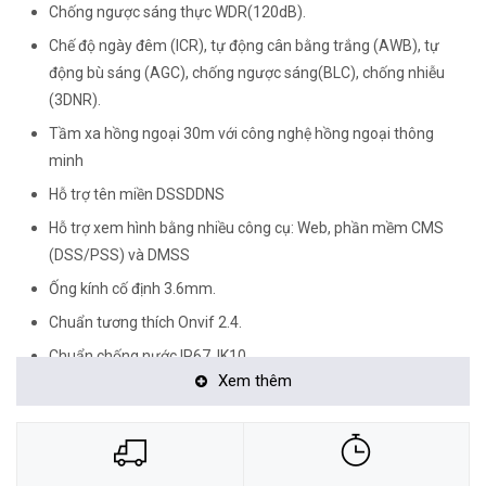
Chống ngược sáng thực WDR(120dB).
Chế độ ngày đêm (ICR), tự động cân bằng trắng (AWB), tự
động bù sáng (AGC), chống ngược sáng(BLC), chống nhiễu
(3DNR).
Tầm xa hồng ngoại 30m với công nghệ hồng ngoại thông
minh
Hỗ trợ tên miền DSSDDNS
Hỗ trợ xem hình bằng nhiều công cụ: Web, phần mềm CMS
(DSS/PSS) và DMSS
Ống kính cố định 3.6mm.
Chuẩn tương thích Onvif 2.4.
Chuẩn chống nước IP67, IK10.
Xem thêm
Điện áp DC12V hoặc PoE (802.3af), công suất 6W
Nhiệt độ hoạt động : -30° C ~ +60° C.
Chất liệu kim loại