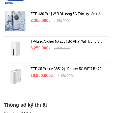
ZTE U30 Pro | WiFi Di Động 5G Tốc Độ Lên Đến 500Mbps, Màn Hình Cảm Ứng
3.250.000₫
4.150.000₫
TP-Link Archer NX200 | Bộ Phát WiFi Dùng Sim 5G Tốc Độ Cao Mới FullBox
6.250.000₫
7.150.000₫
ZTE G5 Pro (MC8512) | Router 5G WiFi7 Be7200 Hỗ Trợ Băng Tần 6Ghz Cực Mạnh
10.800.000₫
11.150.000₫
Thông số kỹ thuật