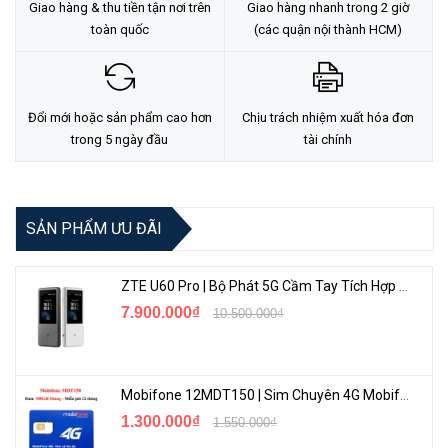
<Hotline: 0828.011.011 - (028)7300.2021 - VoHoang.vn>
Giao hàng & thu tiền tận nơi trên
Giao hàng nhanh trong 2 giờ
toàn quốc
(các quận nội thành HCM)
Tư vấn cách chọn loại camera và dịch vụ lắp đặt camera tận nơi:
TẠI ĐÂY
Đổi mới hoặc sản phẩm cao hơn
Chịu trách nhiệm xuất hóa đơn
trong 5 ngày đầu
tài chính
SẢN PHẨM ƯU ĐÃI
ZTE U60 Pro | Bộ Phát 5G Cầm Tay Tích Hợp Công Nghệ WiFi 7, Pin 10000mAh
7.900.000₫
10.500.000₫
Mobifone 12MDT150 | Sim Chuyên 4G Mobifone Dung Lượng Cao 500GB/Tháng Gói 1 Năm
1.300.000₫
1.550.000₫