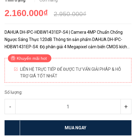
Tình trạng
Còn hàng
2.160.000₫
2.950.000₫
DAHUA DH-IPC-HDBW1431EP-S4 | Camera 4MP Chuẩn Chống
Ngược Sáng Thực 120dB Thông tin sản phẩm DAHUA DH-IPC-
HDBW1431EP-S4: Độ phân giải 4 Megapixel cảm biến CMOS kích
thước 1/3”. 20fps@4M(2688×1520) & 25/30fps@4M(2560×1440)
Khuyến mãi hot
Hỗ trợ mã hóa ...
LIÊN HỆ TRỰC TIẾP ĐỂ ĐƯỢC TƯ VẤN GIẢI PHÁP & HỖ
TRỢ GIÁ TỐT NHẤT
Số lượng:
-
+
MUA NGAY