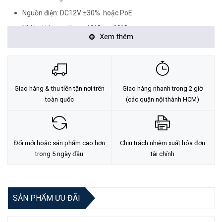
Nguồn điện: DC12V ±30% hoặc PoE.
Nhiệt độ hoạt động: -40°C ~ +60°C.
Xem thêm
Chất liệu: Kim loại + nhựa.
Tiêu chuẩn chống bụi nước: IP67 (thích hợp sử dụng trong nhà
và ngoài trời).
Tặng kèm chân đế.
Giao hàng & thu tiền tận nơi trên
Giao hàng nhanh trong 2 giờ
toàn quốc
(các quận nội thành HCM)
<Hotline: 0828.011.011 - (028)7300.2021 - VoHoang.vn>
Tư vấn cách chọn loại camera và dịch vụ lắp đặt camera tận nơi:
TẠI ĐÂY
Đổi mới hoặc sản phẩm cao hơn
Chịu trách nhiệm xuất hóa đơn
trong 5 ngày đầu
tài chính
Bảo hành
Bảo hành: 24 tháng
SẢN PHẨM ƯU ĐÃI
KHUYẾN MÃI