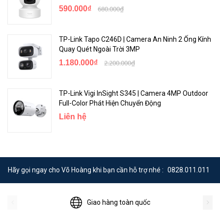
590.000₫
680.000₫
TP-Link Tapo C246D | Camera An Ninh 2 Ống Kính
Quay Quét Ngoài Trời 3MP
1.180.000₫
2.200.000₫
TP-Link Vigi InSight S345 | Camera 4MP Outdoor
Full-Color Phát Hiện Chuyển Động
Liên hệ
Hãy gọi ngay cho Võ Hoàng khi bạn cần hỗ trợ nhé :
0828.011.011
Giao hàng toàn quốc