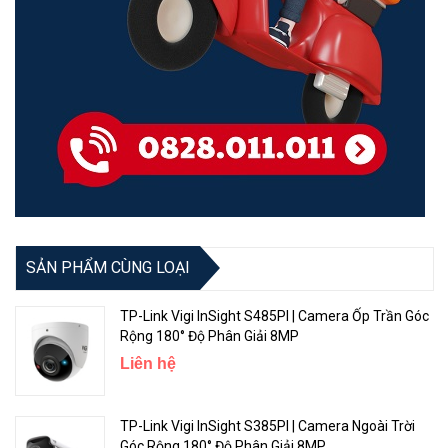
SẢN PHẨM CÙNG LOẠI
TP-Link Vigi InSight S485PI | Camera Ốp Trần Góc
Rộng 180° Độ Phân Giải 8MP
Liên hệ
TP-Link Vigi InSight S385PI | Camera Ngoài Trời
Góc Rộng 180° Độ Phân Giải 8MP