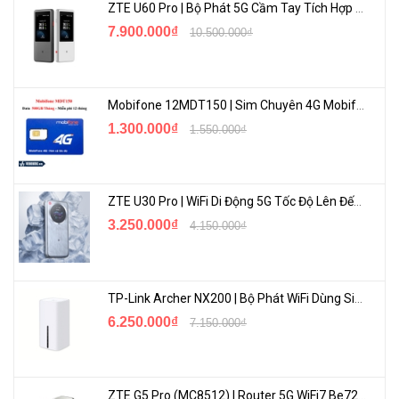
Liên hệ ngay hotline 0828.011.011 để được báo giá tốt nhất hiện tại
ZTE U60 Pro | Bộ Phát 5G Cầm Tay Tích Hợp Công Nghệ WiFi 7, Pin 10000mAh
7.900.000₫
10.500.000₫
Mobifone 12MDT150 | Sim Chuyên 4G Mobifone Dung Lượng Cao 500GB/Tháng Gói 1 Năm
1.300.000₫
1.550.000₫
ZTE U30 Pro | WiFi Di Động 5G Tốc Độ Lên Đến 500Mbps, Màn Hình Cảm Ứng
3.250.000₫
4.150.000₫
TP-Link Archer NX200 | Bộ Phát WiFi Dùng Sim 5G Tốc Độ Cao Mới FullBox
6.250.000₫
7.150.000₫
ZTE G5 Pro (MC8512) | Router 5G WiFi7 Be7200 Hỗ Trợ Băng Tần 6Ghz Cực Mạnh