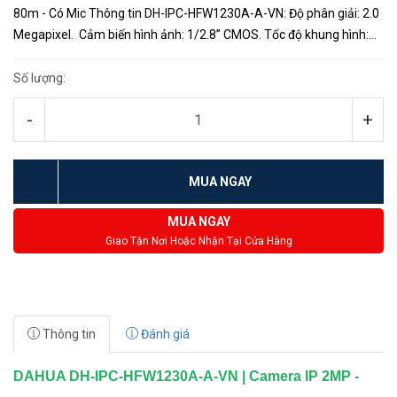
80m - Có Mic Thông tin DH-IPC-HFW1230A-A-VN: Độ phân giải: 2.0
Megapixel. Cảm biến hình ảnh: 1/2.8” CMOS. Tốc độ khung hình:
25/30fps@1080P. Chuẩn nén hình ảnh: H265+. Chế độ ngày...
Số lượng:
-
+
MUA NGAY
MUA NGAY
Giao Tận Nơi Hoặc Nhận Tại Cửa Hàng
Thông tin
Đánh giá
DAHUA DH-IPC-HFW1230A-A-VN | Camera IP 2MP -