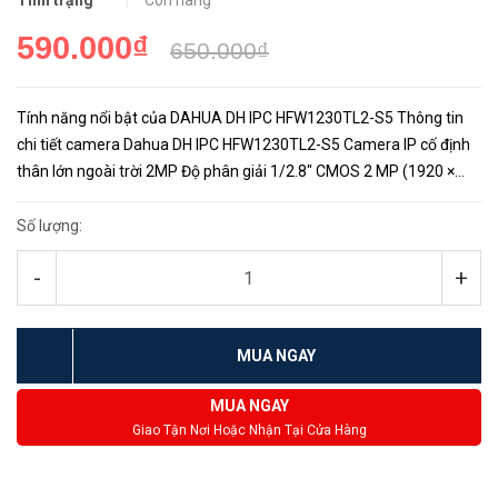
Tình trạng
Còn hàng
590.000₫
650.000₫
Tính năng nổi bật của DAHUA DH IPC HFW1230TL2-S5 Thông tin
chi tiết camera Dahua DH IPC HFW1230TL2-S5 Camera IP cố định
thân lớn ngoài trời 2MP Độ phân giải 1/2.8″ CMOS 2 MP (1920 ×
1080)@25/30 fps Chuẩn nén H.265+, siêu tiết kiệm băng thông...
Số lượng:
-
+
MUA NGAY
MUA NGAY
Giao Tận Nơi Hoặc Nhận Tại Cửa Hàng