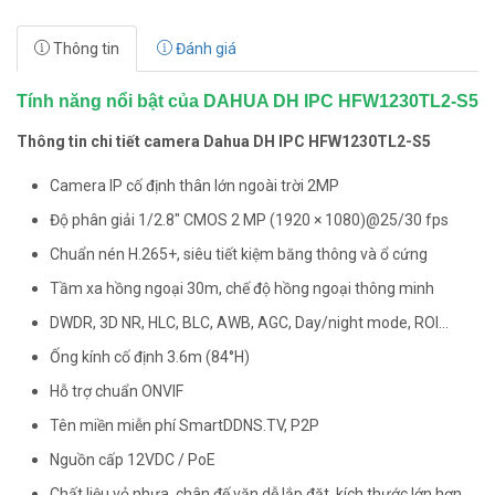
Thông tin
Đánh giá
Tính năng nổi bật của DAHUA DH IPC HFW1230TL2-S5
Thông tin chi tiết camera
Dahua DH IPC HFW1230TL2-S5
Camera IP cố định thân lớn ngoài trời 2MP
Độ phân giải 1/2.8″ CMOS 2 MP (1920 × 1080)@25/30 fps
Chuẩn nén H.265+, siêu tiết kiệm băng thông và ổ cứng
Tầm xa hồng ngoại 30m, chế độ hồng ngoại thông minh
DWDR, 3D NR, HLC, BLC, AWB, AGC, Day/night mode, ROI…
Ống kính cố định 3.6m (84°H)
Hỗ trợ chuẩn ONVIF
Tên miền miễn phí SmartDDNS.TV, P2P
Nguồn cấp 12VDC / PoE
Chất liệu vỏ nhựa, chân đế vặn dễ lắp đặt, kích thước lớn hơn