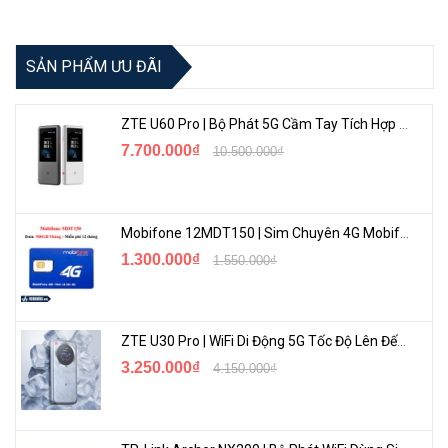
SẢN PHẨM ƯU ĐÃI
ZTE U60 Pro | Bộ Phát 5G Cầm Tay Tích Hợp Công Nghệ WiFi 7, Pin 10000mAh
7.700.000₫
10.500.000₫
Mobifone 12MDT150 | Sim Chuyên 4G Mobifone Dung Lượng Cao 500GB/Tháng Gói 1 Năm
1.300.000₫
1.550.000₫
ZTE U30 Pro | WiFi Di Động 5G Tốc Độ Lên Đến 500Mbps, Màn Hình Cảm Ứng
3.250.000₫
4.150.000₫