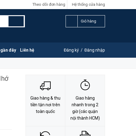
Theo dõi đơn hàng
Hệ thống cửa hàng
LIÊN HỆ ĐẶT HÀNG
Y
0828.011.011
Giỏ hàng
 gần đây
Liên hệ
Đăng ký
/
Đăng nhập
Nhớ
Giao hàng & thu
Giao hàng
tiền tận nơi trên
nhanh trong 2
toàn quốc
giờ (các quận
nội thành HCM)