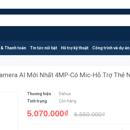
DAHUA DH-IPC-HFW2441TP-ZS | Camera AI Mới Nhất 4MP-Có Mic-Hỗ Trợ Thẻ Nhớ
MUA NGA
 & Thanh toán
Tin tức nổi bật
Hỗ trợ kỹ thuật
Công trình và dự án
mera AI Mới Nhất 4MP-Có Mic-Hỗ Trợ Thẻ 
Thương hiệu
Dahua
Tình trạng
Còn hàng
5.070.000₫
6.550.000₫