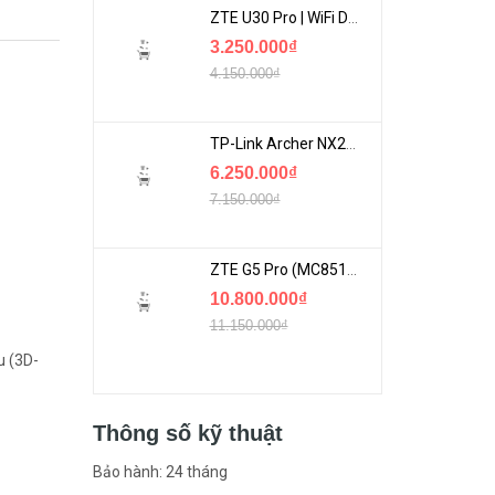
ZTE U30 Pro | WiFi Di Động 5G Tốc Độ Lên Đến 500Mbps, Màn Hình Cảm Ứng
3.250.000₫
4.150.000₫
TP-Link Archer NX200 | Bộ Phát WiFi Dùng Sim 5G Tốc Độ Cao Mới FullBox
6.250.000₫
7.150.000₫
ZTE G5 Pro (MC8512) | Router 5G WiFi7 Be7200 Hỗ Trợ Băng Tần 6Ghz Cực Mạnh
10.800.000₫
11.150.000₫
u (3D-
Thông số kỹ thuật
Bảo hành: 24 tháng