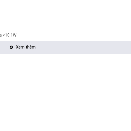
đa <10.1W
Xem thêm
 (Chrome, Firefox,..)
>
era tận nơi:
TẠI ĐÂY