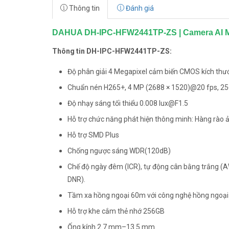
Thông tin
Đánh giá
DAHUA DH-IPC-HFW2441TP-ZS | Camera AI M
Thông tin DH-IPC-HFW2441TP-ZS:
Độ phân giải 4 Megapixel cảm biến CMOS kích thướ
Chuẩn nén H265+, 4 MP (2688 × 1520)@20 fps, 
Độ nhạy sáng tối thiểu 0.008 lux@F1.5
Hỗ trợ chức năng phát hiện thông minh: Hàng rào ảo
Hỗ trợ SMD Plus
Chống ngược sáng WDR(120dB)
Chế độ ngày đêm (ICR), tự động cân bằng trắng (A
DNR).
Tầm xa hồng ngoại 60m với công nghệ hồng ngoại
Hỗ trợ khe cắm thẻ nhớ 256GB
Ống kính 2.7 mm–13.5 mm.