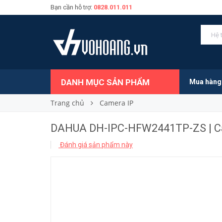
Bạn cần hỗ trợ:
0828.011.011
5.070.000₫
Giá bán:
DANH MỤC SẢN PHẨM
Mua hàng
Trang chủ
Camera IP
DAHUA DH-IPC-HFW2441TP-ZS | Ca
Đánh giá sản phẩm này