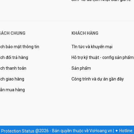
SÁCH CHUNG
KHÁCH HÀNG
ch bảo mật thông tin
TIn tức và khuyến mại
ch đổi trả hàng
Hỗ trợ kỹ thuật - config sản phẩm
ách thanh toán
Sản phẩm
ách giao hàng
Công trình và dự án gần đây
ẫn mua hàng
@2026 - Bản quyền thuộc về VoHoang.vn
|
✦
Hotline