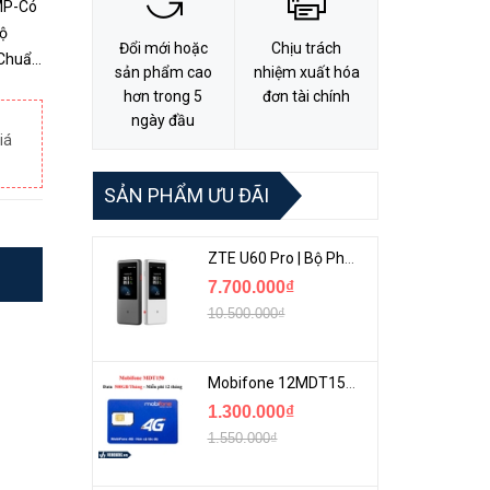
MP-Có
Đổi mới hoặc
Chịu trách
 Chuẩn
sản phẩm cao
nhiệm xuất hóa
5/30
hơn trong 5
đơn tài chính
ngày đầu
iá
SẢN PHẨM ƯU ĐÃI
ZTE U60 Pro | Bộ Phát 5G Cầm Tay Tích Hợp Công Nghệ WiFi 7, Pin 10000mAh
7.700.000₫
10.500.000₫
Mobifone 12MDT150 | Sim Chuyên 4G Mobifone Dung Lượng Cao 500GB/Tháng Gói 1 Năm
1.300.000₫
1.550.000₫