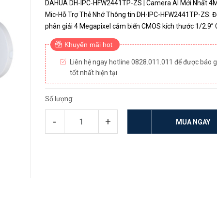
DAHUA DH-IPC-HFW2441TP-ZS | Camera AI Mới Nhất 4
Mic-Hỗ Trợ Thẻ Nhớ Thông tin DH-IPC-HFW2441TP-ZS: Độ
phân giải 4 Megapixel cảm biến CMOS kích thước 1/2.9”
nén H265+, 4 MP (2688 × 1520)@20 fps, 2560×1440@2
Khuyến mãi hot
fps Độ nhạy sáng tối...
Liên hệ ngay hotline 0828.011.011 để được báo g
tốt nhất hiện tại
Số lượng:
-
+
MUA NGAY