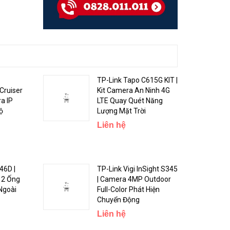
TP-Link Tapo C615G KIT |
Cruiser
Kit Camera An Ninh 4G
a IP
LTE Quay Quét Năng
ộ
Lượng Mặt Trời
Liên hệ
46D |
TP-Link Vigi InSight S345
 2 Ống
| Camera 4MP Outdoor
Ngoài
Full-Color Phát Hiện
Chuyển Động
Liên hệ