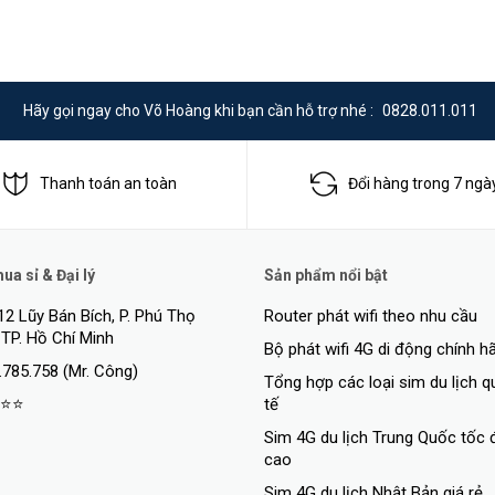
Hãy gọi ngay cho Võ Hoàng khi bạn cần hỗ trợ nhé :
0828.011.011
Thanh toán an toàn
Đổi hàng trong 7 ngà
a sỉ & Đại lý
Sản phẩm nổi bật
12 Lũy Bán Bích, P. Phú Thọ
Router phát wifi theo nhu cầu
 TP. Hồ Chí Minh
Bộ phát wifi 4G di động chính h
.785.758 (Mr. Công)
Tổng hợp các loại sim du lịch 
⭐⭐
tế
Sim 4G du lịch Trung Quốc tốc 
cao
Sim 4G du lịch Nhật Bản giá rẻ