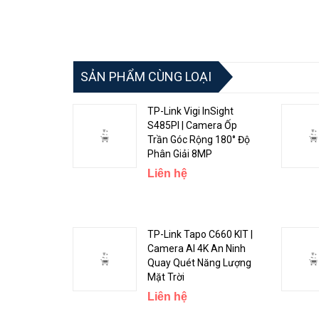
SẢN PHẨM CÙNG LOẠI
TP-Link Vigi InSight
S485PI | Camera Ốp
Trần Góc Rộng 180° Độ
Phân Giải 8MP
Liên hệ
TP-Link Tapo C660 KIT |
Camera AI 4K An Ninh
Quay Quét Năng Lượng
Mặt Trời
Liên hệ