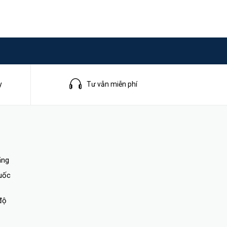
y
Tư vẫn miễn phí
ãng
quốc
độ