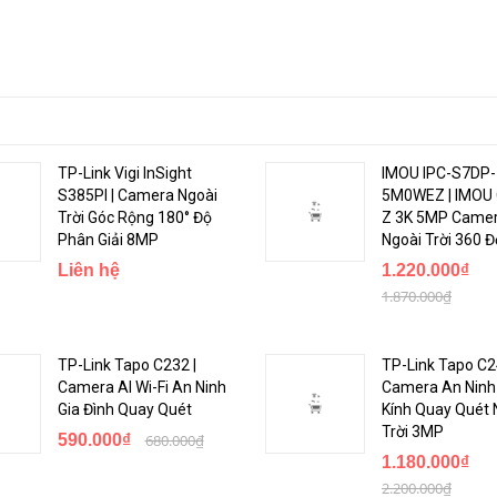
TP-Link Vigi InSight
IMOU IPC-S7DP-
S385PI | Camera Ngoài
5M0WEZ | IMOU 
Trời Góc Rộng 180° Độ
Z 3K 5MP Camer
Phân Giải 8MP
Ngoài Trời 360 Đ
Liên hệ
1.220.000₫
1.870.000₫
TP-Link Tapo C232 |
TP-Link Tapo C2
Camera AI Wi-Fi An Ninh
Camera An Ninh
Gia Đình Quay Quét
Kính Quay Quét 
Trời 3MP
590.000₫
680.000₫
1.180.000₫
2.200.000₫