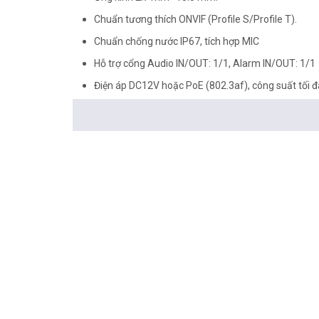
Chuẩn tương thích ONVIF (Profile S/Profile T).
Chuẩn chống nước IP67, tích hợp MIC
Hỗ trợ cổng Audio IN/OUT: 1/1, Alarm IN/OUT: 1/1
Điện áp DC12V hoặc PoE (802.3af), công suất tối 
Nhiệt độ hoạt động : -40° C ~ +60° C.
Chất liệu kim loại
IK10 (Tùy chọn)
Hỗ trợ xem qua giao diện Web mà không cần plug-in
<Hotline: 0828.011.011 - (028)7300.2021 - VoHoang.vn
Tư vấn cách chọn loại camera và dịch vụ lắp đặt cam