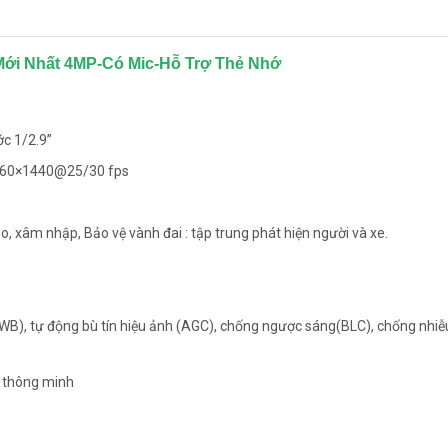
ới Nhất 4MP-Có Mic-Hỗ Trợ Thẻ Nhớ
c 1/2.9”
2560×1440@25/30 fps
, xâm nhập, Bảo vệ vành đai : tập trung phát hiện người và xe.
WB), tự động bù tín hiệu ảnh (AGC), chống ngược sáng(BLC), chống nhiễ
 thông minh