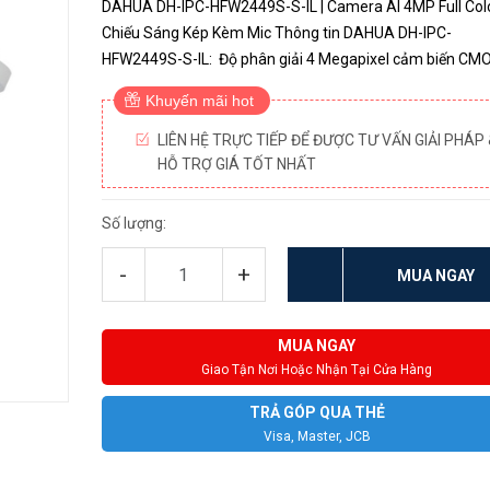
DAHUA DH-IPC-HFW2449S-S-IL | Camera AI 4MP Full Col
Chiếu Sáng Kép Kèm Mic Thông tin DAHUA DH-IPC-
HFW2449S-S-IL: Độ phân giải 4 Megapixel cảm biến CMOS
kích thước 1/3” Chuẩn nén H265+, 4 MP (2688 × 1520)
Khuyến mãi hot
fps, 2560×1440@25/30...
LIÊN HỆ TRỰC TIẾP ĐỂ ĐƯỢC TƯ VẤN GIẢI PHÁP 
HỖ TRỢ GIÁ TỐT NHẤT
Số lượng:
-
+
MUA NGAY
MUA NGAY
Giao Tận Nơi Hoặc Nhận Tại Cửa Hàng
TRẢ GÓP QUA THẺ
Visa, Master, JCB