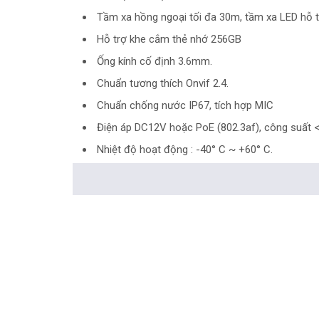
Tầm xa hồng ngoại tối đa 30m, tầm xa LED hỗ t
Hỗ trợ khe cắm thẻ nhớ 256GB
Ống kính cố định 3.6mm.
Chuẩn tương thích Onvif 2.4.
Chuẩn chống nước IP67, tích hợp MIC
Điện áp DC12V hoặc PoE (802.3af), công suất 
Nhiệt độ hoạt động : -40° C ~ +60° C.
Chất liệu kim loại
Hỗ trợ xem qua giao diện Web mà không cần plug
<Hotline: 0828.011.011 - (028)7300.2021 - VoHoang.vn
Tư vấn cách chọn loại camera và dịch vụ lắp đặt cam