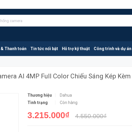
DAHUA DH-IPC-HFW2449S-S-IL | Camera AI 4MP Full Color Chiếu Sáng Kép Kèm Mic
MUA NGA
 & Thanh toán
Tin tức nổi bật
Hỗ trợ kỹ thuật
Công trình và dự án
mera AI 4MP Full Color Chiếu Sáng Kép Kèm
Thương hiệu
Dahua
Tình trạng
Còn hàng
3.215.000₫
4.550.000₫