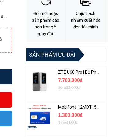
or
Đổi mới hoặc
Chịu trách
sản phẩm cao
nhiệm xuất hóa
@20
hơn trong 5
đơn tài chính
ngày đầu
&
SẢN PHẨM ƯU ĐÃI
ZTE U60 Pro | Bộ Phát 5G Cầm Tay Tích Hợp Công Nghệ WiFi 7, Pin 10000mAh
7.700.000₫
10.500.000₫
Mobifone 12MDT150 | Sim Chuyên 4G Mobifone Dung Lượng Cao 500GB/Tháng Gói 1 Năm
1.300.000₫
1.550.000₫