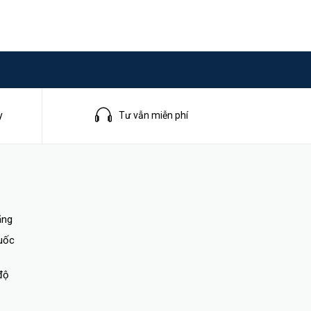
y
Tư vẫn miễn phí
ãng
quốc
độ