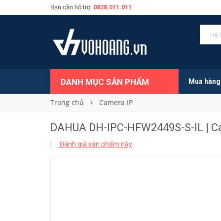
Bạn cần hỗ trợ:
0828.011.011
3.215.000₫
Giá bán:
DANH MỤC SẢN PHẨM
Mua hàng
Trang chủ
Camera IP
DAHUA DH-IPC-HFW2449S-S-IL | Ca
Đánh giá sản phẩm này