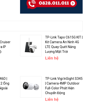
TP-Link Tapo C615G KIT |
Cruiser
Kit Camera An Ninh 4G
a IP
LTE Quay Quét Năng
ộ
Lượng Mặt Trời
Liên hệ
46D |
TP-Link Vigi InSight S345
 2 Ống
| Camera 4MP Outdoor
Ngoài
Full-Color Phát Hiện
Chuyển Động
Liên hệ