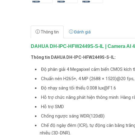
Thông tin
Đánh giá
DAHUA DH-IPC-HFW2449S-S-IL | Camera AI 4
Thông tin DAHUA DH-IPC-HFW2449S-S-IL:
Độ phân giải 4 Megapixel cảm biến CMOS kích t
Chuẩn nén H265+, 4 MP (2688 × 1520)@20 fps
Độ nhạy sáng tối thiểu 0.008 lux@F1.6
Hỗ trợ chức năng phát hiện thông minh: Hàng rào
Hỗ trợ SMD
Chống ngược sáng WDR(120dB)
Chế độ ngày đêm (ICR), tự động cân bằng trắng
nhiễu (3D-DNR).