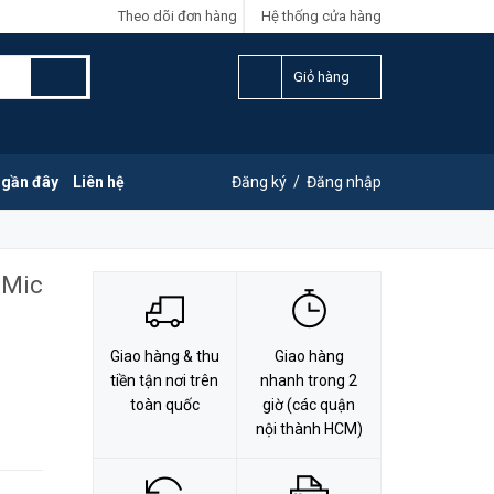
Theo dõi đơn hàng
Hệ thống cửa hàng
LIÊN HỆ ĐẶT HÀNG
Y
0828.011.011
Giỏ hàng
 gần đây
Liên hệ
Đăng ký
/
Đăng nhập
 Mic
Giao hàng & thu
Giao hàng
tiền tận nơi trên
nhanh trong 2
toàn quốc
giờ (các quận
nội thành HCM)