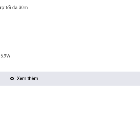
rợ tối đa 30m
<5.9W
Xem thêm
-in (Chrome, Firefox,..), hỗ trợ POE
>
era tận nơi:
TẠI ĐÂY