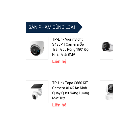
SẢN PHẨM CÙNG LOẠI
TP-Link Vigi InSight
S485PI | Camera Ốp
Trần Góc Rộng 180° Độ
Phân Giải 8MP
Liên hệ
TP-Link Tapo C660 KIT |
Camera AI 4K An Ninh
Quay Quét Năng Lượng
Mặt Trời
Liên hệ