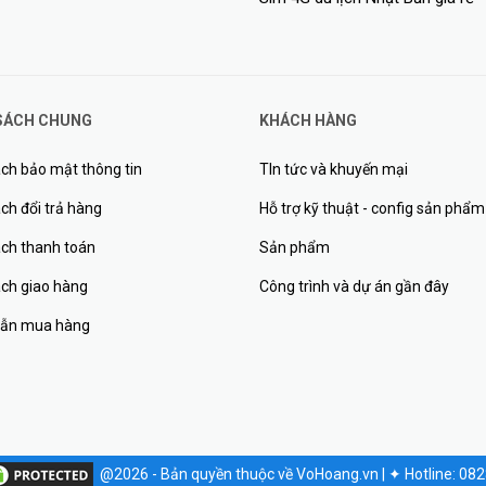
SÁCH CHUNG
KHÁCH HÀNG
ch bảo mật thông tin
TIn tức và khuyến mại
ch đổi trả hàng
Hỗ trợ kỹ thuật - config sản phẩm
ách thanh toán
Sản phẩm
ách giao hàng
Công trình và dự án gần đây
ẫn mua hàng
@2026 - Bản quyền thuộc về VoHoang.vn
|
✦
Hotline: 08