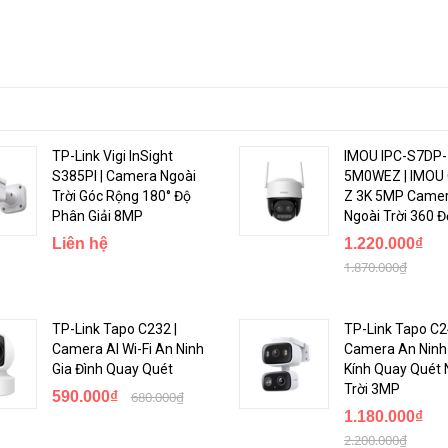
TP-Link Vigi InSight
IMOU IPC-S7DP-
S385PI | Camera Ngoài
5M0WEZ | IMOU 
Trời Góc Rộng 180° Độ
Z 3K 5MP Camer
Phân Giải 8MP
Ngoài Trời 360 Đ
Liên hệ
1.220.000₫
1.870.000₫
TP-Link Tapo C232 |
TP-Link Tapo C2
Camera AI Wi-Fi An Ninh
Camera An Ninh
Gia Đình Quay Quét
Kính Quay Quét 
Trời 3MP
590.000₫
680.000₫
1.180.000₫
2.200.000₫