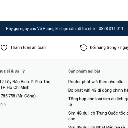
Hãy gọi ngay cho Võ Hoàng khi bạn cần hỗ trợ nhé :
0828.011.011
Thanh toán an toàn
Đổi hàng trong 7 ngà
a sỉ & Đại lý
Sản phẩm nổi bật
12 Lũy Bán Bích, P. Phú Thọ
Router phát wifi theo nhu cầu
 TP. Hồ Chí Minh
Bộ phát wifi 4G di động chính h
.785.758 (Mr. Công)
Tổng hợp các loại sim du lịch 
⭐⭐
tế
Sim 4G du lịch Trung Quốc tốc 
cao
Sim 4G du lịch Nhật Bản giá rẻ