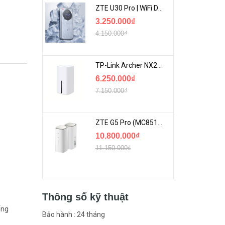
ZTE U30 Pro | WiFi Di Động 5G Tốc Độ Lên Đến 500Mbps, Màn Hình Cảm Ứng
3.250.000₫
4.150.000₫
TP-Link Archer NX200 | Bộ Phát WiFi Dùng Sim 5G Tốc Độ Cao Mới FullBox
6.250.000₫
7.150.000₫
ZTE G5 Pro (MC8512) | Router 5G WiFi7 Be7200 Hỗ Trợ Băng Tần 6Ghz Cực Mạnh
10.800.000₫
11.150.000₫
Thông số kỹ thuật
ống
Bảo hành : 24 tháng