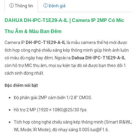
Thông tin
Đánh giá
DAHUA DH-IPC-T1E29-A-IL | Camera IP 2MP Có Mic
Thu Âm & Màu Ban Đêm
Camera IP
DH-IPC-T1E29-A-IL
là mẫu camera thế hệ mới được
tích hợp công nghệ chiếu sáng kép thông minh giúp hình ảnh luôn
có màu dù ngày hay đêm. Ngoài ra
Dahua DH-IPC-T1E29-A-IL
còn hỗ trợ MIC thu âm, mọi sự kiện tại đó sẽ được bạn theo dõi 1
cách sinh động nhất.
Đặc điểm nổi bật
Độ phân giải 2MP cảm biến 1/2.8″ CMOS.
Hỗ trợ 2 MP (1920 × 1080)@25/30 fps
Tích hợp công nghệ chiếu sáng kép thông minh (Smart IR&WL;
WL Mode; IR Mode), độ nhạy sáng 0.005 lux@F1.6.