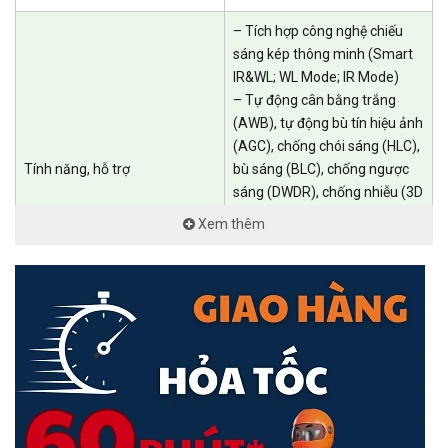
– Tích hợp công nghệ chiếu
sáng kép thông minh (Smart
IR&WL; WL Mode; IR Mode)
– Tự động cân bằng trắng
(AWB), tự động bù tín hiệu ảnh
(AGC), chống chói sáng (HLC),
Tính năng, hỗ trợ
bù sáng (BLC), chống ngược
sáng (DWDR), chống nhiễu (3D
NR)
Xem thêm
– Tính năng Phát hiện con
người
– Tích hợp sẵn MIC.
– Tiêu chuẩn chống nước IP67
Nguồn điện
12 VDC/PoE (802.3af)
198.9 mm × 80.2 mm × 76.2
Kích thước
mm