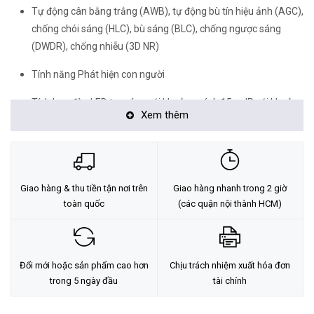
Tự động cân bằng trắng (AWB), tự động bù tín hiệu ảnh (AGC),
chống chói sáng (HLC), bù sáng (BLC), chống ngược sáng
(DWDR), chống nhiễu (3D NR)
Tính năng Phát hiện con người
Tích hợp đèn LED trợ sáng với khoảng cách 15m, IR với khoảng
Xem thêm
cách 30m.
Ống kính cố định 3.6mm (2.8mm tùy chọn). Tích hợp sẵn MIC.
Hỗ trợ ONVIF (Profile S & Profile T)
Giao hàng & thu tiền tận nơi trên
Giao hàng nhanh trong 2 giờ
Điện áp 12 VDC/PoE (802.3af), công suất max. 4.2W. Không hỗ
toàn quốc
(các quận nội thành HCM)
trợ khe thẻ nhớ
Chất liệu nhựa. IP67, môi trường làm việc từ -40°C ~ +50°C
Đổi mới hoặc sản phẩm cao hơn
Chịu trách nhiệm xuất hóa đơn
<Hotline: 0828.011.011 - (028)7300.2021 - VoHoang.vn>
trong 5 ngày đầu
tài chính