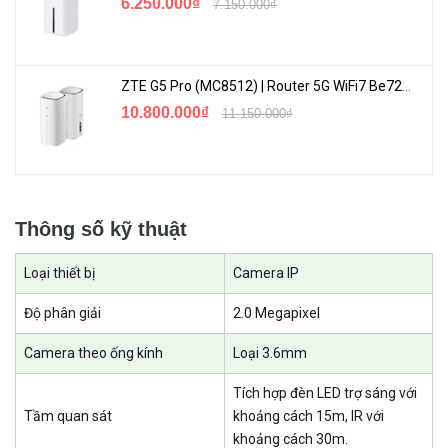
6.250.000₫
7.150.000₫
ZTE G5 Pro (MC8512) | Router 5G WiFi7 Be7200 Hỗ Trợ Băng Tần 6Ghz Cực Mạnh
10.800.000₫
11.150.000₫
Thông số kỹ thuật
Loại thiết bị
Camera IP
Độ phân giải
2.0 Megapixel
Camera theo ống kính
Loại 3.6mm
Tích hợp đèn LED trợ sáng với
Tầm quan sát
khoảng cách 15m, IR với
khoảng cách 30m.