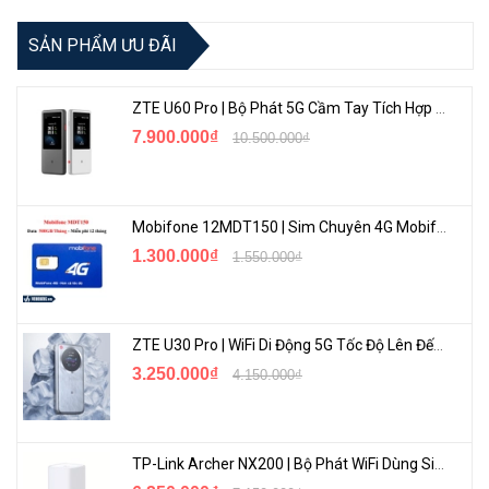
SẢN PHẨM ƯU ĐÃI
ZTE U60 Pro | Bộ Phát 5G Cầm Tay Tích Hợp Công Nghệ WiFi 7, Pin 10000mAh
7.900.000₫
10.500.000₫
Mobifone 12MDT150 | Sim Chuyên 4G Mobifone Dung Lượng Cao 500GB/Tháng Gói 1 Năm
1.300.000₫
1.550.000₫
ZTE U30 Pro | WiFi Di Động 5G Tốc Độ Lên Đến 500Mbps, Màn Hình Cảm Ứng
3.250.000₫
4.150.000₫
TP-Link Archer NX200 | Bộ Phát WiFi Dùng Sim 5G Tốc Độ Cao Mới FullBox