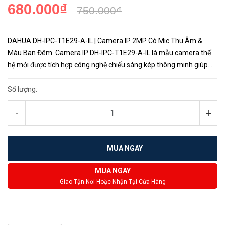
680.000₫
750.000₫
DAHUA DH-IPC-T1E29-A-IL | Camera IP 2MP Có Mic Thu Âm &
Màu Ban Đêm Camera IP DH-IPC-T1E29-A-IL là mẫu camera thế
hệ mới được tích hợp công nghệ chiếu sáng kép thông minh giúp
hình ảnh luôn có màu dù ngày hay đêm. Ngoài ra Dahua&nbs...
Số lượng:
-
+
MUA NGAY
MUA NGAY
Giao Tận Nơi Hoặc Nhận Tại Cửa Hàng