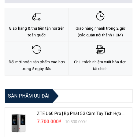
• Bộ nhớ lưu trữ thiết bị mạng 1K
• Nguồn: DC51V/1.25A
• Chống sét: 2KV
Giao hàng & thu tiền tận nơi trên
Giao hàng nhanh trong 2 giờ
• Kích thước (mm): 100x100x26
toàn quốc
(các quận nội thành HCM)
• Khối lượng: 259g
Model
DH-PFS3005-4P-58
Đổi mới hoặc sản phẩm cao hơn
Chịu trách nhiệm xuất hóa đơn
1 x 10/100 Base-T
trong 5 ngày đầu
tài chính
Ethernet Port
4 x 10/100 Base-T (PoE
power supply)
SẢN PHẨM ƯU ĐÃI
PoE Power Consumption
Each power ≤30W, Total≤58W
PoE Protocol
IEEE802.3af, IEEE802.3at
ZTE U60 Pro | Bộ Phát 5G Cầm Tay Tích Hợp Công Nghệ WiFi 7, Pin 10000mAh
7.700.000₫
10.500.000₫
Switching Capacity
1Gbps
Packet Forwarding Rate
744Kpps