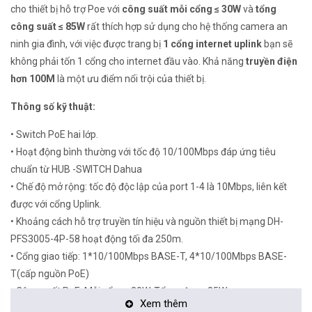
cho thiết bị hỗ trợ Poe với
công suất mỗi cổng ≤ 30W
và
tổng
công suất ≤ 85W
rất thích hợp sử dụng cho hệ thống camera an
ninh gia đình, với việc được trang bị
1 cổng internet uplink
bạn sẽ
không phải tốn 1 cổng cho internet đầu vào. Khả năng
truyền điện
hơn 100M
là một ưu điểm nổi trội của thiết bị.
Thông số kỹ thuật:
• Switch PoE hai lớp.
• Hoạt động bình thường với tốc độ 10/100Mbps đáp ứng tiêu
chuẩn từ HUB -SWITCH Dahua
• Chế độ mở rộng: tốc độ độc lập của port 1-4 là 10Mbps, liên kết
được với cổng Uplink.
• Khoảng cách hỗ trợ truyền tín hiệu và nguồn thiết bị mạng DH-
PFS3005-4P-58 hoạt động tối đa 250m.
• Cổng giao tiếp: 1*10/100Mbps BASE-T, 4*10/100Mbps BASE-
T(cấp nguồn PoE)
• Công suất PoE: Mỗi cổng ≤30W, Tổng cộng ≤85W
Xem thêm
• Khả năng chuyển đổi: 1G.