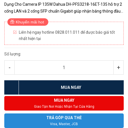
Dụng Cho Camera IP 135W Dahua DH-PFS3218-16ET-135 hỗ trợ 2
cổng LAN và 2 cổng SFP chuẩn Gigabit giúp nhận băng thông đầu
và tối ưu cũng như chuyển tiếp đến các thiết bị khác dễ dàng
Khuyến mãi hot
Thôn...
Liên hệ ngay hotline 0828.011.011 để được báo giá tốt
nhất hiện tại
Số lượng:
-
+
MUA NGAY
MUA NGAY
Giao Tận Nơi Hoặc Nhận Tại Cửa Hàng
TRẢ GÓP QUA THẺ
Visa, Master, JCB