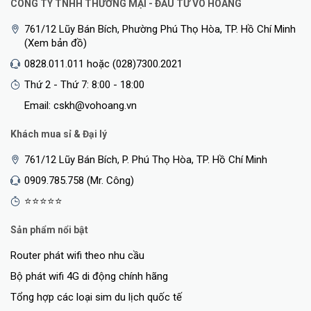
CÔNG TY TNHH THƯƠNG MẠI - ĐẦU TƯ VÕ HOÀNG
761/12 Lũy Bán Bích, Phường Phú Thọ Hòa, TP. Hồ Chí Minh
(Xem bản đồ)
0828.011.011 hoặc (028)7300.2021
Thứ 2 - Thứ 7: 8:00 - 18:00
Email: cskh@vohoang.vn
Khách mua sỉ & Đại lý
761/12 Lũy Bán Bích, P. Phú Thọ Hòa, TP. Hồ Chí Minh
0909.785.758 (Mr. Công)
⭐⭐⭐⭐⭐
Sản phẩm nổi bật
Router phát wifi theo nhu cầu
Bộ phát wifi 4G di động chính hãng
Tổng hợp các loại sim du lịch quốc tế