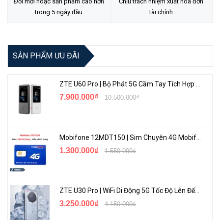
Đổi mới hoặc sản phẩm cao hơn
Chịu trách nhiệm xuất hóa đơn
trong 5 ngày đầu
tài chính
SẢN PHẨM ƯU ĐÃI
ZTE U60 Pro | Bộ Phát 5G Cầm Tay Tích Hợp Công Nghệ WiFi 7, Pin 10000mAh
7.900.000₫
10.500.000₫
Mobifone 12MDT150 | Sim Chuyên 4G Mobifone Dung Lượng Cao 500GB/Tháng Gói 1 Năm
1.300.000₫
1.550.000₫
ZTE U30 Pro | WiFi Di Động 5G Tốc Độ Lên Đến 500Mbps, Màn Hình Cảm Ứng
3.250.000₫
4.150.000₫