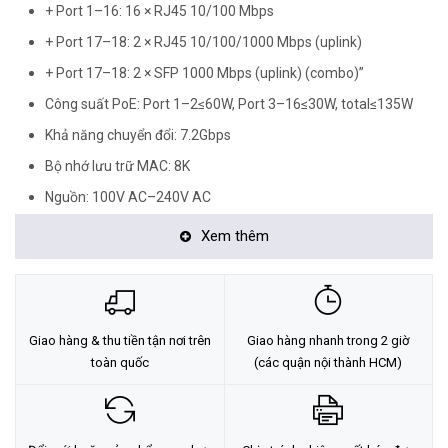
+ Port 1–16: 16 × RJ45 10/100 Mbps
+ Port 17–18: 2 × RJ45 10/100/1000 Mbps (uplink)
+ Port 17–18: 2 × SFP 1000 Mbps (uplink) (combo)”
Công suất PoE: Port 1–2≤60W, Port 3–16≤30W, total≤135W
Khả năng chuyển đổi: 7.2Gbps
Bộ nhớ lưu trữ MAC: 8K
Nguồn: 100V AC–240V AC
Chống sét: 4KV
Xem thêm
Kích thước (mm): 440 × 300 × 44
Nhiệt độ hoạt động từ –10 to 55°C
<Hotline: 0828.011.011 - (028)7300.2021 - VoHoang.vn>
Giao hàng & thu tiền tận nơi trên
Giao hàng nhanh trong 2 giờ
Tư vấn cách chọn loại camera và dịch vụ lắp đặt camera tận nơi:
toàn quốc
(các quận nội thành HCM)
TẠI ĐÂY