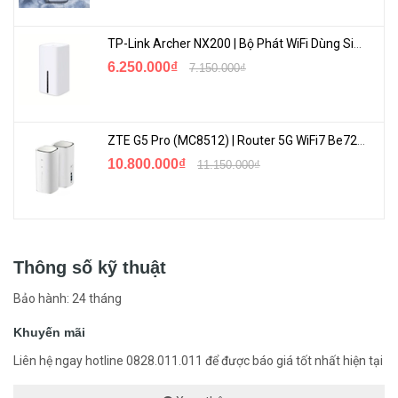
TP-Link Archer NX200 | Bộ Phát WiFi Dùng Sim 5G Tốc Độ Cao Mới FullBox
6.250.000₫
7.150.000₫
ZTE G5 Pro (MC8512) | Router 5G WiFi7 Be7200 Hỗ Trợ Băng Tần 6Ghz Cực Mạnh
10.800.000₫
11.150.000₫
Thông số kỹ thuật
Bảo hành: 24 tháng
Khuyến mãi
Liên hệ ngay hotline 0828.011.011 để được báo giá tốt nhất hiện tại