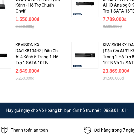
Kênh - Hỗ Trợ Chuẩn
AI HD Analog 8 K
Onvif
Trợ 1 SATA 16T
1.550.000₫
7.789.000₫
3.250.000₫
9.500.000₫
KBVISION KX-
KBVISION KX-DA
DAi2K8104H3 | Đầu Ghi
| Đầu Ghi AI 32 
AI 4 Kênh 5 Trong 1-Hỗ
Trong 1-Hỗ Trợ 
Trợ 1 SATA 10TB
10TB Và 1 eSA
2.649.000₫
23.869.000₫
5.250.000₫
31.500.000₫
Hãy gọi ngay cho Võ Hoàng khi bạn cần hỗ trợ nhé :
0828.011.011
Thanh toán an toàn
Đổi hàng trong 7 ngà