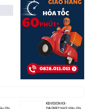
KBVISION KX-
ầu Ghi
DAi2K8216H3 | Đầu Ghi