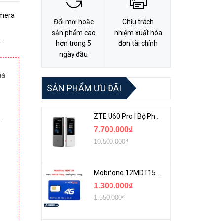
amera
Đổi mới hoặc
Chịu trách
sản phẩm cao
nhiệm xuất hóa
hơn trong 5
đơn tài chính
ỗ trợ
ngày đầu
iá
SẢN PHẨM ƯU ĐÃI
ZTE U60 Pro | Bộ Phát 5G Cầm Tay Tích Hợp Công Nghệ WiFi 7, Pin 10000mAh
 -
7.700.000₫
10.500.000₫
Mobifone 12MDT150 | Sim Chuyên 4G Mobifone Dung Lượng Cao 500GB/Tháng Gói 1 Năm
1.300.000₫
1.550.000₫