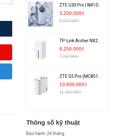
ZTE U30 Pro | WiFi Di Động 5G Tốc Độ Lên Đến 500Mbps, Màn Hình Cảm Ứng
3.250.000₫
4.150.000₫
TP-Link Archer NX200 | Bộ Phát WiFi Dùng Sim 5G Tốc Độ Cao Mới FullBox
6.250.000₫
7.150.000₫
ZTE G5 Pro (MC8512) | Router 5G WiFi7 Be7200 Hỗ Trợ Băng Tần 6Ghz Cực Mạnh
10.800.000₫
11.150.000₫
Thông số kỹ thuật
Bảo hành: 24 tháng