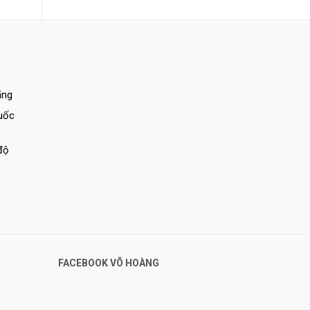
ãng
quốc
độ
FACEBOOK VÕ HOÀNG