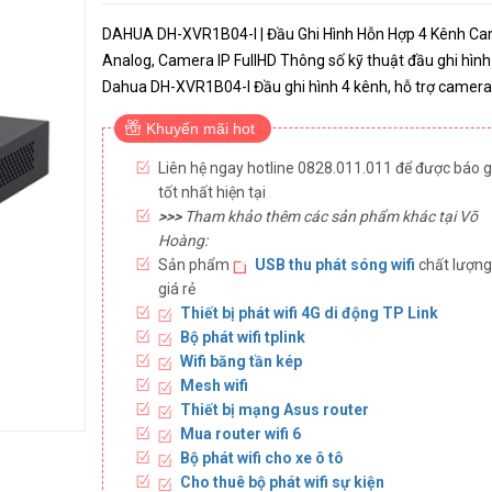
DAHUA DH-XVR1B04-I | Đầu Ghi Hình Hỗn Hợp 4 Kênh C
Analog, Camera IP FullHD Thông số kỹ thuật đầu ghi hình
Dahua DH-XVR1B04-I Đầu ghi hình 4 kênh, hỗ trợ camera
HDCVI/TVI/AHD/Analog/IP Hỗ trợ chuẩn nén AI-Coding H
Khuyến mãi hot
tối đa 4 kênh SMD...
Liên hệ ngay hotline 0828.011.011 để được báo g
tốt nhất hiện tại
>>>
Tham khảo thêm các sản phẩm khác tại Võ
Hoàng:
Sản phẩm
USB thu phát sóng wifi
chất lượng
giá rẻ
Thiết bị phát wifi 4G di động TP Link
Bộ phát wifi tplink
Wifi băng tần kép
Mesh wifi
Thiết bị mạng Asus router
Mua router wifi 6
Bộ phát wifi cho xe ô tô
Cho thuê bộ phát wifi sự kiện