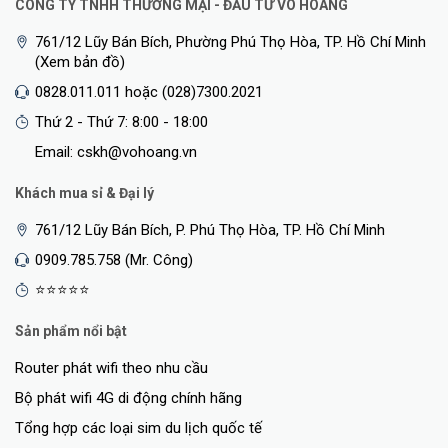
CÔNG TY TNHH THƯƠNG MẠI - ĐẦU TƯ VÕ HOÀNG
761/12 Lũy Bán Bích, Phường Phú Thọ Hòa, TP. Hồ Chí Minh
(Xem bản đồ)
0828.011.011 hoặc (028)7300.2021
Thứ 2 - Thứ 7: 8:00 - 18:00
Email: cskh@vohoang.vn
Khách mua sỉ & Đại lý
761/12 Lũy Bán Bích, P. Phú Thọ Hòa, TP. Hồ Chí Minh
0909.785.758 (Mr. Công)
⭐⭐⭐⭐⭐
Sản phẩm nổi bật
Router phát wifi theo nhu cầu
Bộ phát wifi 4G di động chính hãng
Tổng hợp các loại sim du lịch quốc tế