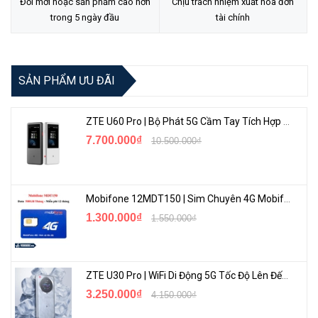
Đổi mới hoặc sản phẩm cao hơn
Chịu trách nhiệm xuất hóa đơn
trong 5 ngày đầu
tài chính
SẢN PHẨM ƯU ĐÃI
ZTE U60 Pro | Bộ Phát 5G Cầm Tay Tích Hợp Công Nghệ WiFi 7, Pin 10000mAh
7.700.000₫
10.500.000₫
Mobifone 12MDT150 | Sim Chuyên 4G Mobifone Dung Lượng Cao 500GB/Tháng Gói 1 Năm
1.300.000₫
1.550.000₫
ZTE U30 Pro | WiFi Di Động 5G Tốc Độ Lên Đến 500Mbps, Màn Hình Cảm Ứng
3.250.000₫
4.150.000₫