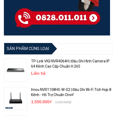
SẢN PHẨM CÙNG LOẠI
TP-Link VIGI NVR4064H | Đầu Ghi Hình Camera IP
64 Kênh Cao Cấp Chuẩn H.265
Liên hệ
Imou NVR1108HS-W-S2 | Đầu Ghi Wi-Fi Tích Hợp 8
Kênh - Hỗ Trợ Chuẩn Onvif
1.550.000₫
3.250.000₫