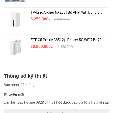
TP-Link Archer NX200 | Bộ Phát WiFi Dùng Sim 5G Tốc Độ Cao Mới FullBox
6.250.000₫
7.150.000₫
ZTE G5 Pro (MC8512) | Router 5G WiFi7 Be7200 Hỗ Trợ Băng Tần 6Ghz Cực Mạnh
10.800.000₫
11.150.000₫
Thông số kỹ thuật
Bảo hành: 24 tháng
Khuyến mãi
Liên hệ ngay hotline 0828.011.011 để được báo giá tốt nhất hiện tại