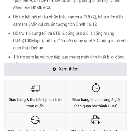
fps), 960H/D1/CIF (1 fps–25/30 fps), cổng ra tín hiệu video
đồng thời HDMI/VGA
Hỗ trợ kết nối nhiều nhãn hiệu camera IP(8+2), hỗ trợ lên đến
camera 6MP với chuẩn tương tích Onvif 16.12
Hỗ trợ 1 ổ cứng tối đa 6TB, 2 cổng usb 2.0, 1 cổng mạng
RJ45(100Mbps), hỗ trợ điều kiển quay quét 3D thông minh với
giao thức Dahua
Hỗ trợ xem lại và trực tiếp qua mạng máy tính thiết bị di động,
hỗ trợ cấu hình thông minh qua P2P, 1 cổng audio vào ra hỗ
Xem thêm
trợ đàm thoại hai chiều, quản lý đồng thời 128 tài khoản kết
nối.
Hỗ trợ truyền tải âm thanh, báo động qua cáp đồng trục
Thiết kế nút reset cứng trên mainboard
Giao hàng & thu tiền tận nơi trên
Giao hàng nhanh trong 2 giờ
<Hotline: 0828.011.011 - (028)7300.2021 - VoHoang.vn>
toàn quốc
(các quận nội thành HCM)
Tư vấn cách chọn loại camera và dịch vụ lắp đặt camera tận nơi:
TẠI ĐÂY