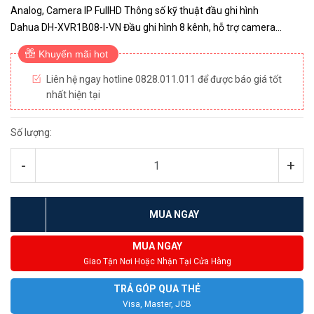
Analog, Camera IP FullHD Thông số kỹ thuật đầu ghi hình
Dahua DH-XVR1B08-I-VN Đầu ghi hình 8 kênh, hỗ trợ camera
HDCVI/TVI/AHD/Analog/IP Hỗ trợ chuẩn nén AI-Coding Hỗ trợ tối
Khuyến mãi hot
đa 4 kê...
Liên hệ ngay hotline 0828.011.011 để được báo giá tốt
nhất hiện tại
Số lượng:
-
+
MUA NGAY
MUA NGAY
Giao Tận Nơi Hoặc Nhận Tại Cửa Hàng
TRẢ GÓP QUA THẺ
Visa, Master, JCB