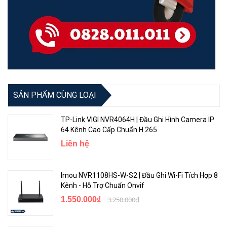
SẢN PHẨM CÙNG LOẠI
TP-Link VIGI NVR4064H | Đầu Ghi Hình Camera IP
64 Kênh Cao Cấp Chuẩn H.265
Liên hệ
Imou NVR1108HS-W-S2 | Đầu Ghi Wi-Fi Tích Hợp 8
Kênh - Hỗ Trợ Chuẩn Onvif
1.550.000₫
3.250.000₫