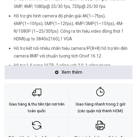
5MP, 4MP, 1080p@ 25/30 fps, 720p@ 25/30 fps
Hỗ trợ ghi hình camera độ phân giải 4K(1~7fps);
6MP(1~10fps); 5MP(1~12fps); 4MP/3MP(1~15fps), 4M-
N/1080P (1~25/30fps). Cổng ra tín hiệu video đồng thời 1
HDMI(up to 3840x2160),1 VGA
Hỗ trợ kết nối nhiều nhãn hiệu camera IP(8+8) hỗ trợ lên đến
camera 8MP với chuẩn tương tích Onvif 16.12
Hỗ trợ 1 ổ cứng 16TB, 2 cổng usb 2.0, 1 cổng mạng
Xem thêm
RJ45(10/100/1000Mbps), hỗ trợ điều kiển quay quét 3D thông
minh với giao thức Dahua
Hỗ trợ xem lại và trực tiếp qua mạng máy tính thiết bị di động,
hỗ trợ cấu hình thông minh qua P2P, 1 cổng audio vào ra hỗ
Giao hàng & thu tiền tận nơi trên
Giao hàng nhanh trong 2 giờ
trợ đàm thoại hai chiều, quản lý đồng thời 128 tài khoản kết
toàn quốc
(các quận nội thành HCM)
nối.
Hỗ trợ truyền tải âm thanh, báo động qua cáp đồng trục
Thiết kế nút reset cứng trên mainboard.