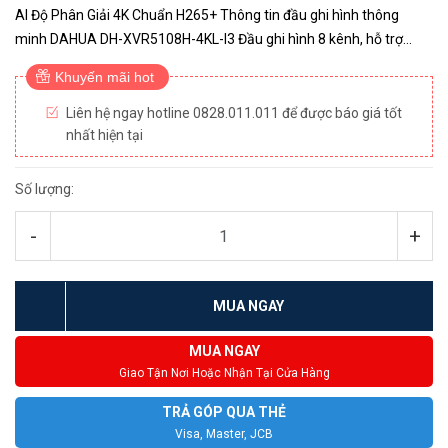
AI Độ Phân Giải 4K Chuẩn H265+ Thông tin đầu ghi hình thông
minh DAHUA DH-XVR5108H-4KL-I3 Đầu ghi hình 8 kênh, hỗ trợ
camera HDCVI/Analog/IP/TVI/AHD Hỗ trợ chuẩn nén AI-Coding Hỗ
Khuyến mãi hot
trợ tố...
Liên hệ ngay hotline 0828.011.011 để được báo giá tốt
nhất hiện tại
Số lượng:
-
+
MUA NGAY
MUA NGAY
Giao Tận Nơi Hoặc Nhận Tại Cửa Hàng
TRẢ GÓP QUA THẺ
Visa, Master, JCB