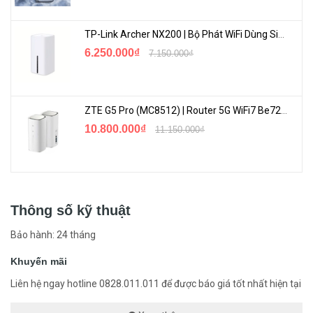
TP-Link Archer NX200 | Bộ Phát WiFi Dùng Sim 5G Tốc Độ Cao Mới FullBox
6.250.000₫
7.150.000₫
ZTE G5 Pro (MC8512) | Router 5G WiFi7 Be7200 Hỗ Trợ Băng Tần 6Ghz Cực Mạnh
10.800.000₫
11.150.000₫
Thông số kỹ thuật
Bảo hành: 24 tháng
Khuyến mãi
Liên hệ ngay hotline 0828.011.011 để được báo giá tốt nhất hiện tại