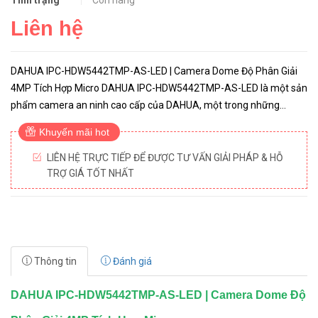
Tình trạng
Còn hàng
Liên hệ
DAHUA IPC-HDW5442TMP-AS-LED | Camera Dome Độ Phân Giải
4MP Tích Hợp Micro DAHUA IPC-HDW5442TMP-AS-LED là một sản
phẩm camera an ninh cao cấp của DAHUA, một trong những
thương hiệu hàng đầu trong lĩnh vực an ninh và giám sát. Đặc biệt,
Khuyến mãi hot
DAHUA IPC-HD...
LIÊN HỆ TRỰC TIẾP ĐỂ ĐƯỢC TƯ VẤN GIẢI PHÁP & HỖ
TRỢ GIÁ TỐT NHẤT
Thông tin
Đánh giá
DAHUA IPC-HDW5442TMP-AS-LED | Camera Dome Độ