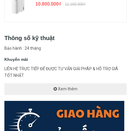
10.800.000₫
11.150.000₫
Nguồn điện: 12VDC hoặc PoE (802.3af).
Nhiệt độ hoạt động: -30ºC ~ +60ºC
Chất liệu: kim loại.
<Hotline: 0828.011.011 - (028)7300.2021 - VoHoang.vn>
Thông số kỹ thuật
Bảo hành : 24 tháng
Khuyến mãi
LIÊN HỆ TRỰC TIẾP ĐỂ ĐƯỢC TƯ VẤN GIẢI PHÁP & HỖ TRỢ GIÁ
TỐT NHẤT
Xem thêm