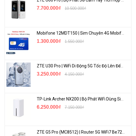
ZTE U60 Pro | Bộ Phát 5G Cầm Tay Tích Hợp Công Nghệ WiFi 7, Pin 10000mAh
Chức năng chống ngược sáng WDR (140dB).
7.700.000₫
10.500.000₫
Chức năng quan sát ngày và đêm (ICR).
Chức năng tự động cân bằng trắng (AWB).
Chức năng tự động điều chỉnh độ lợi (AGC).
Mobifone 12MDT150 | Sim Chuyên 4G Mobifone Dung Lượng Cao 500GB/Tháng Gói 1 Năm
Chức năng chống nhiễu số (3D-DNR).
1.300.000₫
1.550.000₫
Chức năng bù ngược sáng (BLC).
Hỗ trợ chức năng IVS: Tripwire, Intrusion
ZTE U30 Pro | WiFi Di Động 5G Tốc Độ Lên Đến 500Mbps, Màn Hình Cảm Ứng
Hỗ trợ chức năng Face Detection.
3.250.000₫
4.150.000₫
Hỗ trợ chức năng People Counting, Heatmap.
Tích hợp Mic.
Hỗ trợ tên miền DSSDDNS, P2P.
TP-Link Archer NX200 | Bộ Phát WiFi Dùng Sim 5G Tốc Độ Cao Mới FullBox
Hỗ trợ khe cắm thẻ nhớ lên đến 256GB.
6.250.000₫
7.150.000₫
Hỗ trợ chuẩn Onvif, P2P.
Tiêu chuẩn chống thấm nước và bụi: IP67 (thích hợp sử dụng
trong nhà và ngoài trời).
ZTE G5 Pro (MC8512) | Router 5G WiFi7 Be7200 Hỗ Trợ Băng Tần 6Ghz Cực Mạnh