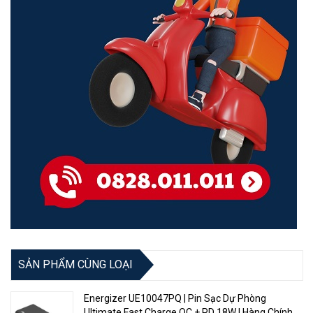
SẢN PHẨM CÙNG LOẠI
Energizer UE10047PQ | Pin Sạc Dự Phòng
Ultimate Fast Charge QC + PD 18W | Hàng Chính