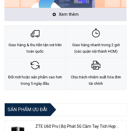
Xem thêm
Ngoài ra Z2+ còn mang đến cho bạn những trải nghiệm hình
Giao hàng & thu tiền tận nơi trên
Giao hàng nhanh trong 2 giờ
ảnh tươi sáng với những âm thanh rõ ràng dưới sự trợ giúp
toàn quốc
(các quận nội thành HCM)
của công nghệ Fluid Crystal.
Thông số kỹ thuật chi tiết Webcam Dahua Z2+ 1080P
Đổi mới hoặc sản phẩm cao hơn
Chịu trách nhiệm xuất hóa đơn
trong 5 ngày đầu
tài chính
Nhà sản xuất
Dahua
Model
Z2+
SẢN PHẨM ƯU ĐÃI
Độ phân giải
HD 1080P, (1920x1080)
Tốc độ khung hình
25/ 30 FPS
ZTE U60 Pro | Bộ Phát 5G Cầm Tay Tích Hợp Công Nghệ WiFi 7, Pin 10000mAh