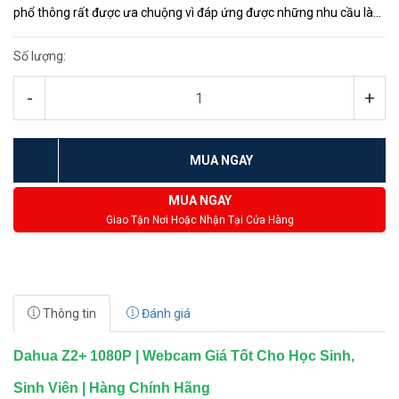
phổ thông rất được ưa chuộng vì đáp ứng được những nhu cầu làm
việc trực tuyến, học tập online, cuộc gọi video từ xa....nh...
Số lượng:
-
+
MUA NGAY
MUA NGAY
Giao Tận Nơi Hoặc Nhận Tại Cửa Hàng
Thông tin
Đánh giá
Dahua Z2+ 1080P | Webcam Giá Tốt Cho Học Sinh,
Sinh Viên | Hàng Chính Hãng