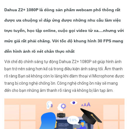
Dahua Z2+ 1080P là dòng sản phẩm webcam phổ thông rất
được ưa chuộng vì đáp ứng được những nhu cầu làm việc
trực tuyến, học tập online, cuộc gọi video từ xa....nhưng với
mức giá rất phải chăng. Với tốc độ khung hình 30 FPS mang
đến hình ảnh rõ nét chân thực nhất
Với chế độ chỉnh sáng tự động Dahua Z2+ 1080P sẽ giúp hình ảnh
bạn trở nên sáng hơn kể cả trong điều kiện ánh sáng tối. Âm thanh
rõ ràng Bạn sẽ không còn lo lắng khi đàm thoại vì Microphone được
trang bị công nghệ chống ồn. Công nghệ chống ồn này sẽ mang
đến cho bạn những âm thanh rõ ràng và không bị lẫn tạp âm.