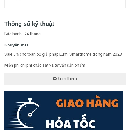
Khách hàng có thể sử dụng đèn Lumi Spotlight như là đèn chiếu
sáng đơn lẻ hoặc một phần trong hệ thống các nhóm đèn để tạo ra
Thông số kỹ thuật
những kịch bản chiếu sáng khác nhau trên Smartphone. Đặc biệt,
kết hợp với các thiết bị thông minh khác trong nhà các sản phẩm
Bảo hành : 24 tháng
đèn Spotlight của Lumi giúp bạn trải nghiệm một ngôi nhà thông
minh với trọn vẹn cảm xúc sống.
Khuyến mãi
Sale 5% cho toàn bộ giải pháp Lumi Smarthome trong năm 2023
Miễn phí chi phí khảo sát và tư vấn sản phẩm
Xem thêm
Thông Số Kỹ Thuật