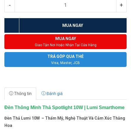
-
+
MUA NGAY
MUA NGAY
Giao Tận Nơi Hoặc Nhận Tại Cửa Hàng
TRẢ GÓP QUA THẺ
Visa, Master, JCB
Thông tin
Đánh giá
Đèn Thông Minh Thả Spotlight 10W | Lumi Smarthome
Đèn Thả Lumi 10W – Thẩm Mỹ, Nghệ Thuật Và Cảm Xúc Thăng
Hoa