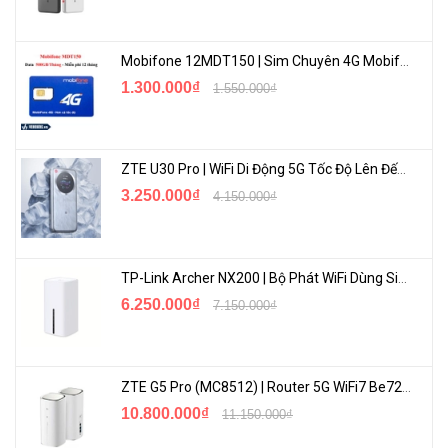
Ánh Sáng Tạo Cảm Xúc, Gia Vị Tạo Điểm Nhấn
Mobifone 12MDT150 | Sim Chuyên 4G Mobifone Dung Lượng Cao 500GB/Tháng Gói 1 Năm
Các thiết kế đèn Thả Spotlight trong bộ sưu tập lần này đều mang
1.300.000₫
1.550.000₫
đến chất lượng ánh sáng lí tưởng với chỉ số hoàn màu CRI >9 (Color
Rendering Index). Đồng thời, nhiệt độ màu thay đổi linh hoạt tạo
nên điểm nhấn và chiều sâu cho mỗi không gian sống, mang lại
ZTE U30 Pro | WiFi Di Động 5G Tốc Độ Lên Đến 500Mbps, Màn Hình Cảm Ứng
cảm xúc chân thật hơn trong mỗi khoảnh khắc.
3.250.000₫
4.150.000₫
TP-Link Archer NX200 | Bộ Phát WiFi Dùng Sim 5G Tốc Độ Cao Mới FullBox
6.250.000₫
7.150.000₫
ZTE G5 Pro (MC8512) | Router 5G WiFi7 Be7200 Hỗ Trợ Băng Tần 6Ghz Cực Mạnh
10.800.000₫
11.150.000₫
Một Mảnh Ghép Trong Hệ Sinh Thái Smarthome