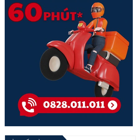
<Hotline: 0828.011.011 - (028)7300.2021 - VoHoang.vn>