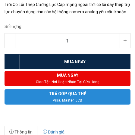
Trời Có Lõi Thép Cường Lực Cáp mạng ngoài trời có lõi dây thép trợ
lực chuyên dụng cho các hệ thống camera analog yêu cầu khoảng
cách xa. Nhờ vỏ 2 lớp PVC và LDPE chắc chắn hệ thống của bạn
luô...
Số lượng:
-
+
MUA NGAY
MUA NGAY
Giao Tận Nơi Hoặc Nhận Tại Cửa Hàng
TRẢ GÓP QUA THẺ
Visa, Master, JCB
Thông tin
Đánh giá