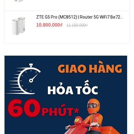
ZTE G5 Pro (MC8512) | Router 5G WiFi7 Be7200 Hỗ Trợ Băng Tần 6Ghz Cực Mạnh
10.800.000₫
11.150.000₫