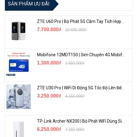
SẢN PHẨM ƯU ĐÃI
ZTE U60 Pro | Bộ Phát 5G Cầm Tay Tích Hợp Công Nghệ WiFi 7, Pin 10000mAh
7.700.000₫
10.500.000₫
Mobifone 12MDT150 | Sim Chuyên 4G Mobifone Dung Lượng Cao 500GB/Tháng Gói 1 Năm
1.300.000₫
1.550.000₫
ZTE U30 Pro | WiFi Di Động 5G Tốc Độ Lên Đến 500Mbps, Màn Hình Cảm Ứng
3.250.000₫
4.150.000₫
TP-Link Archer NX200 | Bộ Phát WiFi Dùng Sim 5G Tốc Độ Cao Mới FullBox
6.250.000₫
7.150.000₫