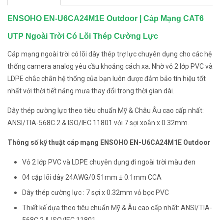
ENSOHO EN-U6CA24M1E Outdoor | Cáp Mạng CAT6
UTP Ngoài Trời Có Lõi Thép Cường Lực
Cáp mạng ngoài trời có lõi dây thép trợ lực chuyên dụng cho các hệ
thống camera analog yêu cầu khoảng cách xa. Nhờ vỏ 2 lớp PVC và
LDPE chắc chắn hệ thống của bạn luôn được đảm bảo tín hiệu tốt
nhất với thời tiết nắng mưa thay đổi trong thời gian dài.
Dây thép cường lực theo tiêu chuẩn Mỹ & Châu Âu cao cấp nhất:
ANSI/TIA-568C.2 & ISO/IEC 11801 với 7 sợi xoắn x 0.32mm.
Thông số kỹ thuật cáp mạng ENSOHO EN-U6CA24M1E Outdoor
Vỏ 2 lớp PVC và LDPE chuyên dụng đi ngoài trời màu đen
04 cặp lõi dây 24AWG/0.51mm ± 0.1mm CCA
Dây thép cường lực : 7 sợi x 0.32mm vỏ bọc PVC
Thiết kế dựa theo tiêu chuẩn Mỹ & Âu cao cấp nhất: ANSI/TIA-