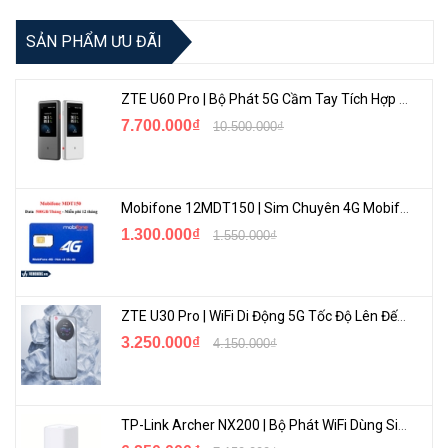
Thông tin chi tiết sản phẩm webcam Genius 1000x
SẢN PHẨM ƯU ĐÃI
Hãng sản xuất
Genius
Model
Facecam 1000x
ZTE U60 Pro | Bộ Phát 5G Cầm Tay Tích Hợp Công Nghệ WiFi 7, Pin 10000mAh
7.700.000₫
10.500.000₫
Độ phân giải
HD 720P (1080x720)
Camera mega pixel
1MP
Mobifone 12MDT150 | Sim Chuyên 4G Mobifone Dung Lượng Cao 500GB/Tháng Gói 1 Năm
Tỉ lệ khung hình
30 FPS
1.300.000₫
1.550.000₫
Góc nhìn ngang
60°
Microphone
Có
ZTE U30 Pro | WiFi Di Động 5G Tốc Độ Lên Đến 500Mbps, Màn Hình Cảm Ứng
Cổng kết nối
Usb 2.0
3.250.000₫
4.150.000₫
Hỗ trợ hệ điều hành
Windows, MacOS, Linux
Kích thước
20 x 22 x 60 mm
TP-Link Archer NX200 | Bộ Phát WiFi Dùng Sim 5G Tốc Độ Cao Mới FullBox