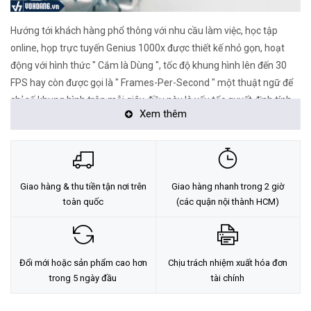
Hướng tới khách hàng phổ thông với nhu cầu làm việc, học tập
online, họp trực tuyến Genius 1000x được thiết kế nhỏ gọn, hoạt
động với hình thức " Cắm là Dùng ", tốc độ khung hình lên đến 30
FPS hay còn được gọi là " Frames-Per-Second " một thuật ngữ để
chỉ số khung hình trên mỗi giây điều này là yếu tốc quyết định tính
Xem thêm
,
sắc nét của hình ảnh
bản lề sản phẩm thiết kế ôm sát màn hình
một cách chắc chắn.
Giao hàng & thu tiền tận nơi trên
Giao hàng nhanh trong 2 giờ
toàn quốc
(các quận nội thành HCM)
Đổi mới hoặc sản phẩm cao hơn
Chịu trách nhiệm xuất hóa đơn
trong 5 ngày đầu
tài chính